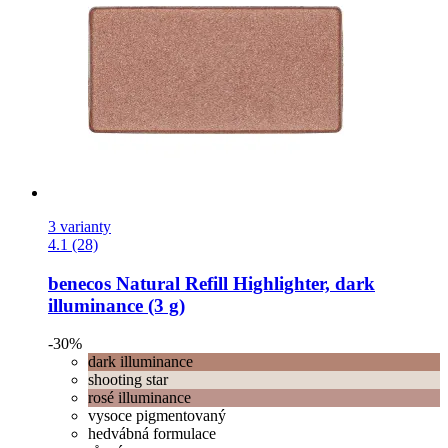
3 varianty
4.1 (28)
benecos
Natural Refill Highlighter, dark
illuminance (3 g)
-30%
dark illuminance
shooting star
rosé illuminance
vysoce pigmentovaný
hedvábná formulace