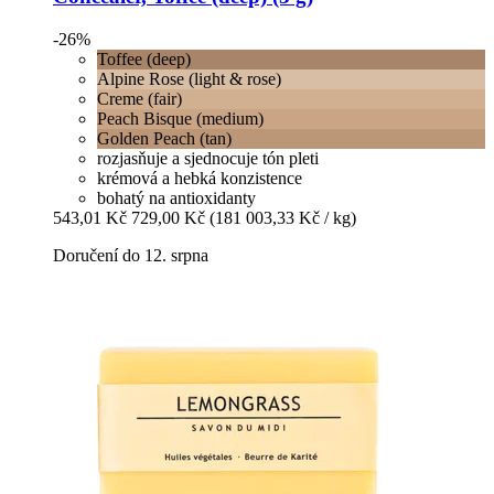
-26%
Toffee (deep)
Alpine Rose (light & rose)
Creme (fair)
Peach Bisque (medium)
Golden Peach (tan)
rozjasňuje a sjednocuje tón pleti
krémová a hebká konzistence
bohatý na antioxidanty
543,01 Kč
729,00 Kč
(181 003,33 Kč / kg)
Doručení do 12. srpna