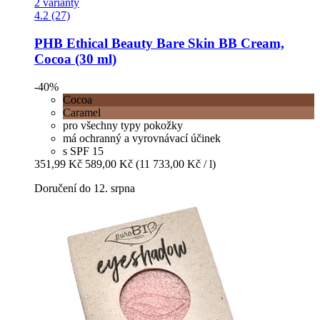
2 varianty
4.2 (27)
PHB Ethical Beauty
Bare Skin BB Cream,
Cocoa (30 ml)
-40%
Cocoa
Caramel
pro všechny typy pokožky
má ochranný a vyrovnávací účinek
s SPF 15
351,99 Kč
589,00 Kč
(11 733,00 Kč / l)
Doručení do 12. srpna