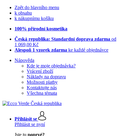
Zpět do hlavního menu
k obsahu
k nákupnímu košíku
100% přírodní kosmetika
Česká republika: Standardní doprava zdarma
od
1 069,00 Kč
Alespoň 1 vzorek zdarma
ke každé objednávce
Nápověda
Kde je moje objednávka?
Vrácení zboží
Náklady na dopravu
Možnosti platby
Kontaktujte nás
Všechna témata
Přihlásit se
Přihlásit se nyní
Jste tu
poprvé?