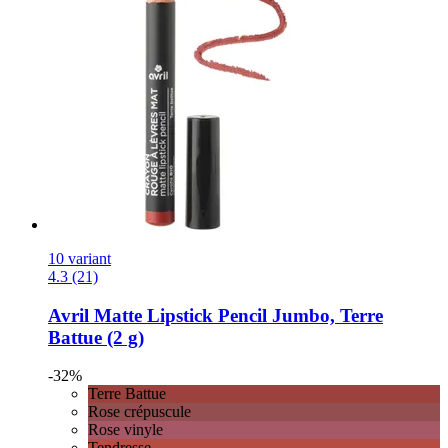
10 variant
4.3 (21)
Avril
Matte Lipstick Pencil Jumbo, Terre
Battue (2 g)
-32%
Terre Battue
Rose crépuscule
Rose vinyle
Tendresse