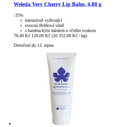
Weleda
Very Cherry Lip Balm, 4,80 g
-35%
intenzivně vyživující
ovocná třešňová vůně
s bambuckým máslem a včelím voskem
78,49 Kč
120,00 Kč
(16 352,08 Kč / kg)
Doručení do 12. srpna