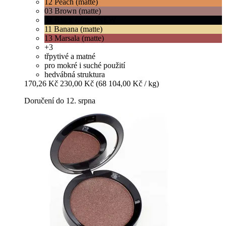
12 Peach (matte)
03 Brown (matte)
04 Black (matte)NEW
11 Banana (matte)
13 Marsala (matte)
+3
třpytivé a matné
pro mokré i suché použití
hedvábná struktura
170,26 Kč
230,00 Kč
(68 104,00 Kč / kg)
Doručení do 12. srpna