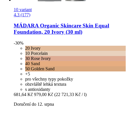
10 variant
4.3 (177)
MÁDARA Organic Skincare
Skin Equal
Foundation, 20 Ivory (30 ml)
-30%
20 Ivory
10 Porcelain
30 Rose Ivory
40 Sand
50 Golden Sand
+5
pro všechny typy pokožky
obzvláště lehká textura
s antioxidanty
681,64 Kč
979,00 Kč
(22 721,33 Kč / l)
Doručení do 12. srpna