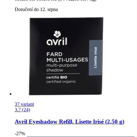
Doručení do 12. srpna
37 variant
3.7 (24)
Avril
Eyeshadow Refill, Lisette Irisé (2,50 g)
-27%