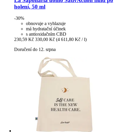
La Saponaria
uomo SativAction fluid po
holení, 50 ml
-30%
obnovuje a vyhlazuje
má hydratační účinek
s antioxidačním CBD
230,59 Kč
330,00 Kč
(4 611,80 Kč / l)
Doručení do 12. srpna