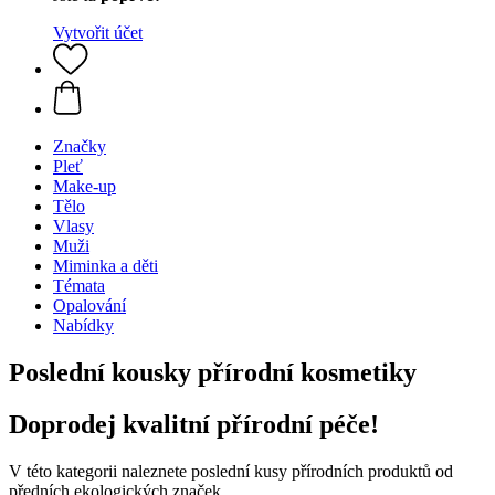
Vytvořit účet
Značky
Pleť
Make-up
Tělo
Vlasy
Muži
Miminka a děti
Témata
Opalování
Nabídky
Poslední kousky přírodní kosmetiky
Doprodej kvalitní přírodní péče!
V této kategorii naleznete poslední kusy přírodních produktů od
předních ekologických značek.