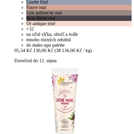
Lisette Irisé
Fauve mat
Gris anthracite mat
Noir ébène mat
Or antique irisé
+32
na oční víčka, obočí a tváře
mnoho různých odstínů
do make-upu palette
95,34 Kč
130,00 Kč
(38 136,00 Kč / kg)
Doručení do 12. srpna