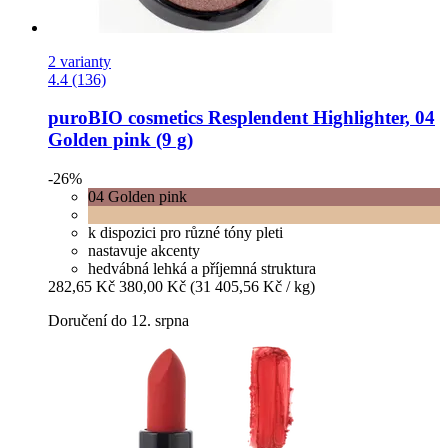
2 varianty
4.4 (136)
puroBIO cosmetics
Resplendent Highlighter, 04
Golden pink (9 g)
-26%
04 Golden pink
k dispozici pro různé tóny pleti
nastavuje akcenty
hedvábná lehká a příjemná struktura
282,65 Kč
380,00 Kč
(31 405,56 Kč / kg)
Doručení do 12. srpna