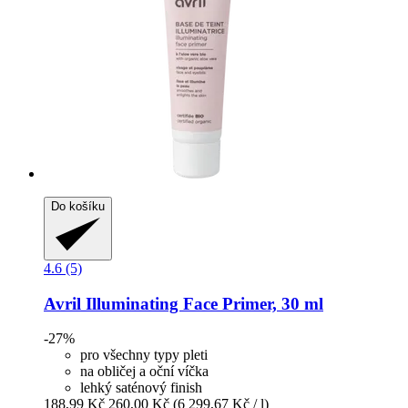
Do košíku
4.6 (5)
Avril
Illuminating Face Primer, 30 ml
-27%
pro všechny typy pleti
na obličej a oční víčka
lehký saténový finish
188,99 Kč
260,00 Kč
(6 299,67 Kč / l)