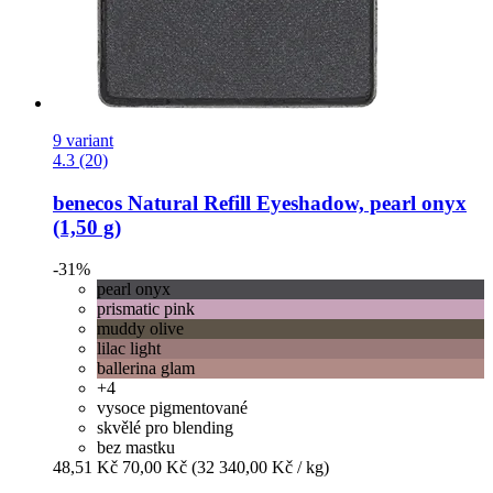
9 variant
4.3 (20)
benecos
Natural Refill Eyeshadow, pearl onyx
(1,50 g)
-31%
pearl onyx
prismatic pink
muddy olive
lilac light
ballerina glam
+4
vysoce pigmentované
skvělé pro blending
bez mastku
48,51 Kč
70,00 Kč
(32 340,00 Kč / kg)