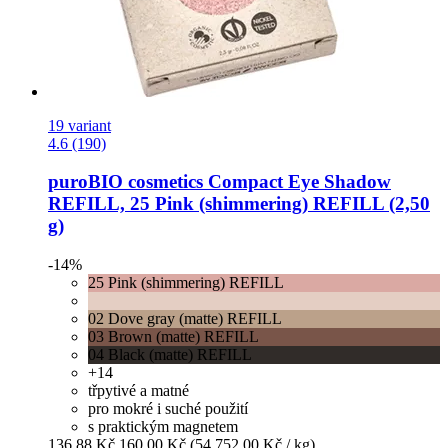
19 variant
4.6 (190)
puroBIO cosmetics
Compact Eye Shadow
REFILL, 25 Pink (shimmering) REFILL (2,50
g)
-14%
25 Pink (shimmering) REFILL
02 Dove gray (matte) REFILL
03 Brown (matte) REFILL
04 Black (matte) REFILL
+14
třpytivé a matné
pro mokré i suché použití
s praktickým magnetem
136,88 Kč
160,00 Kč
(54 752,00 Kč / kg)