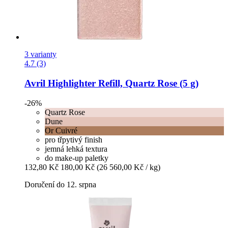
3 varianty
4.7 (3)
Avril
Highlighter Refill, Quartz Rose (5 g)
-26%
Quartz Rose
Dune
Or Cuivré
pro třpytivý finish
jemná lehká textura
do make-up paletky
132,80 Kč
180,00 Kč
(26 560,00 Kč / kg)
Doručení do 12. srpna