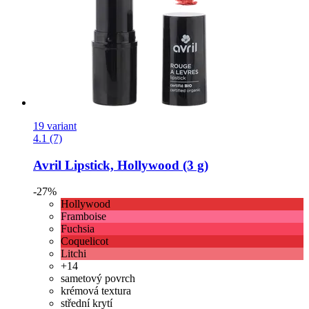
19 variant
4.1 (7)
Avril
Lipstick, Hollywood (3 g)
-27%
Hollywood
Framboise
Fuchsia
Coquelicot
Litchi
+14
sametový povrch
krémová textura
střední krytí