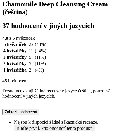
Chamomile Deep Cleansing Cream
(čeština)
37 hodnocení v jiných jazycích
4,0
z 5 hvězdiček
5 hvězdiček
22
(48%)
4 hvězdičky
11
(24%)
3 hvězdičky
5
(11%)
2 hvězdičky
5
(11%)
1 hvězdička
2
(4%)
45
hodnocení
Dosud neexistují žádné recenze v jazyce čeština, pouze 37
hodnocení v jiných jazycích.
Zobrazit hodnocení
Nejsou k dispozici žádné zákaznické recenze.
Buďte první, kdo ohodnotí tento produkt.