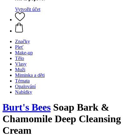
Vytvořit účet
Značky
Pleť
Make-up
Tělo
Vlasy
Muži
Miminka a děti
Témata
Opalování
Nabídky
Burt's Bees
Soap Bark &
Chamomile Deep Cleansing
Cream