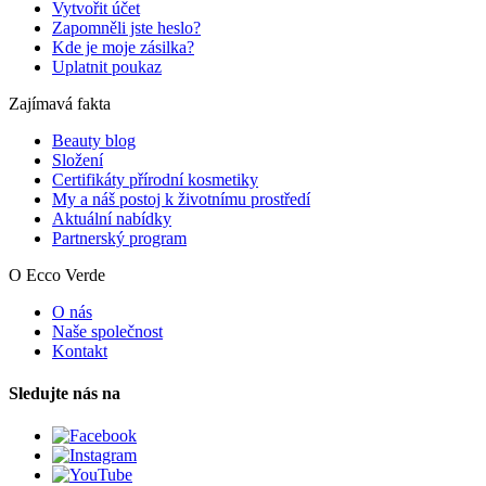
Vytvořit účet
Zapomněli jste heslo?
Kde je moje zásilka?
Uplatnit poukaz
Zajímavá fakta
Beauty blog
Složení
Certifikáty přírodní kosmetiky
My a náš postoj k životnímu prostředí
Aktuální nabídky
Partnerský program
O Ecco Verde
O nás
Naše společnost
Kontakt
Sledujte nás na