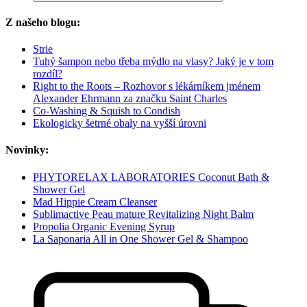
Z našeho blogu:
Strie
Tuhý šampon nebo třeba mýdlo na vlasy? Jaký je v tom
rozdíl?
Right to the Roots – Rozhovor s lékárníkem jménem
Alexander Ehrmann za značku Saint Charles
Co-Washing & Squish to Condish
Ekologicky šetrné obaly na vyšší úrovni
Novinky:
PHYTORELAX LABORATORIES Coconut Bath &
Shower Gel
Mad Hippie Cream Cleanser
Sublimactive Peau mature Revitalizing Night Balm
Propolia Organic Evening Syrup
La Saponaria All in One Shower Gel & Shampoo