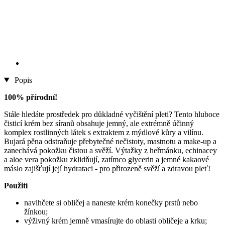
Popis
100% přírodní!
Stále hledáte prostředek pro důkladné vyčištění pleti? Tento hluboce
čisticí krém bez síranů obsahuje jemný, ale extrémně účinný
komplex rostlinných látek s extraktem z mýdlové kůry a vilínu.
Bujará pěna odstraňuje přebytečné nečistoty, mastnotu a make-up a
zanechává pokožku čistou a svěží. Výtažky z heřmánku, echinacey
a aloe vera pokožku zklidňují, zatímco glycerin a jemné kakaové
máslo zajišťují její hydrataci - pro přirozeně svěží a zdravou pleť!
Použití
navlhčete si obličej a naneste krém konečky prstů nebo
žínkou;
výživný krém jemně vmasírujte do oblasti obličeje a krku;