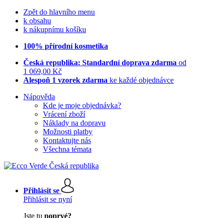
Zpět do hlavního menu
k obsahu
k nákupnímu košíku
100% přírodní kosmetika
Česká republika: Standardní doprava zdarma
od
1 069,00 Kč
Alespoň 1 vzorek zdarma
ke každé objednávce
Nápověda
Kde je moje objednávka?
Vrácení zboží
Náklady na dopravu
Možnosti platby
Kontaktujte nás
Všechna témata
Přihlásit se
Přihlásit se nyní
Jste tu
poprvé?