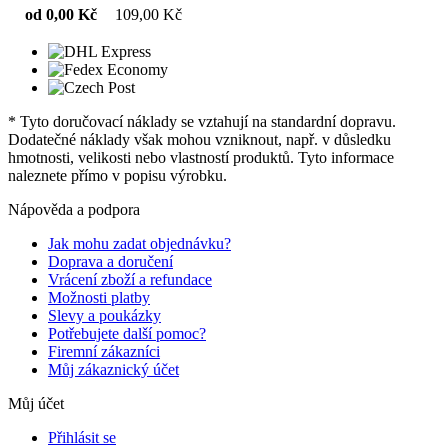
od 0,00 Kč
109,00 Kč
* Tyto doručovací náklady se vztahují na standardní dopravu.
Dodatečné náklady však mohou vzniknout, např. v důsledku
hmotnosti, velikosti nebo vlastností produktů. Tyto informace
naleznete přímo v popisu výrobku.
Nápověda a podpora
Jak mohu zadat objednávku?
Doprava a doručení
Vrácení zboží a refundace
Možnosti platby
Slevy a poukázky
Potřebujete další pomoc?
Firemní zákazníci
Můj zákaznický účet
Můj účet
Přihlásit se