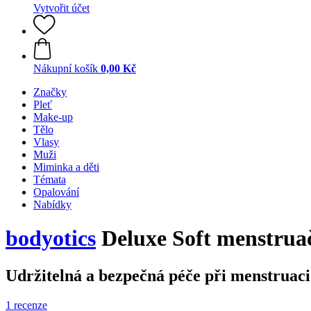
Vytvořit účet
Nákupní košík
0,00 Kč
Značky
Pleť
Make-up
Tělo
Vlasy
Muži
Miminka a děti
Témata
Opalování
Nabídky
bodyotics
Deluxe Soft menstruačn
Udržitelná a bezpečná péče při menstruac
1 recenze