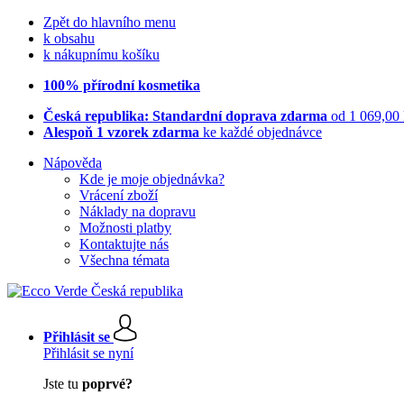
Zpět do hlavního menu
k obsahu
k nákupnímu košíku
100% přírodní kosmetika
Česká republika: Standardní doprava zdarma
od 1 069,00
Alespoň 1 vzorek zdarma
ke každé objednávce
Nápověda
Kde je moje objednávka?
Vrácení zboží
Náklady na dopravu
Možnosti platby
Kontaktujte nás
Všechna témata
Přihlásit se
Přihlásit se nyní
Jste tu
poprvé?