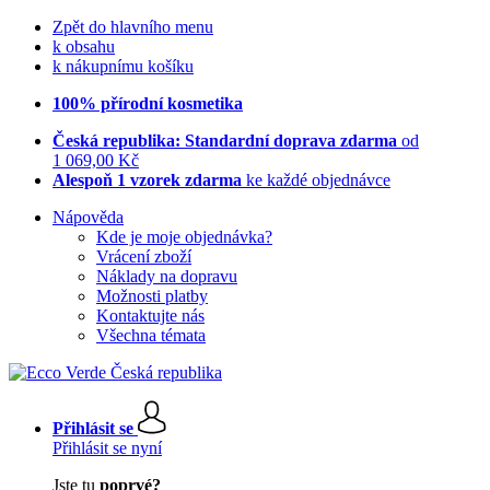
Zpět do hlavního menu
k obsahu
k nákupnímu košíku
100% přírodní kosmetika
Česká republika: Standardní doprava zdarma
od
1 069,00 Kč
Alespoň 1 vzorek zdarma
ke každé objednávce
Nápověda
Kde je moje objednávka?
Vrácení zboží
Náklady na dopravu
Možnosti platby
Kontaktujte nás
Všechna témata
Přihlásit se
Přihlásit se nyní
Jste tu
poprvé?