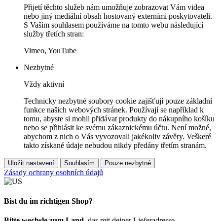
Přijetí těchto služeb nám umožňuje zobrazovat Vám videa
nebo jiný mediální obsah hostovaný externími poskytovateli.
S Vaším souhlasem používáme na tomto webu následující
služby třetích stran:
Vimeo, YouTube
Nezbytné
Vždy aktivní
Technicky nezbytné soubory cookie zajišťují pouze základní
funkce našich webových stránek. Používají se například k
tomu, abyste si mohli přidávat produkty do nákupního košíku
nebo se přihlásit ke svému zákaznickému účtu. Není možné,
abychom z nich o Vás vyvozovali jakékoliv závěry. Veškeré
takto získané údaje nebudou nikdy předány třetím stranám.
Uložit nastavení
Souhlasím
Pouze nezbytné
Zásady ochrany osobních údajů
Bist du im richtigen Shop?
Bitte wechsle zum Land
, das mit deiner Lieferadresse