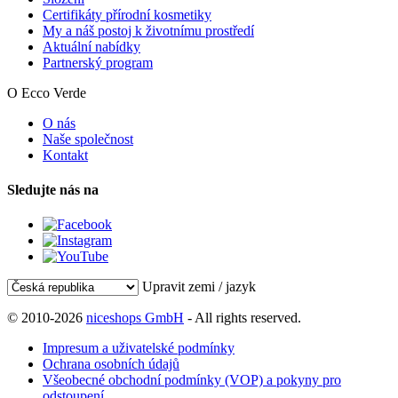
Certifikáty přírodní kosmetiky
My a náš postoj k životnímu prostředí
Aktuální nabídky
Partnerský program
O Ecco Verde
O nás
Naše společnost
Kontakt
Sledujte nás na
Upravit zemi / jazyk
© 2010-2026
niceshops GmbH
- All rights reserved.
Impresum a uživatelské podmínky
Ochrana osobních údajů
Všeobecné obchodní podmínky (VOP) a pokyny pro
odstoupení