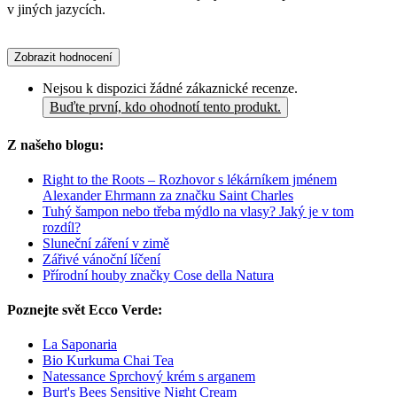
v jiných jazycích.
Zobrazit hodnocení
Nejsou k dispozici žádné zákaznické recenze.
Buďte první, kdo ohodnotí tento produkt.
Z našeho blogu:
Right to the Roots – Rozhovor s lékárníkem jménem
Alexander Ehrmann za značku Saint Charles
Tuhý šampon nebo třeba mýdlo na vlasy? Jaký je v tom
rozdíl?
Sluneční záření v zimě
Zářivé vánoční líčení
Přírodní houby značky Cose della Natura
Poznejte svět Ecco Verde:
La Saponaria
Bio Kurkuma Chai Tea
Natessance Sprchový krém s arganem
Burt's Bees Sensitive Night Cream