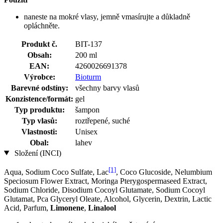
naneste na mokré vlasy, jemně vmasírujte a důkladně
opláchněte.
Produkt č.
BIT-137
Obsah:
200 ml
EAN:
4260026691378
Výrobce:
Bioturm
Barevné odstíny:
všechny barvy vlasů
Konzistence/formát:
gel
Typ produktu:
šampon
Typ vlasů:
roztřepené, suché
Vlastnosti:
Unisex
Obal:
lahev
Složení (INCI)
[1]
Aqua, Sodium Coco­ Sulfate, Lac
, Coco Glucoside, Nelumbium
Speciosum Flower Extract, Moringa Pterygospermaseed Extract,
Sodium Chloride, Disodium Cocoyl Glutamate, Sodium Cocoyl
Glutamat, Pca Glyceryl Oleate, Alcohol, Glycerin, Dextrin, Lactic
Acid, Parfum,
Limonene
,
Linalool