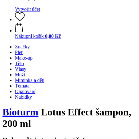
Vytvořit účet
Nákupní košík
0,00 Kč
Značky
Pleť
Make-up
Tělo
Vlasy
Muži
Miminka a děti
Témata
Opalování
Nabídky
Bioturm
Lotus Effect šampon,
200 ml