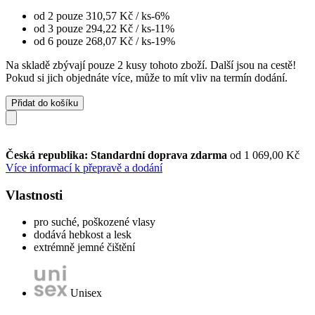
od 2 pouze
310,57 Kč
/ ks
-6%
od 3 pouze
294,22 Kč
/ ks
-11%
od 6 pouze
268,07 Kč
/ ks
-19%
Na skladě zbývají pouze 2 kusy tohoto zboží. Další jsou na cestě!
Pokud si jich objednáte více, může to mít vliv na termín dodání.
Přidat do košíku
Česká republika: Standardní doprava zdarma
od 1 069,00 Kč
Více informací k přepravě a dodání
Vlastnosti
pro suché, poškozené vlasy
dodává hebkost a lesk
extrémně jemné čištění
Unisex