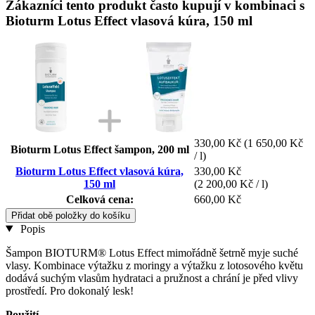
Zákazníci tento produkt často kupují v kombinaci s
Bioturm Lotus Effect vlasová kúra, 150 ml
330,00 Kč
(1 650,00 Kč
Bioturm Lotus Effect šampon, 200 ml
/ l)
Bioturm Lotus Effect vlasová kúra,
330,00 Kč
150 ml
(2 200,00 Kč / l)
Celková cena:
660,00 Kč
Přidat obě položky do košíku
Popis
Šampon BIOTURM® Lotus Effect mimořádně šetrně myje suché
vlasy. Kombinace výtažku z moringy a výtažku z lotosového květu
dodává suchým vlasům hydrataci a pružnost a chrání je před vlivy
prostředí. Pro dokonalý lesk!
Použití