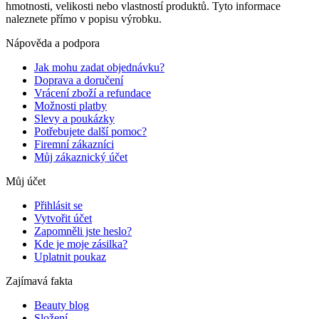
hmotnosti, velikosti nebo vlastností produktů. Tyto informace
naleznete přímo v popisu výrobku.
Nápověda a podpora
Jak mohu zadat objednávku?
Doprava a doručení
Vrácení zboží a refundace
Možnosti platby
Slevy a poukázky
Potřebujete další pomoc?
Firemní zákazníci
Můj zákaznický účet
Můj účet
Přihlásit se
Vytvořit účet
Zapomněli jste heslo?
Kde je moje zásilka?
Uplatnit poukaz
Zajímavá fakta
Beauty blog
Složení