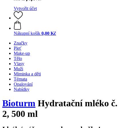
Vytvořit účet
Nákupní košík
0,00 Kč
Značky
Pleť
Make-up
Tělo
Vlasy
Muži
Miminka a děti
Témata
Opalování
Nabídky
Bioturm
Hydratační mléko č.
2, 500 ml