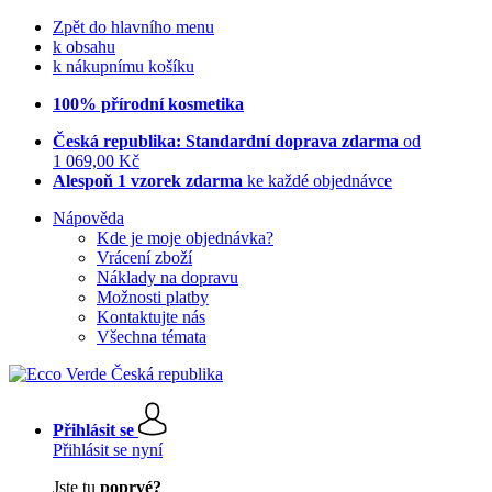
Zpět do hlavního menu
k obsahu
k nákupnímu košíku
100% přírodní kosmetika
Česká republika: Standardní doprava zdarma
od
1 069,00 Kč
Alespoň 1 vzorek zdarma
ke každé objednávce
Nápověda
Kde je moje objednávka?
Vrácení zboží
Náklady na dopravu
Možnosti platby
Kontaktujte nás
Všechna témata
Přihlásit se
Přihlásit se nyní
Jste tu
poprvé?