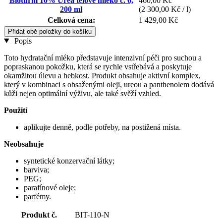
Bioturm 10% Urea tělové mléko č. 6,
460,00 Kč
200 ml
(2 300,00 Kč / l)
Celková cena:
1 429,00 Kč
Přidat obě položky do košíku
Popis
Toto hydratační mléko představuje intenzivní péči pro suchou a
popraskanou pokožku, která se rychle vstřebává a poskytuje
okamžitou úlevu a hebkost. Produkt obsahuje aktivní komplex,
který v kombinaci s obsaženými oleji, ureou a panthenolem dodává
kůži nejen optimální výživu, ale také svěží vzhled.
Použití
aplikujte denně, podle potřeby, na postižená místa.
Neobsahuje
syntetické konzervační látky;
barviva;
PEG;
parafínové oleje;
parfémy.
Produkt č.
BIT-110-N