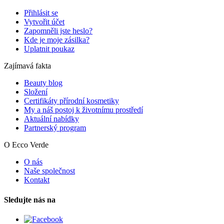
Přihlásit se
Vytvořit účet
Zapomněli jste heslo?
Kde je moje zásilka?
Uplatnit poukaz
Zajímavá fakta
Beauty blog
Složení
Certifikáty přírodní kosmetiky
My a náš postoj k životnímu prostředí
Aktuální nabídky
Partnerský program
O Ecco Verde
O nás
Naše společnost
Kontakt
Sledujte nás na