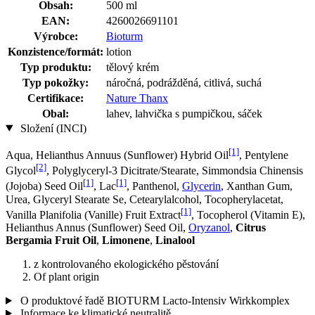
Obsah:
500 ml
EAN:
4260026691101
Výrobce:
Bioturm
Konzistence/formát:
lotion
Typ produktu:
tělový krém
Typ pokožky:
náročná, podrážděná, citlivá, suchá
Certifikace:
Nature Thanx
Obal:
lahev, lahvička s pumpičkou, sáček
Složení (INCI)
[1]
Aqua, Helianthus Annuus (Sunflower) Hybrid Oil
, Pentylene
[2]
Glycol
, Polyglyceryl-3 Dicitrate/Stearate, Simmondsia Chinensis
[1]
[1]
(Jojoba) Seed Oil
, Lac
, Panthenol,
Glycerin
, Xanthan Gum,
Urea, Glyceryl Stearate Se, Cetearylalcohol, Tocopherylacetat,
[1]
Vanilla Planifolia (Vanille) Fruit Extract
, Tocopherol (Vitamin E),
Helianthus Annus (Sunflower) Seed Oil,
Oryzanol
,
Citrus
Bergamia Fruit Oil
,
Limonene
,
Linalool
z kontrolovaného ekologického pěstování
Of plant origin
O produktové řadě BIOTURM Lacto-Intensiv Wirkkomplex
Informace ke klimatické neutralitě