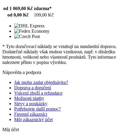
od 1 069,00 Kč
zdarma*
od 0,00 Kč
109,00 Kč
* Tyto doručovací náklady se vztahují na standardní dopravu.
Dodatečné náklady však mohou vzniknout, např. v důsledku
hmotnosti, velikosti nebo vlastností produktů. Tyto informace
naleznete přímo v popisu výrobku.
Nápověda a podpora
Jak mohu zadat objednávku?
Doprava a doručení
Vrácení zboží a refundace
Možnosti platby
Slevy a poukázky
Potřebujete další pomoc?
Firemní zákazníci
Můj zákaznický účet
Můj účet