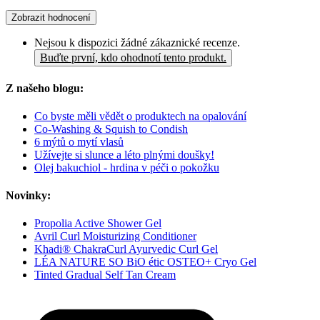
Zobrazit hodnocení
Nejsou k dispozici žádné zákaznické recenze.
Buďte první, kdo ohodnotí tento produkt.
Z našeho blogu:
Co byste měli vědět o produktech na opalování
Co-Washing & Squish to Condish
6 mýtů o mytí vlasů
Užívejte si slunce a léto plnými doušky!
Olej bakuchiol - hrdina v péči o pokožku
Novinky:
Propolia Active Shower Gel
Avril Curl Moisturizing Conditioner
Khadi® ChakraCurl Ayurvedic Curl Gel
LÉA NATURE SO BiO étic OSTEO+ Cryo Gel
Tinted Gradual Self Tan Cream