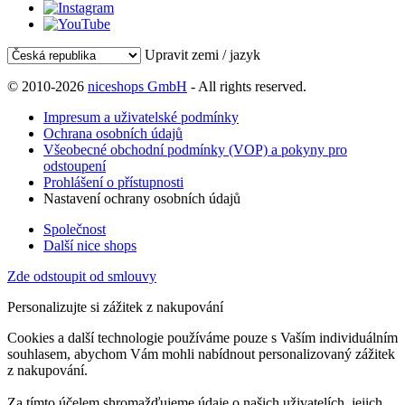
Upravit zemi / jazyk
© 2010-2026
niceshops GmbH
- All rights reserved.
Impresum a uživatelské podmínky
Ochrana osobních údajů
Všeobecné obchodní podmínky (VOP) a pokyny pro
odstoupení
Prohlášení o přístupnosti
Nastavení ochrany osobních údajů
Společnost
Další nice shops
Zde odstoupit od smlouvy
Personalizujte si zážitek z nakupování
Cookies a další technologie používáme pouze s Vaším individuálním
souhlasem, abychom Vám mohli nabídnout personalizovaný zážitek
z nakupování.
Za tímto účelem shromažďujeme údaje o našich uživatelích, jejich