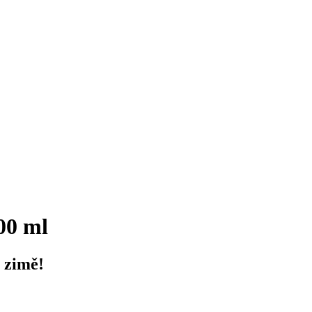
00 ml
v zimě!