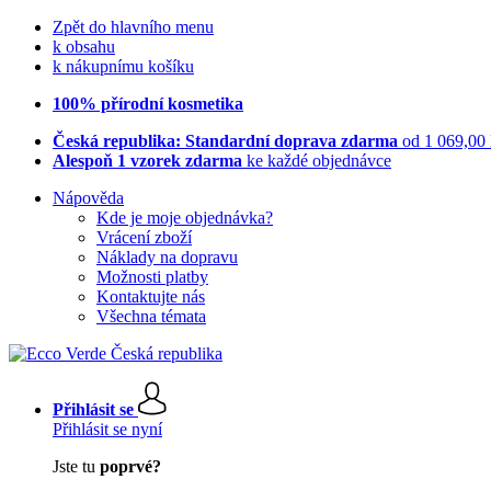
Zpět do hlavního menu
k obsahu
k nákupnímu košíku
100% přírodní kosmetika
Česká republika: Standardní doprava zdarma
od 1 069,00
Alespoň 1 vzorek zdarma
ke každé objednávce
Nápověda
Kde je moje objednávka?
Vrácení zboží
Náklady na dopravu
Možnosti platby
Kontaktujte nás
Všechna témata
Přihlásit se
Přihlásit se nyní
Jste tu
poprvé?