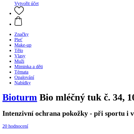
Vytvořit účet
Značky
Pleť
Make-up
Tělo
Vlasy
Muži
Miminka a děti
Témata
Opalování
Nabídky
Bioturm
Bio mléčný tuk č. 34, 1
Intenzivní ochrana pokožky - při sportu i 
20 hodnocení