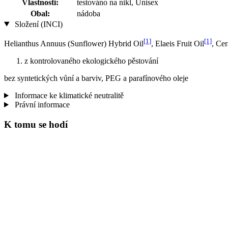
Vlastnosti:
testováno na nikl, Unisex
Obal:
nádoba
Složení (INCI)
[1]
[1]
Helianthus Annuus (Sunflower) Hybrid Oil
, Elaeis Fruit Oil
, Ce
z kontrolovaného ekologického pěstování
bez syntetických vůní a barviv, PEG a parafínového oleje
Informace ke klimatické neutralitě
Právní informace
K tomu se hodí