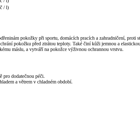
 / l)
 / l)
eninám pokožky při sportu, domácích pracích a zahradničení, proti stu
chrání pokožku před ztrátou teploty. Také činí kůži jemnou a elastickou
kému máslu, a vytváří na pokožce výživnou ochrannou vrstvu.
tě pro dodatečnou péči.
d chladem a větrem v chladném období.