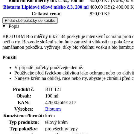
Bioturm Bio mléčný tuk č. 34, 100 ml
340,00 Kč
(3 400,00 Kč
Bioturm Lipidové tělové mléko č.3, 200 ml
480,00 Kč
(2 400,00 Kč
Celková cena:
820,00 Kč
Přidat obě položky do košíku
Popis
BIOTURM Bio mléčný tuk č. 34 poskytuje intenzivní ochranu proti odř
péči o rty. Bezvodé složení zabraňuje zamrzání vlhkosti na pokožce a 
namáhanou pokožku, vyživuje, díky bio včelímu vosku a bio bambuc
Použití
V případě potřeby používejte denně.
Používejte před fyzickou aktivitou jako ochranu nebo po aktivi
Naneste krém na obličej, ruce nebo rty, abyste je chránili pře
Produkt č.
BIT-121
Obsah:
100 ml
EAN:
4260026691217
Výrobce:
Bioturm
Konzistence/formát:
krém
Typ produktu:
tělový krém
Typ pokožky:
pro všechny typy