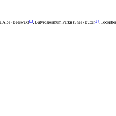
[1]
[1]
ra Alba (Beeswax)
, Butyrospermum Parkii (Shea) Butter
, Tocopher