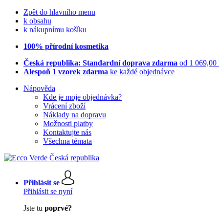
Zpět do hlavního menu
k obsahu
k nákupnímu košíku
100% přírodní kosmetika
Česká republika: Standardní doprava zdarma
od 1 069,00
Alespoň 1 vzorek zdarma
ke každé objednávce
Nápověda
Kde je moje objednávka?
Vrácení zboží
Náklady na dopravu
Možnosti platby
Kontaktujte nás
Všechna témata
Přihlásit se
Přihlásit se nyní
Jste tu
poprvé?