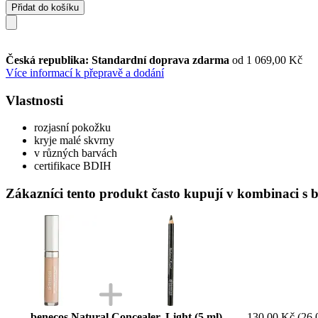
Přidat do košíku
Česká republika: Standardní doprava zdarma
od 1 069,00 Kč
Více informací k přepravě a dodání
Vlastnosti
rozjasní pokožku
kryje malé skvrny
v různých barvách
certifikace BDIH
Zákazníci tento produkt často kupují v kombinaci s b
benecos Natural Concealer, Light (5 ml)
130,00 Kč
(26 