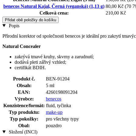
benecos Natural Kajal, Černá (veganská) (1,13 g)
80,00 Kč
(70 7
Celková cena:
210,00 Kč
Přidat obě položky do košíku
Popis
Přírodní korektor od společnosti benecos je ideální pro zakrytí tmavýc
Natural Concealer
zakrývá tmavé kruhy, skvrny a zarudnutí;
dodává pleti zářivý vzhled;
certifikát BDIH.
Produkt č.
BEN-91204
Obsah:
5 ml
EAN:
4260198091204
Výrobce:
benecos
Konzistence/formát:
fluid, tyčinka
Typ produktu:
make-up
Typ pokožky:
pro všechny typy
Obal:
pouzdro
Složení (INCI)