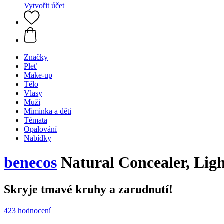
Vytvořit účet
Značky
Pleť
Make-up
Tělo
Vlasy
Muži
Miminka a děti
Témata
Opalování
Nabídky
benecos
Natural Concealer, Ligh
Skryje tmavé kruhy a zarudnutí!
423 hodnocení