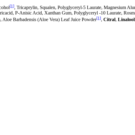
[1]
cohol
, Tricaprylin, Squalen, Polyglyceryl-5 Laurate, Magnesium Alum
tricacid, P-Anisic Acid, Xanthan Gum, Polyglyceryl -10 Laurate, Rosm
[1]
), Aloe Barbadensis (Aloe Vera) Leaf Juice Powder
,
Citral
,
Linalool