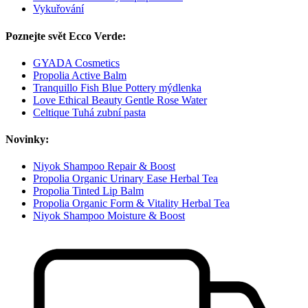
Vykuřování
Poznejte svět Ecco Verde:
GYADA Cosmetics
Propolia Active Balm
Tranquillo Fish Blue Pottery mýdlenka
Love Ethical Beauty Gentle Rose Water
Celtique Tuhá zubní pasta
Novinky:
Niyok Shampoo Repair & Boost
Propolia Organic Urinary Ease Herbal Tea
Propolia Tinted Lip Balm
Propolia Organic Form & Vitality Herbal Tea
Niyok Shampoo Moisture & Boost