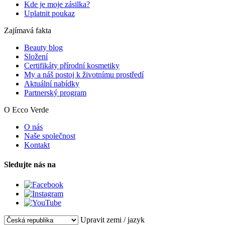
Kde je moje zásilka?
Uplatnit poukaz
Zajímavá fakta
Beauty blog
Složení
Certifikáty přírodní kosmetiky
My a náš postoj k životnímu prostředí
Aktuální nabídky
Partnerský program
O Ecco Verde
O nás
Naše společnost
Kontakt
Sledujte nás na
Upravit zemi / jazyk