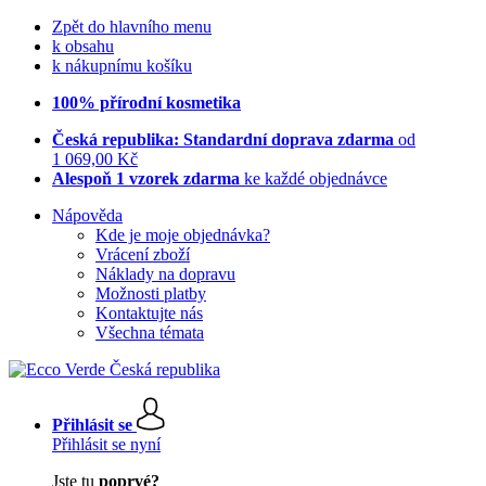
Zpět do hlavního menu
k obsahu
k nákupnímu košíku
100% přírodní kosmetika
Česká republika: Standardní doprava zdarma
od
1 069,00 Kč
Alespoň 1 vzorek zdarma
ke každé objednávce
Nápověda
Kde je moje objednávka?
Vrácení zboží
Náklady na dopravu
Možnosti platby
Kontaktujte nás
Všechna témata
Přihlásit se
Přihlásit se nyní
Jste tu
poprvé?