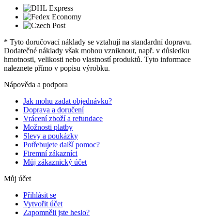
* Tyto doručovací náklady se vztahují na standardní dopravu.
Dodatečné náklady však mohou vzniknout, např. v důsledku
hmotnosti, velikosti nebo vlastností produktů. Tyto informace
naleznete přímo v popisu výrobku.
Nápověda a podpora
Jak mohu zadat objednávku?
Doprava a doručení
Vrácení zboží a refundace
Možnosti platby
Slevy a poukázky
Potřebujete další pomoc?
Firemní zákazníci
Můj zákaznický účet
Můj účet
Přihlásit se
Vytvořit účet
Zapomněli jste heslo?