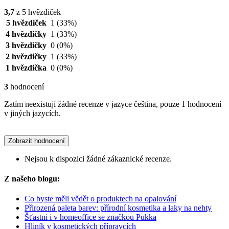
3,7
z 5 hvězdiček
5 hvězdiček
1
(33%)
4 hvězdičky
1
(33%)
3 hvězdičky
0
(0%)
2 hvězdičky
1
(33%)
1 hvězdička
0
(0%)
3
hodnocení
Zatím neexistují žádné recenze v jazyce čeština, pouze 1 hodnocení
v jiných jazycích.
Zobrazit hodnocení
Nejsou k dispozici žádné zákaznické recenze.
Z našeho blogu:
Co byste měli vědět o produktech na opalování
Přirozená paleta barev: přírodní kosmetika a laky na nehty
Šťastni i v homeoffice se značkou Pukka
Hliník v kosmetických přípravcích