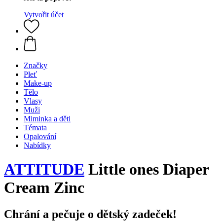
Vytvořit účet
Značky
Pleť
Make-up
Tělo
Vlasy
Muži
Miminka a děti
Témata
Opalování
Nabídky
ATTITUDE
Little ones Diaper
Cream Zinc
Chrání a pečuje o dětský zadeček!