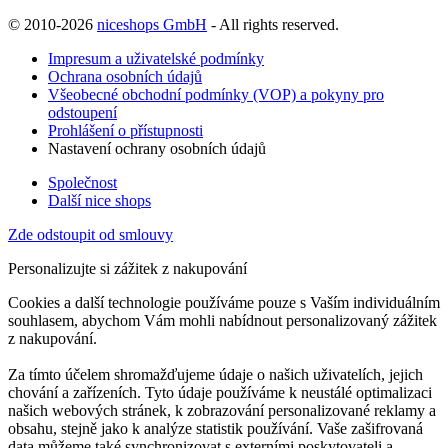
© 2010-2026
niceshops GmbH
- All rights reserved.
Impresum a uživatelské podmínky
Ochrana osobních údajů
Všeobecné obchodní podmínky (VOP) a pokyny pro
odstoupení
Prohlášení o přístupnosti
Nastavení ochrany osobních údajů
Společnost
Další nice shops
Zde odstoupit od smlouvy
Personalizujte si zážitek z nakupování
Cookies a další technologie používáme pouze s Vaším individuálním
souhlasem, abychom Vám mohli nabídnout personalizovaný zážitek
z nakupování.
Za tímto účelem shromažďujeme údaje o našich uživatelích, jejich
chování a zařízeních. Tyto údaje používáme k neustálé optimalizaci
našich webových stránek, k zobrazování personalizované reklamy a
obsahu, stejně jako k analýze statistik používání. Vaše zašifrovaná
data můžeme také synchronizovat s externími poskytovateli a