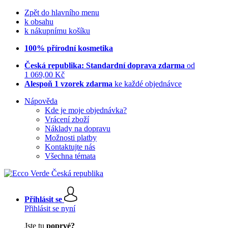
Zpět do hlavního menu
k obsahu
k nákupnímu košíku
100% přírodní kosmetika
Česká republika: Standardní doprava zdarma
od
1 069,00 Kč
Alespoň 1 vzorek zdarma
ke každé objednávce
Nápověda
Kde je moje objednávka?
Vrácení zboží
Náklady na dopravu
Možnosti platby
Kontaktujte nás
Všechna témata
Přihlásit se
Přihlásit se nyní
Jste tu
poprvé?