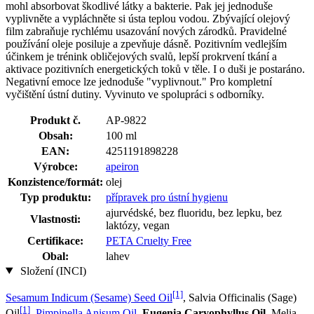
mohl absorbovat škodlivé látky a bakterie. Pak jej jednoduše
vyplivněte a vypláchněte si ústa teplou vodou. Zbývající olejový
film zabraňuje rychlému usazování nových zárodků. Pravidelné
používání oleje posiluje a zpevňuje dásně. Pozitivním vedlejším
účinkem je trénink obličejových svalů, lepší prokrvení tkání a
aktivace pozitivních energetických toků v těle. I o duši je postaráno.
Negativní emoce lze jednoduše "vyplivnout." Pro kompletní
vyčištění ústní dutiny. Vyvinuto ve spolupráci s odborníky.
Produkt č.
AP-9822
Obsah:
100 ml
EAN:
4251191898228
Výrobce:
apeiron
Konzistence/formát:
olej
Typ produktu:
přípravek pro ústní hygienu
ajurvédské, bez fluoridu, bez lepku, bez
Vlastnosti:
laktózy, vegan
Certifikace:
PETA Cruelty Free
Obal:
lahev
Složení (INCI)
[1]
Sesamum Indicum (Sesame) Seed Oil
, Salvia Officinalis (Sage)
[1]
Oil
,
Pimpinella Anisum Oil
,
Eugenia Caryophyllus Oil
, Melia