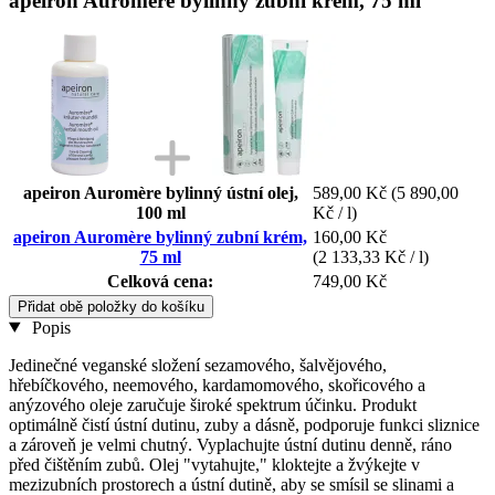
apeiron Auromère bylinný zubní krém, 75 ml
apeiron Auromère bylinný ústní olej,
589,00 Kč
(5 890,00
100 ml
Kč / l)
apeiron Auromère bylinný zubní krém,
160,00 Kč
75 ml
(2 133,33 Kč / l)
Celková cena:
749,00 Kč
Přidat obě položky do košíku
Popis
Jedinečné veganské složení sezamového, šalvějového,
hřebíčkového, neemového, kardamomového, skořicového a
anýzového oleje zaručuje široké spektrum účinku. Produkt
optimálně čistí ústní dutinu, zuby a dásně, podporuje funkci sliznice
a zároveň je velmi chutný. Vyplachujte ústní dutinu denně, ráno
před čištěním zubů. Olej "vytahujte," kloktejte a žvýkejte v
mezizubních prostorech a ústní dutině, aby se smísil se slinami a