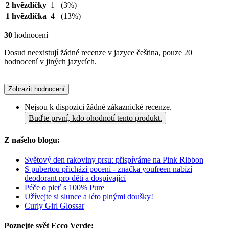
2 hvězdičky
1
(3%)
1 hvězdička
4
(13%)
30
hodnocení
Dosud neexistují žádné recenze v jazyce čeština, pouze 20
hodnocení v jiných jazycích.
Zobrazit hodnocení
Nejsou k dispozici žádné zákaznické recenze.
Buďte první, kdo ohodnotí tento produkt.
Z našeho blogu:
Světový den rakoviny prsu: přispíváme na Pink Ribbon
S pubertou přichází pocení - značka youfreen nabízí
deodorant pro děti a dospívající
Péče o pleť s 100% Pure
Užívejte si slunce a léto plnými doušky!
Curly Girl Glossar
Poznejte svět Ecco Verde: