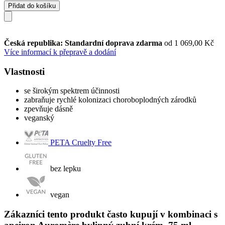
Přidat do košíku
Česká republika: Standardní doprava zdarma
od 1 069,00 Kč
Více informací k přepravě a dodání
Vlastnosti
se širokým spektrem účinnosti
zabraňuje rychlé kolonizaci choroboplodných zárodků
zpevňuje dásně
veganský
PETA Cruelty Free
bez lepku
vegan
Zákazníci tento produkt často kupují v kombinaci s