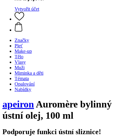
Vytvořit účet
Značky
Pleť
Make-up
Tělo
Vlasy
Muži
Miminka a děti
Témata
Opalování
Nabídky
apeiron
Auromère bylinný
ústní olej, 100 ml
Podporuje funkci ústní sliznice!