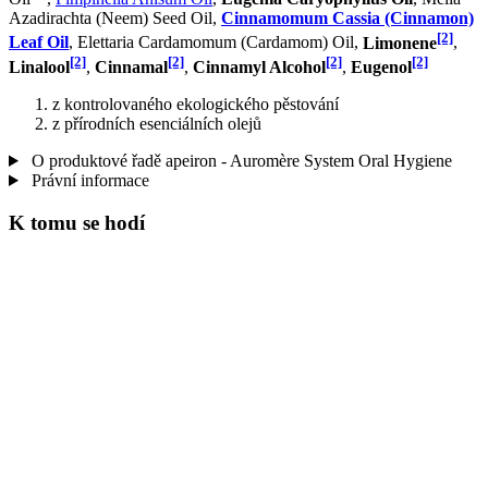
Azadirachta (Neem) Seed Oil,
Cinnamomum Cassia (Cinnamon)
[2]
Leaf Oil
, Elettaria Cardamomum (Cardamom) Oil,
Limonene
,
[2]
[2]
[2]
[2]
Linalool
,
Cinnamal
,
Cinnamyl Alcohol
,
Eugenol
z kontrolovaného ekologického pěstování
z přírodních esenciálních olejů
O produktové řadě apeiron - Auromère System Oral Hygiene
Právní informace
K tomu se hodí