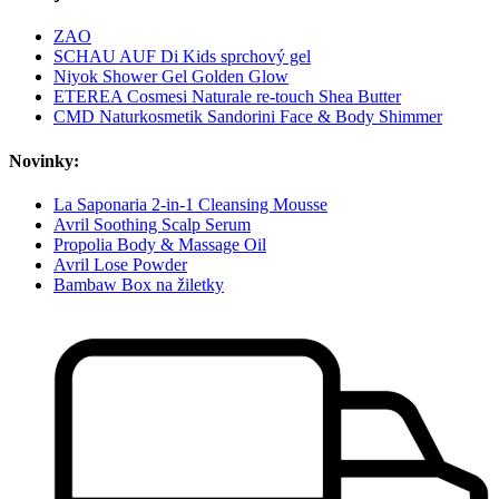
ZAO
SCHAU AUF Di Kids sprchový gel
Niyok Shower Gel Golden Glow
ETEREA Cosmesi Naturale re-touch Shea Butter
CMD Naturkosmetik Sandorini Face & Body Shimmer
Novinky:
La Saponaria 2-in-1 Cleansing Mousse
Avril Soothing Scalp Serum
Propolia Body & Massage Oil
Avril Lose Powder
Bambaw Box na žiletky