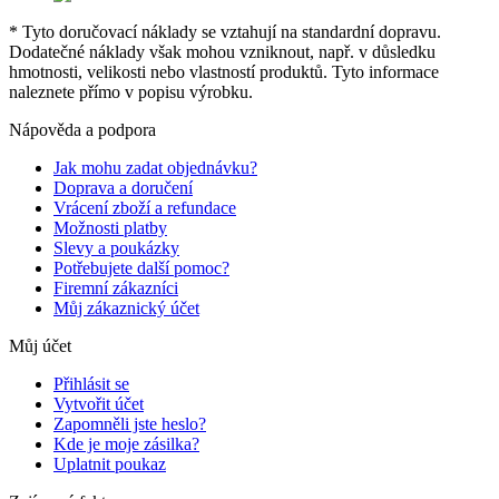
* Tyto doručovací náklady se vztahují na standardní dopravu.
Dodatečné náklady však mohou vzniknout, např. v důsledku
hmotnosti, velikosti nebo vlastností produktů. Tyto informace
naleznete přímo v popisu výrobku.
Nápověda a podpora
Jak mohu zadat objednávku?
Doprava a doručení
Vrácení zboží a refundace
Možnosti platby
Slevy a poukázky
Potřebujete další pomoc?
Firemní zákazníci
Můj zákaznický účet
Můj účet
Přihlásit se
Vytvořit účet
Zapomněli jste heslo?
Kde je moje zásilka?
Uplatnit poukaz