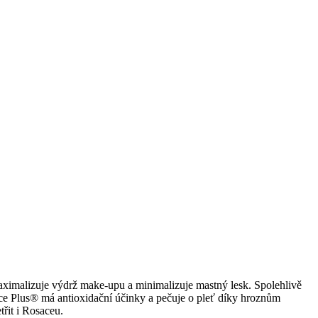
aximalizuje výdrž make-upu a minimalizuje mastný lesk. Spolehlivě
nce Plus® má antioxidační účinky a pečuje o pleť díky hroznům
řit i Rosaceu.