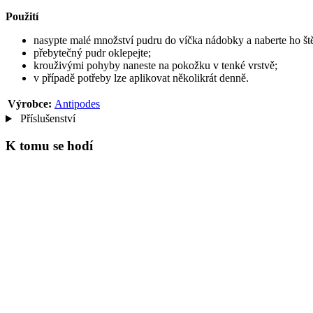
Použití
nasypte malé množství pudru do víčka nádobky a naberte ho š
přebytečný pudr oklepejte;
krouživými pohyby naneste na pokožku v tenké vrstvě;
v případě potřeby lze aplikovat několikrát denně.
Výrobce:
Antipodes
Příslušenství
K tomu se hodí