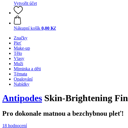
Vytvořit účet
Nákupní košík
0,00 Kč
Značky
Pleť
Make-up
Tělo
Vlasy
Muži
Miminka a děti
Témata
Opalování
Nabídky
Antipodes
Skin-Brightening Fin
Pro dokonale matnou a bezchybnou pleť!
18 hodnocení