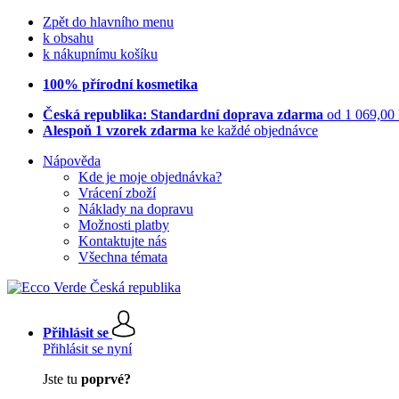
Zpět do hlavního menu
k obsahu
k nákupnímu košíku
100% přírodní kosmetika
Česká republika: Standardní doprava zdarma
od 1 069,00
Alespoň 1 vzorek zdarma
ke každé objednávce
Nápověda
Kde je moje objednávka?
Vrácení zboží
Náklady na dopravu
Možnosti platby
Kontaktujte nás
Všechna témata
Přihlásit se
Přihlásit se nyní
Jste tu
poprvé?