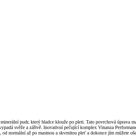
inerální pudr, který hladce klouže po pleti. Tato povrchová úprava m
 vypadá svěže a zářivě. Inovativní pečující komplex Vinanza Performa
i, od normální až po mastnou a skvrnitou pleť a dokonce jím můžete ošet