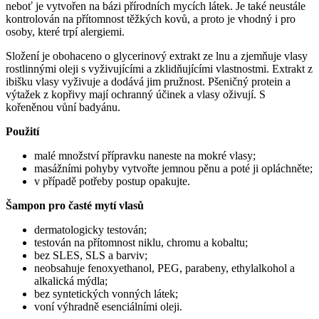
neboť je vytvořen na bázi přírodních mycích látek. Je také neustále
kontrolován na přítomnost těžkých kovů, a proto je vhodný i pro
osoby, které trpí alergiemi.
Složení je obohaceno o glycerinový extrakt ze lnu a zjemňuje vlasy
rostlinnými oleji s vyživujícími a zklidňujícími vlastnostmi. Extrakt z
ibišku vlasy vyživuje a dodává jim pružnost. Pšeničný protein a
výtažek z kopřivy mají ochranný účinek a vlasy oživují. S
kořeněnou vůní badyánu.
Použití
malé množství přípravku naneste na mokré vlasy;
masážními pohyby vytvořte jemnou pěnu a poté ji opláchněte;
v případě potřeby postup opakujte.
Šampon pro časté mytí vlasů
dermatologicky testován;
testován na přítomnost niklu, chromu a kobaltu;
bez SLES, SLS a barviv;
neobsahuje fenoxyethanol, PEG, parabeny, ethylalkohol a
alkalická mýdla;
bez syntetických vonných látek;
voní výhradně esenciálními oleji.