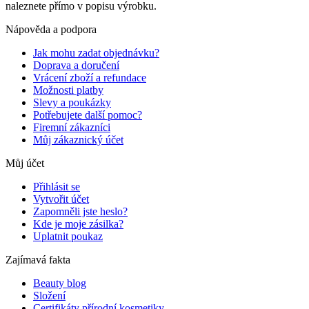
naleznete přímo v popisu výrobku.
Nápověda a podpora
Jak mohu zadat objednávku?
Doprava a doručení
Vrácení zboží a refundace
Možnosti platby
Slevy a poukázky
Potřebujete další pomoc?
Firemní zákazníci
Můj zákaznický účet
Můj účet
Přihlásit se
Vytvořit účet
Zapomněli jste heslo?
Kde je moje zásilka?
Uplatnit poukaz
Zajímavá fakta
Beauty blog
Složení
Certifikáty přírodní kosmetiky