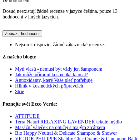
19
hodnocení
Dosud neexistují žádné recenze v jazyce čeština, pouze 13
hodnocení v jiných jazycích.
Zobrazit hodnocení
Nejsou k dispozici žádné zákaznické recenze.
Z našeho blogu:
Mytí vlasů - nemusí být vždy jen šamponem
Jak může přírodní kosmetika klamat?
Antioxidanty, které Vaše pleť potřebuje
Hliník v kosmetických přípravcích
Strie
Poznejte svět Ecco Verde:
ATTITUDE
Terra Naturi RELAXING LAVENDER tekuté mýdlo
Masážní váleček na obličej s malým zrcátkem
Bio Happy Neutral & Delicate Shampoo & Shower
VICTOR PHILIPPE Shabby Chic Orange & Cinnamon Bath