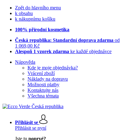
Zpět do hlavního menu
k obsahu
k nákupnímu košíku
100% přírodní kosmetika
Česká republika: Standardní doprava zdarma
od
1 069,00 Kč
Alespoň 1 vzorek zdarma
ke každé objednávce
Nápověda
Kde je moje objednávka?
Vrácení zboží
Náklady na dopravu
Možnosti platby
Kontaktujte nás
Všechna témata
Přihlásit se
Přihlásit se nyní
Jste tu
poprvé?