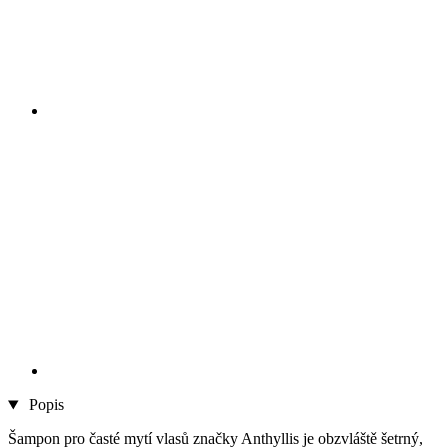
Popis
Šampon pro časté mytí vlasů značky Anthyllis je obzvláště šetrný,