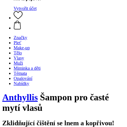
Vytvořit účet
Značky
Pleť
Make-up
Tělo
Vlasy
Muži
Miminka a děti
Témata
Opalování
Nabídky
Anthyllis
Šampon pro časté
mytí vlasů
Zklidňující čištění se lnem a kopřivou!