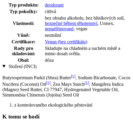
Typ produktu:
deodorant
Typ pokožky:
citlivá
bez obsahu alkoholu, bez hliníkových solí,
Vlastnosti:
bezpečné během těhotenství
, Unisex,
neparfémované
, vegan
Vůně:
neutrální
Certifikace:
Vegan (bez certifikátu)
Rady pro
Skladujte na chladném a suchém místě a
skladování:
mimo dosah světla.
Obal:
dóza
Složení (INCI)
[1]
Butyrospermum Parkii (Shea) Butter
, Sodium Bicarbonate, Cocos
[1]
[1]
Nucifera (Coconut) Oil
, Zea Mays Starch
, Mangifera Indica
(Magno) Seed Butter, CI 77947, Hydrogenated Vegetable Oil,
Simmondsia Chinensis (Jojoba) Seed Oil
z kontrolovaného ekologického pěstování
K tomu se hodí