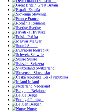
Deutschland
Great Britain
España
Slovenija
France
România
Sverige
Hrvatska
Polska
Magyar
Suomi
България
Schweiz
Suisse
Svizzera
Switzerland
Slovensko
Česká republika
Ireland
Nederland
Belgique
België
Portugal
Belgien
Norge