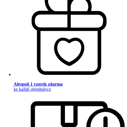
Alespoň 1 vzorek zdarma
ke každé objednávce