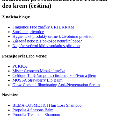
deo krém (čeština)
Z našeho blogu:
Fragrance Free značky URTEKRAM
Sunshine průvodce
Hygienické produkty šetrné k životnímu prostředí
Zásaditá nebo pH pokožce neutrální péče?
Najděte večerní klid v souladu s přírodou
Poznejte svět Ecco Verde:
PUKKA
Mister Geppetto Masážní myška
Celtique Tuhý šampon s citronem, kopřivou a jílem
MOSSA Strawberry Lip Balm
Glow Cocktail Illuminating Anti-Pigmentation Serum
Novinky:
BEMA COSMETICI Hair Loss Shampoo
Propolia 4 Seasons Balm
Propolia Treatment Shampoo