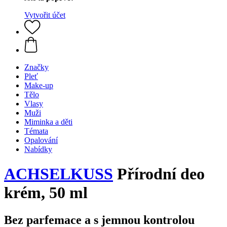
Vytvořit účet
Značky
Pleť
Make-up
Tělo
Vlasy
Muži
Miminka a děti
Témata
Opalování
Nabídky
ACHSELKUSS
Přírodní deo
krém, 50 ml
Bez parfemace a s jemnou kontrolou