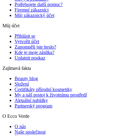
Potřebujete další pomoc?
Firemní zákazníci
Můj zákaznický účet
Můj účet
Přihlásit se
Vytvořit účet
Zapomněli jste heslo?
Kde je moje zásilka?
Uplatnit poukaz
Zajímavá fakta
Beauty blog
Složení
Certifikáty přírodní kosmetiky
My a náš postoj k životnímu prostředí
Aktuální nabídky
Partnerský program
O Ecco Verde
O nás
Naše společnost