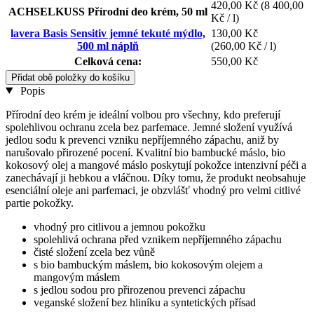
420,00 Kč
(8 400,00
ACHSELKUSS Přírodní deo krém, 50 ml
Kč / l)
lavera Basis Sensitiv jemné tekuté mýdlo,
130,00 Kč
500 ml náplň
(260,00 Kč / l)
Celková cena:
550,00 Kč
Přidat obě položky do košíku
Popis
Přírodní deo krém je ideální volbou pro všechny, kdo preferují
spolehlivou ochranu zcela bez parfemace. Jemné složení využívá
jedlou sodu k prevenci vzniku nepříjemného zápachu, aniž by
narušovalo přirozené pocení. Kvalitní bio bambucké máslo, bio
kokosový olej a mangové máslo poskytují pokožce intenzivní péči a
zanechávají ji hebkou a vláčnou. Díky tomu, že produkt neobsahuje
esenciální oleje ani parfemaci, je obzvlášť vhodný pro velmi citlivé
partie pokožky.
vhodný pro citlivou a jemnou pokožku
spolehlivá ochrana před vznikem nepříjemného zápachu
čisté složení zcela bez vůně
s bio bambuckým máslem, bio kokosovým olejem a
mangovým máslem
s jedlou sodou pro přirozenou prevenci zápachu
veganské složení bez hliníku a syntetických přísad