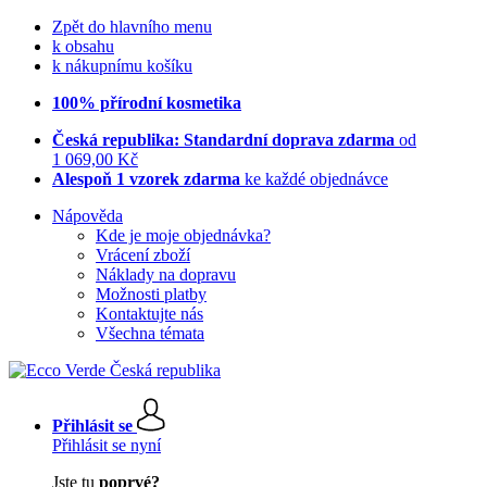
Zpět do hlavního menu
k obsahu
k nákupnímu košíku
100% přírodní kosmetika
Česká republika: Standardní doprava zdarma
od
1 069,00 Kč
Alespoň 1 vzorek zdarma
ke každé objednávce
Nápověda
Kde je moje objednávka?
Vrácení zboží
Náklady na dopravu
Možnosti platby
Kontaktujte nás
Všechna témata
Přihlásit se
Přihlásit se nyní
Jste tu
poprvé?