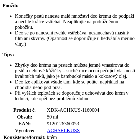
Použití:
Konečky prstů naneste malé množství deo krému do podpaží
a nechte krátce vstřebat. Neaplikujte na podrážděnou
pokožku.
Deo se po nanesení rychle vstřebává, nezanechává mastný
film ani skvrny. (Opatrnost se doporučuje u hedvábí a merino
vlny.)
Tipy:
Zbytky deo krému na prstech můžete jemně vmasírovat do
prstů a nehtové kůžičky – suché ruce ocení pečující vlastnosti
kvalitních tuků, jako je bambucké máslo a kokosový olej.
Deo lze aplikovat všude tam, kde se potíte, například na
chodidla nebo pod prsa.
Při vyšších teplotách se doporučuje uchovávat deo krém v
lednici, kde opět bez problémů ztuhne.
Produkt č.
XDK-ACHKUS-1160004
Obsah:
50 ml
EAN:
9120126360053
Výrobce:
ACHSELKUSS
Konzistence/formát:
krém