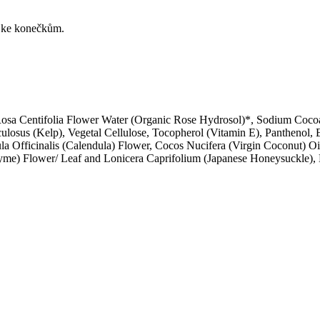
ž ke konečkům.
osa Centifolia Flower Water (Organic Rose Hydrosol)*, Sodium Cocoate
osus (Kelp), Vegetal Cellulose, Tocopherol (Vitamin E), Panthenol, Ex
a Officinalis (Calendula) Flower, Cocos Nucifera (Virgin Coconut) Oil,
me) Flower/ Leaf and Lonicera Caprifolium (Japanese Honeysuckle), E