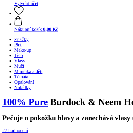
Vytvořit účet
Nákupní košík
0,00 Kč
Značky
Pleť
Make-up
Tělo
Vlasy
Muži
Miminka a děti
Témata
Opalování
Nabídky
100% Pure
Burdock & Neem Hea
Pečuje o pokožku hlavy a zanechává vlasy
27 hodnocení