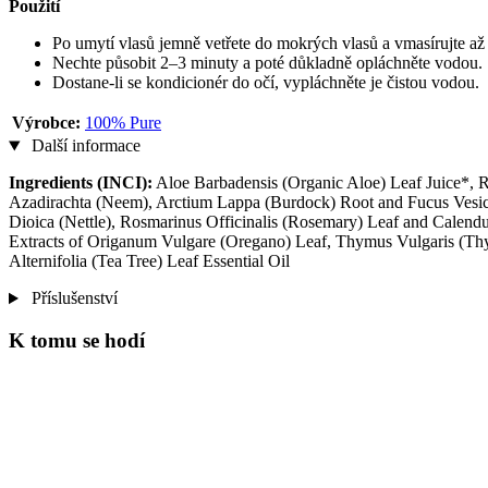
Použití
Po umytí vlasů jemně vetřete do mokrých vlasů a vmasírujte a
Nechte působit 2–3 minuty a poté důkladně opláchněte vodou.
Dostane‑li se kondicionér do očí, vypláchněte je čistou vodou.
Výrobce:
100% Pure
Další informace
Ingredients (INCI):
Aloe Barbadensis (Organic Aloe) Leaf Juice*, R
Azadirachta (Neem), Arctium Lappa (Burdock) Root and Fucus Vesicul
Dioica (Nettle), Rosmarinus Officinalis (Rosemary) Leaf and Calendul
Extracts of Origanum Vulgare (Oregano) Leaf, Thymus Vulgaris (Thy
Alternifolia (Tea Tree) Leaf Essential Oil
Příslušenství
K tomu se hodí