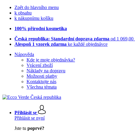
Zpět do hlavního menu
k obsahu
k nákupnímu košíku
100% přírodní kosmetika
Česká republika: Standardní doprava zdarma
od 1 069,00
Alespoň 1 vzorek zdarma
ke každé objednávce
Nápověda
Kde je moje objednávka?
Vrácení zboží
Náklady na dopravu
Možnosti platby
Kontaktujte nás
Všechna témata
Přihlásit se
Přihlásit se nyní
Jste tu
poprvé?