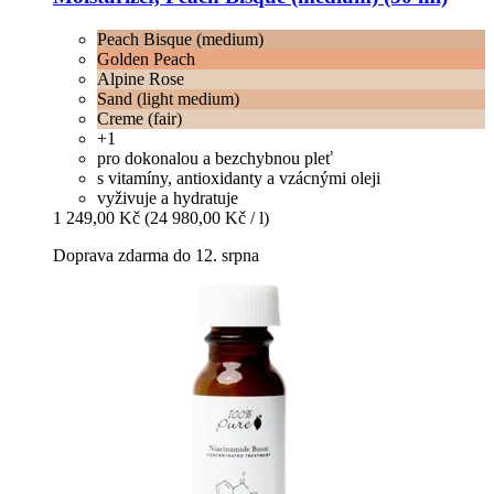
Peach Bisque (medium)
Golden Peach
Alpine Rose
Sand (light medium)
Creme (fair)
+1
pro dokonalou a bezchybnou pleť
s vitamíny, antioxidanty a vzácnými oleji
vyživuje a hydratuje
1 249,00 Kč
(24 980,00 Kč / l)
Doprava zdarma do 12. srpna