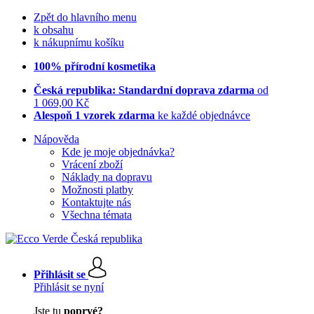
Zpět do hlavního menu
k obsahu
k nákupnímu košíku
100% přírodní kosmetika
Česká republika: Standardní doprava zdarma
od
1 069,00 Kč
Alespoň 1 vzorek zdarma
ke každé objednávce
Nápověda
Kde je moje objednávka?
Vrácení zboží
Náklady na dopravu
Možnosti platby
Kontaktujte nás
Všechna témata
Přihlásit se
Přihlásit se nyní
Jste tu
poprvé?