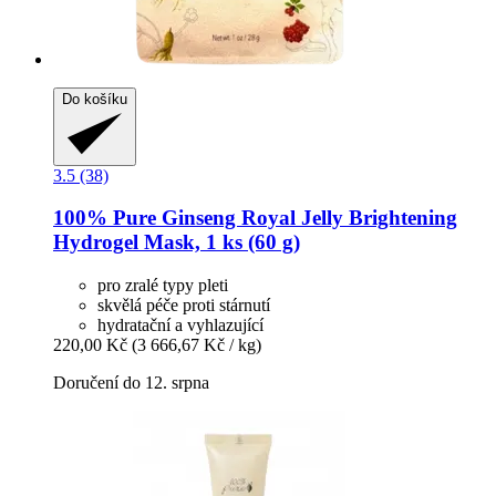
Do košíku
3.5 (38)
100% Pure
Ginseng Royal Jelly Brightening
Hydrogel Mask, 1 ks (60 g)
pro zralé typy pleti
skvělá péče proti stárnutí
hydratační a vyhlazující
220,00 Kč
(3 666,67 Kč / kg)
Doručení do 12. srpna