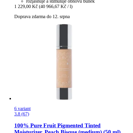
rozjasňuje a stimuluje obnovu buněk
1 229,00 Kč
(40 966,67 Kč / l)
Doprava zdarma do 12. srpna
6 variant
3.8 (67)
100% Pure
Fruit Pigmented Tinted
Moisturizer, Peach Bisque (medium) (50 ml)