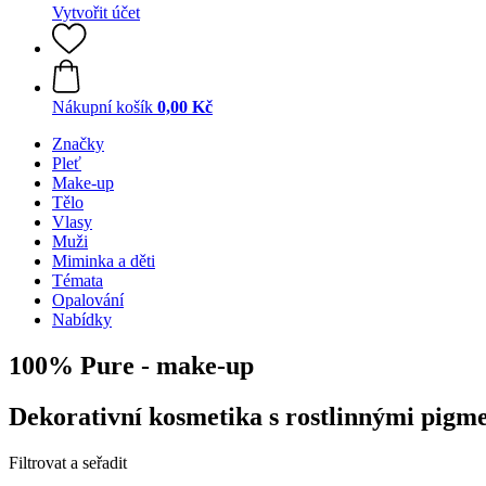
Vytvořit účet
Nákupní košík
0,00 Kč
Značky
Pleť
Make-up
Tělo
Vlasy
Muži
Miminka a děti
Témata
Opalování
Nabídky
100% Pure - make-up
Dekorativní kosmetika s rostlinnými pigm
Filtrovat a seřadit