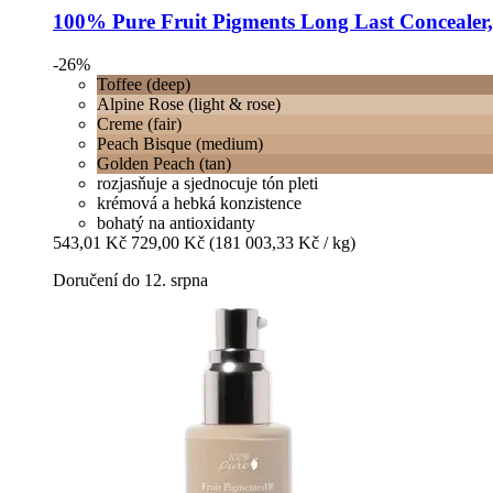
100% Pure
Fruit Pigments Long Last Concealer, 
-26%
Toffee (deep)
Alpine Rose (light & rose)
Creme (fair)
Peach Bisque (medium)
Golden Peach (tan)
rozjasňuje a sjednocuje tón pleti
krémová a hebká konzistence
bohatý na antioxidanty
543,01 Kč
729,00 Kč
(181 003,33 Kč / kg)
Doručení do 12. srpna