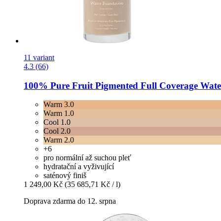
11 variant
4.3 (66)
100% Pure
Fruit Pigmented Full Coverage Wate
Warm 3.0
Warm 1.0
Cool 1.0
Cool 2.0
Warm 2.0
+6
pro normální až suchou pleť
hydratační a vyživující
saténový finiš
1 249,00 Kč
(35 685,71 Kč / l)
Doprava zdarma do 12. srpna