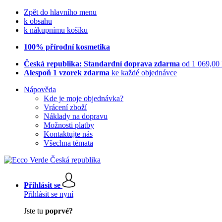
Zpět do hlavního menu
k obsahu
k nákupnímu košíku
100% přírodní kosmetika
Česká republika: Standardní doprava zdarma
od 1 069,00
Alespoň 1 vzorek zdarma
ke každé objednávce
Nápověda
Kde je moje objednávka?
Vrácení zboží
Náklady na dopravu
Možnosti platby
Kontaktujte nás
Všechna témata
Přihlásit se
Přihlásit se nyní
Jste tu
poprvé?