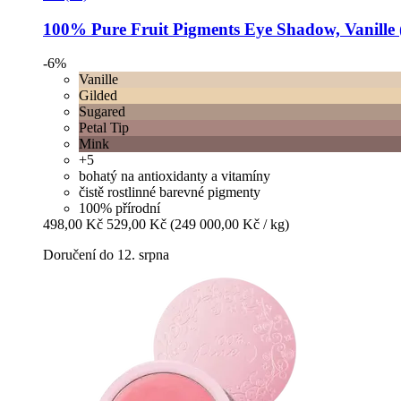
100% Pure
Fruit Pigments Eye Shadow, Vanille 
-6%
Vanille
Gilded
Sugared
Petal Tip
Mink
+5
bohatý na antioxidanty a vitamíny
čistě rostlinné barevné pigmenty
100% přírodní
498,00 Kč
529,00 Kč
(249 000,00 Kč / kg)
Doručení do 12. srpna