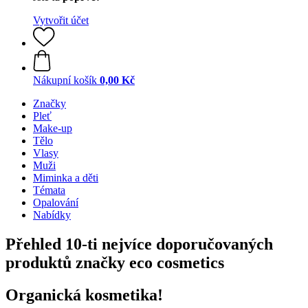
Vytvořit účet
Nákupní košík
0,00 Kč
Značky
Pleť
Make-up
Tělo
Vlasy
Muži
Miminka a děti
Témata
Opalování
Nabídky
Přehled 10-ti nejvíce doporučovaných
produktů značky eco cosmetics
Organická kosmetika!