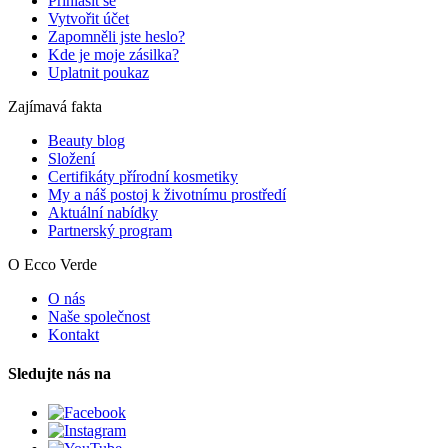
Přihlásit se
Vytvořit účet
Zapomněli jste heslo?
Kde je moje zásilka?
Uplatnit poukaz
Zajímavá fakta
Beauty blog
Složení
Certifikáty přírodní kosmetiky
My a náš postoj k životnímu prostředí
Aktuální nabídky
Partnerský program
O Ecco Verde
O nás
Naše společnost
Kontakt
Sledujte nás na