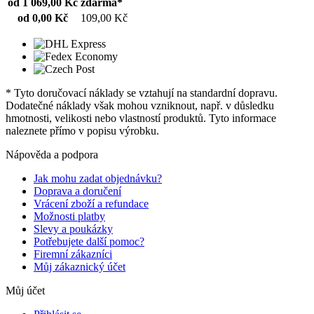
od 1 069,00 Kč
zdarma*
od 0,00 Kč
109,00 Kč
* Tyto doručovací náklady se vztahují na standardní dopravu.
Dodatečné náklady však mohou vzniknout, např. v důsledku
hmotnosti, velikosti nebo vlastností produktů. Tyto informace
naleznete přímo v popisu výrobku.
Nápověda a podpora
Jak mohu zadat objednávku?
Doprava a doručení
Vrácení zboží a refundace
Možnosti platby
Slevy a poukázky
Potřebujete další pomoc?
Firemní zákazníci
Můj zákaznický účet
Můj účet