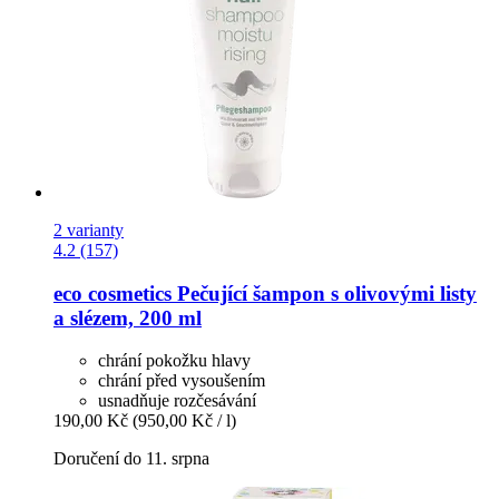
2 varianty
4.2 (157)
eco cosmetics
Pečující šampon s olivovými listy
a slézem, 200 ml
chrání pokožku hlavy
chrání před vysoušením
usnadňuje rozčesávání
190,00 Kč
(950,00 Kč / l)
Doručení do 11. srpna