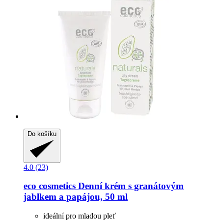
Do košíku
4.0 (23)
eco cosmetics
Denní krém s granátovým
jablkem a papájou, 50 ml
ideální pro mladou pleť