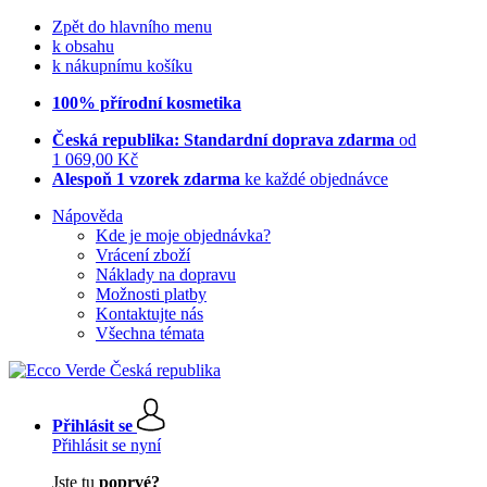
Zpět do hlavního menu
k obsahu
k nákupnímu košíku
100% přírodní kosmetika
Česká republika: Standardní doprava zdarma
od
1 069,00 Kč
Alespoň 1 vzorek zdarma
ke každé objednávce
Nápověda
Kde je moje objednávka?
Vrácení zboží
Náklady na dopravu
Možnosti platby
Kontaktujte nás
Všechna témata
Přihlásit se
Přihlásit se nyní
Jste tu
poprvé?