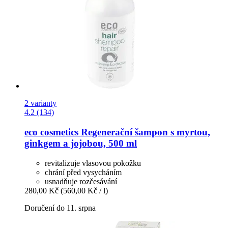
2 varianty
4.2 (134)
eco cosmetics
Regenerační šampon s myrtou,
ginkgem a jojobou, 500 ml
revitalizuje vlasovou pokožku
chrání před vysycháním
usnadňuje rozčesávání
280,00 Kč
(560,00 Kč / l)
Doručení do 11. srpna