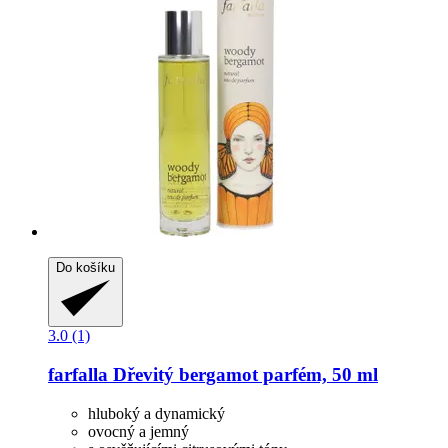
Do košíku
3.0 (1)
farfalla
Dřevitý bergamot parfém, 50 ml
hluboký a dynamický
ovocný a jemný