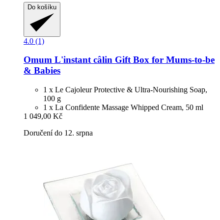
Do košíku
4.0 (1)
Omum
L'instant câlin Gift Box for Mums-​to-​be
& Babies
1 x Le Cajoleur Protective & Ultra-Nourishing Soap,
100 g
1 x La Confidente Massage Whipped Cream, 50 ml
1 049,00 Kč
Doručení do 12. srpna