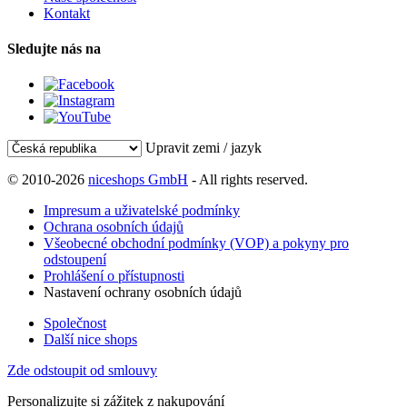
Kontakt
Sledujte nás na
Upravit zemi / jazyk
© 2010-2026
niceshops GmbH
- All rights reserved.
Impresum a uživatelské podmínky
Ochrana osobních údajů
Všeobecné obchodní podmínky (VOP) a pokyny pro
odstoupení
Prohlášení o přístupnosti
Nastavení ochrany osobních údajů
Společnost
Další nice shops
Zde odstoupit od smlouvy
Personalizujte si zážitek z nakupování