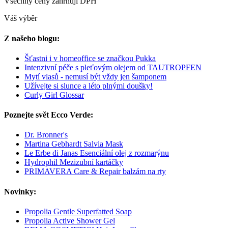
Všechny ceny zahrnují DPH
Váš výběr
Z našeho blogu:
Šťastni i v homeoffice se značkou Pukka
Intenzivní péče s pleťovým olejem od TAUTROPFEN
Mytí vlasů - nemusí být vždy jen šamponem
Užívejte si slunce a léto plnými doušky!
Curly Girl Glossar
Poznejte svět Ecco Verde:
Dr. Bronner's
Martina Gebhardt Salvia Mask
Le Erbe di Janas Esenciální olej z rozmarýnu
Hydrophil Mezizubní kartáčky
PRIMAVERA Care & Repair balzám na rty
Novinky:
Propolia Gentle Superfatted Soap
Propolia Active Shower Gel