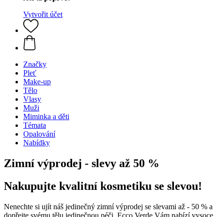
Vytvořit účet
Značky
Pleť
Make-up
Tělo
Vlasy
Muži
Miminka a děti
Témata
Opalování
Nabídky
Zimní výprodej - slevy až 50 %
Nakupujte kvalitní kosmetiku se slevou!
Nenechte si ujít náš jedinečný zimní výprodej se slevami až - 50 % a
dopřejte svému tělu jedinečnou péči. Ecco Verde Vám nabízí vysoce