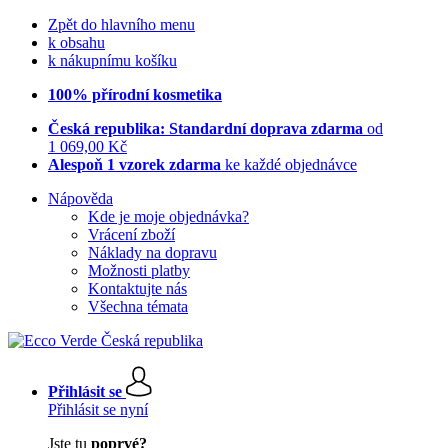
Zpět do hlavního menu
k obsahu
k nákupnímu košíku
100% přírodní kosmetika
Česká republika: Standardní doprava zdarma
od
1 069,00 Kč
Alespoň 1 vzorek zdarma
ke každé objednávce
Nápověda
Kde je moje objednávka?
Vrácení zboží
Náklady na dopravu
Možnosti platby
Kontaktujte nás
Všechna témata
Přihlásit se
Přihlásit se nyní
Jste tu
poprvé?