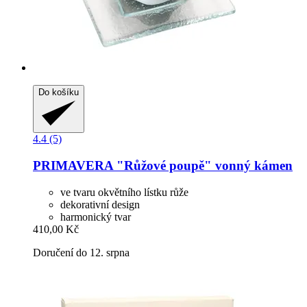
Do košíku
4.4 (5)
PRIMAVERA
"Růžové poupě" vonný kámen
ve tvaru okvětního lístku růže
dekorativní design
harmonický tvar
410,00 Kč
Doručení do 12. srpna