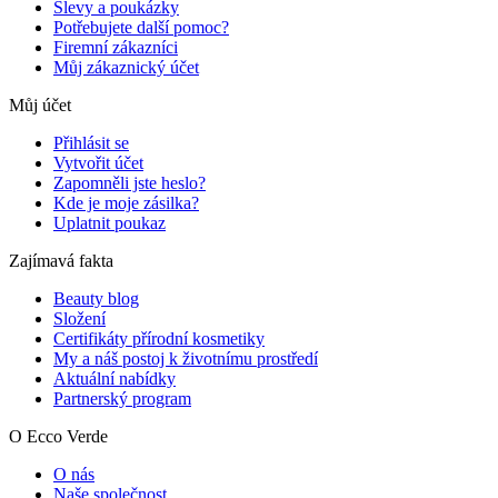
Slevy a poukázky
Potřebujete další pomoc?
Firemní zákazníci
Můj zákaznický účet
Můj účet
Přihlásit se
Vytvořit účet
Zapomněli jste heslo?
Kde je moje zásilka?
Uplatnit poukaz
Zajímavá fakta
Beauty blog
Složení
Certifikáty přírodní kosmetiky
My a náš postoj k životnímu prostředí
Aktuální nabídky
Partnerský program
O Ecco Verde
O nás
Naše společnost