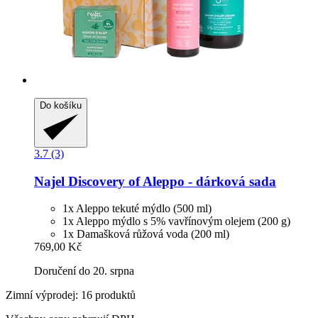
Do košíku
3.7 (3)
Najel
Discovery of Aleppo -​ dárková sada
1x Aleppo tekuté mýdlo (500 ml)
1x Aleppo mýdlo s 5% vavřínovým olejem (200 g)
1x Damašková růžová voda (200 ml)
769,00 Kč
Doručení do 20. srpna
Zimní výprodej: 16 produktů