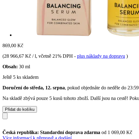
869,00 Kč
(
28 966,67 Kč / l
, včetně 21% DPH
-
plus náklady na dopravu
)
Obsah:
30 ml
Ještě 5 ks skladem
Doručení do středa, 12. srpna
, pokud objednáte do
neděle do 23:59
Na skladě zbývá pouze 5 kusů tohoto zboží. Další jsou na cestě! Pokud
Přidat do košíku
Česká republika: Standardní doprava zdarma
od 1 069,00 Kč
Více informací k přepravě a dodání