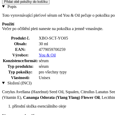
Přidat obě položky do košíku
Popis
Toto vyrovnávající pleťové sérum od You & Oil pečuje o pokožku pom
Použití
Večer po očištění pleti naneste na pokožku a jemně vmasírujte.
Produkt č.
XBO-SCT-YO05
Obsah:
30 ml
EAN:
4779059700259
Výrobce:
You & Oil
Konzistence/formát:
sérum
Typ produktu:
sérum
Typ pokožky:
pro všechny typy
Vlastnosti:
Unisex
Složení (INCI)
Corylus Avellana (Hazelnut) Seed Oil, Squalen, Citrullus Lanatus S
(Vitamin E),
Cananga Odorata (Ylang Ylang) Flower Oil
, Lecith
přírodní složka esenciálního oleje