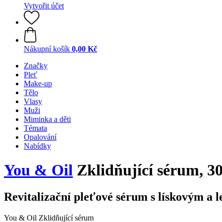
Vytvořit účet
Nákupní košík
0,00 Kč
Značky
Pleť
Make-up
Tělo
Vlasy
Muži
Miminka a děti
Témata
Opalování
Nabídky
You & Oil
Zklidňující sérum, 3
Revitalizační pleťové sérum s lískovým a
You & Oil Zklidňující sérum