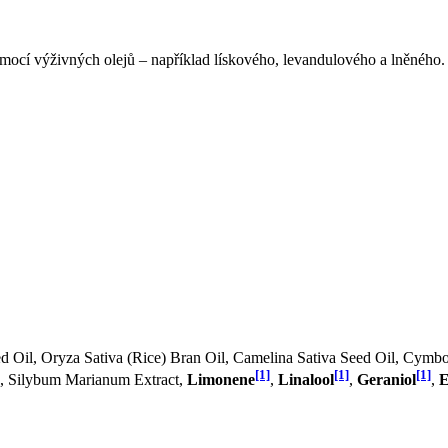
ocí výživných olejů – například lískového, levandulového a lněného. 
eed Oil, Oryza Sativa (Rice) Bran Oil, Camelina Sativa Seed Oil, Cymb
[1]
[1]
[1]
in, Silybum Marianum Extract,
Limonene
,
Linalool
,
Geraniol
,
E