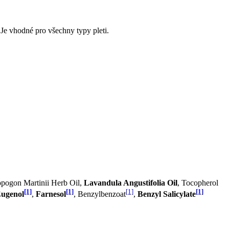
Je vhodné pro všechny typy pleti.
opogon Martinii Herb Oil,
Lavandula Angustifolia Oil
, Tocopherol
[1]
[1]
[1]
[1]
ugenol
,
Farnesol
, Benzylbenzoat
,
Benzyl Salicylate