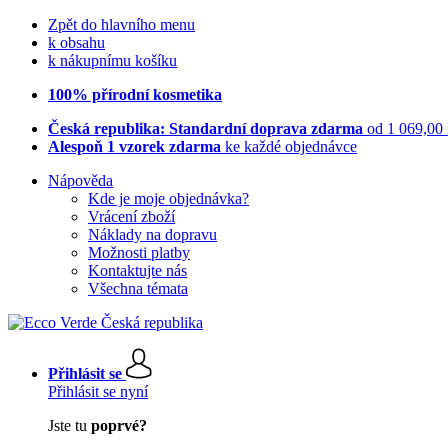
Zpět do hlavního menu
k obsahu
k nákupnímu košíku
100% přírodní kosmetika
Česká republika: Standardní doprava zdarma
od 1 069,00
Alespoň 1 vzorek zdarma
ke každé objednávce
Nápověda
Kde je moje objednávka?
Vrácení zboží
Náklady na dopravu
Možnosti platby
Kontaktujte nás
Všechna témata
Přihlásit se
Přihlásit se nyní
Jste tu
poprvé?