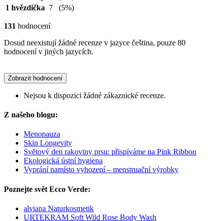
1 hvězdička
7
(5%)
131
hodnocení
Dosud neexistují žádné recenze v jazyce čeština, pouze 80
hodnocení v jiných jazycích.
Zobrazit hodnocení
Nejsou k dispozici žádné zákaznické recenze.
Z našeho blogu:
Menopauza
Skin Longevity
Světový den rakoviny prsu: přispíváme na Pink Ribbon
Ekologická ústní hygiena
Vyprání namísto vyhození – menstruační výrobky
Poznejte svět Ecco Verde:
alviana Naturkosmetik
URTEKRAM Soft Wild Rose Body Wash