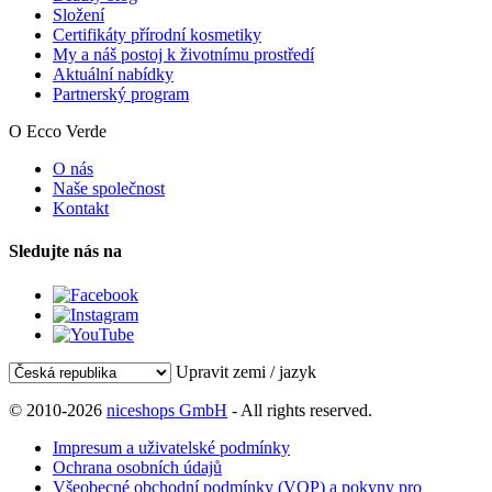
Složení
Certifikáty přírodní kosmetiky
My a náš postoj k životnímu prostředí
Aktuální nabídky
Partnerský program
O Ecco Verde
O nás
Naše společnost
Kontakt
Sledujte nás na
Upravit zemi / jazyk
© 2010-2026
niceshops GmbH
- All rights reserved.
Impresum a uživatelské podmínky
Ochrana osobních údajů
Všeobecné obchodní podmínky (VOP) a pokyny pro