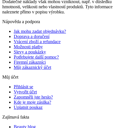
Dodatečné náklady však mohou vzniknout, např. v důsledku
hmotnosti, velikosti nebo vlastností produktů. Tyto informace
naleznete přímo v popisu výrobku.
Nápověda a podpora
Jak mohu zadat objednávku?
Doprava a doručení
Vrácení zboží a refundace
Možnosti platby
Slevy a poukázky
Potřebujete další pomoc?
Firemní zákazníci
Můj zákaznický účet
Můj účet
Přihlásit se
Vytvořit účet
Zapomněli jste heslo?
Kde je moje zásilka?
Uplatnit poukaz
Zajímavá fakta
Beauty blog