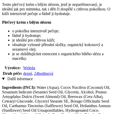
Tento pleťový krém s bílým slézem, jenž je neparfémovaný, je
ideální jak pro miminka, tak i děti či dospělé s citlivou pokožkou. O
kůži intenzivně pečuje a řádně ji hydratuje.
Pleťový krém s bílým slézem
o pokožku intenzivně pečuje;
řádně ji hydratuje;
je ideální pro citlivou kůži;
obsahuje vybrané přírodní složky, organický kokosový a
sezamový olej;
je se zklidňujícími esencemi z organického bílého slézu a
macešky.
Výrobce:
Weleda
Druh péče:
denní
,
24hodinová
Další informace
Ingredients (INCI):
Water (Aqua), Cocos Nucifera (Coconut) Oil,
Sesamum Indicum (Sesame) Seed Oil, Glycerin, Alcohol, Prunus
Amygdalus Dulcis (Sweet Almond) Oil, Beeswax (Cera Alba),
Cetearyl Glucoside, Glyceryl Stearate SE, Borago Officinalis Seed
Oil, Carthamus Tinctorius (Safflower) Seed Oil, Helianthus Annuus
(Sunflower) Seed Oil Unsaponifiables, Hydrogenated Coco-