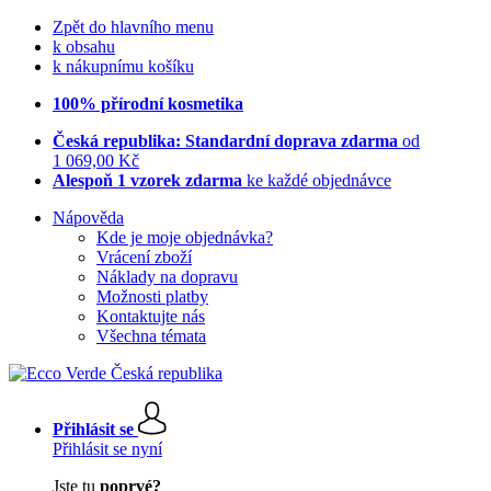
Zpět do hlavního menu
k obsahu
k nákupnímu košíku
100% přírodní kosmetika
Česká republika: Standardní doprava zdarma
od
1 069,00 Kč
Alespoň 1 vzorek zdarma
ke každé objednávce
Nápověda
Kde je moje objednávka?
Vrácení zboží
Náklady na dopravu
Možnosti platby
Kontaktujte nás
Všechna témata
Přihlásit se
Přihlásit se nyní
Jste tu
poprvé?