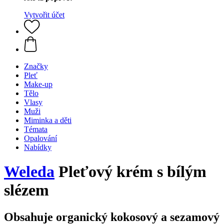
Vytvořit účet
Značky
Pleť
Make-up
Tělo
Vlasy
Muži
Miminka a děti
Témata
Opalování
Nabídky
Weleda
Pleťový krém s bílým
slézem
Obsahuje organický kokosový a sezamový