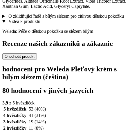
Glycerides, Althaea Officinalis Root Extract, Viola Tricolor Extract,
Xanthan Gum, Lactic Acid, Glyceryl Caprylate.
O zklidňující řadě s bílým slézem pro citlivou dětskou pokožku
Videa k produktu
Weleda: Péče o dětskou pokožku se slézem bílým
Recenze našich zákazníků a zákaznic
Ohodnotit produkt
hodnocení pro Weleda Pleťový krém s
bílým slézem (čeština)
80 hodnocení v jiných jazycích
3,9
z 5 hvězdiček
5 hvězdiček
53
(40%)
4 hvězdičky
41
(31%)
3 hvězdičky
19
(14%)
2 hvězdičky
11
(8%)