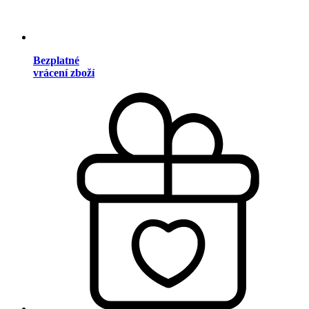
Bezplatné
vrácení zboží