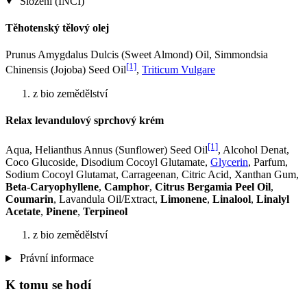
Složení (INCI)
Těhotenský tělový olej
Prunus Amygdalus Dulcis (Sweet Almond) Oil, Simmondsia
[1]
Chinensis (Jojoba) Seed Oil
,
Triticum Vulgare
z bio zemědělství
Relax levandulový sprchový krém
[1]
Aqua, Helianthus Annus (Sunflower) Seed Oil
, Alcohol Denat,
Coco Glucoside, Disodium Cocoyl Glutamate,
Glycerin
, Parfum,
Sodium Cocoyl Glutamat, Carrageenan, Citric Acid, Xanthan Gum,
Beta-Caryophyllene
,
Camphor
,
Citrus Bergamia Peel Oil
,
Coumarin
, Lavandula Oil/Extract,
Limonene
,
Linalool
,
Linalyl
Acetate
,
Pinene
,
Terpineol
z bio zemědělství
Právní informace
K tomu se hodí