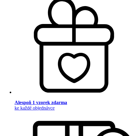
Alespoň 1 vzorek zdarma
ke každé objednávce