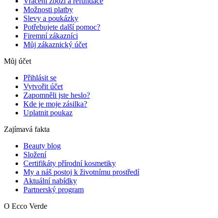
Vrácení zboží a refundace
Možnosti platby
Slevy a poukázky
Potřebujete další pomoc?
Firemní zákazníci
Můj zákaznický účet
Můj účet
Přihlásit se
Vytvořit účet
Zapomněli jste heslo?
Kde je moje zásilka?
Uplatnit poukaz
Zajímavá fakta
Beauty blog
Složení
Certifikáty přírodní kosmetiky
My a náš postoj k životnímu prostředí
Aktuální nabídky
Partnerský program
O Ecco Verde