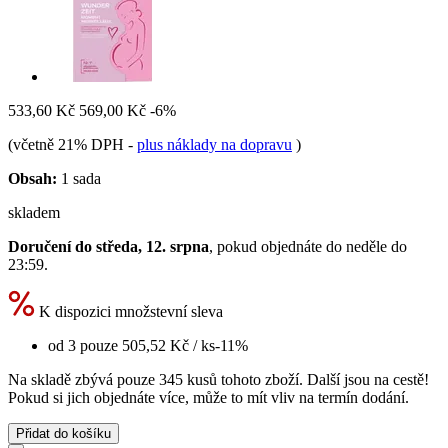
533,60 Kč
569,00 Kč
-6%
(včetně 21% DPH
-
plus náklady na dopravu
)
Obsah:
1 sada
skladem
Doručení do středa, 12. srpna
, pokud objednáte do
neděle do
23:59
.
K dispozici množstevní sleva
od 3 pouze
505,52 Kč
/ ks
-11%
Na skladě zbývá pouze 345 kusů tohoto zboží. Další jsou na cestě!
Pokud si jich objednáte více, může to mít vliv na termín dodání.
Přidat do košíku