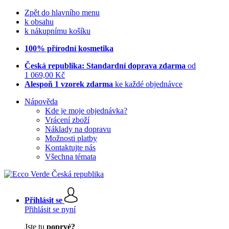
Zpět do hlavního menu
k obsahu
k nákupnímu košíku
100% přírodní kosmetika
Česká republika: Standardní doprava zdarma
od
1 069,00 Kč
Alespoň 1 vzorek zdarma
ke každé objednávce
Nápověda
Kde je moje objednávka?
Vrácení zboží
Náklady na dopravu
Možnosti platby
Kontaktujte nás
Všechna témata
Přihlásit se
Přihlásit se nyní
Jste tu
poprvé?