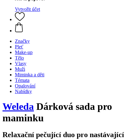
Vytvořit účet
Značky
Pleť
Make-up
Tělo
Vlasy
Muži
Miminka a děti
Témata
Opalování
Nabídky
Weleda
Dárková sada pro
maminku
Relaxační pečující duo pro nastávající