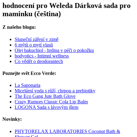
hodnocení pro Weleda Dárková sada pro
maminku (čeština)
Z našeho blogu:
Sluneční záření v zimě
6 mýtů o mytí vlasů
Olej bakuchiol - hrdina v péči o pokožku
bodyotics - Intimní wellness
Co vědět o deodorantech
Poznejte svět Ecco Verde:
La Saponaria
Micelární voda s růží, chrpou a prebiotiky
The Eco Gang Jute Bath Glove
Crazy Rumors Classic Cola Lip Balm
LOGONA Sada s lávovým jílem
Novinky:
PHYTORELAX LABORATORIES Coconut Bath &
Shower Gel