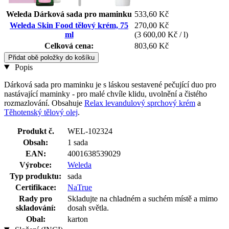
Weleda Dárková sada pro maminku
533,60 Kč
Weleda Skin Food tělový krém, 75
270,00 Kč
ml
(3 600,00 Kč / l)
Celková cena:
803,60 Kč
Přidat obě položky do košíku
Popis
Dárková sada pro maminku je s láskou sestavené pečující duo pro
nastávající maminky - pro malé chvíle klidu, uvolnění a čistého
rozmazlování. Obsahuje
Relax levandulový sprchový krém
a
Těhotenský tělový olej
.
Produkt č.
WEL-102324
Obsah:
1 sada
EAN:
4001638539029
Výrobce:
Weleda
Typ produktu:
sada
Certifikace:
NaTrue
Rady pro
Skladujte na chladném a suchém místě a mimo
skladování:
dosah světla.
Obal:
karton