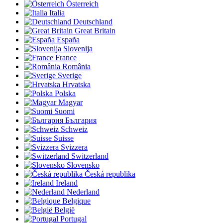
Österreich
Italia
Deutschland
Great Britain
España
Slovenija
France
România
Sverige
Hrvatska
Polska
Magyar
Suomi
България
Schweiz
Suisse
Svizzera
Switzerland
Slovensko
Česká republika
Ireland
Nederland
Belgique
België
Portugal