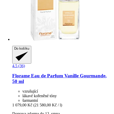
Do košíku
4.5 (36)
Florame
Eau de Parfum Vanille Gourmande,
50 ml
vzrušující
lákavé kořeněné tóny
šarmantní
1 079,00 Kč
(21 580,00 Kč / l)
Doprava zdarma do 12. srpna