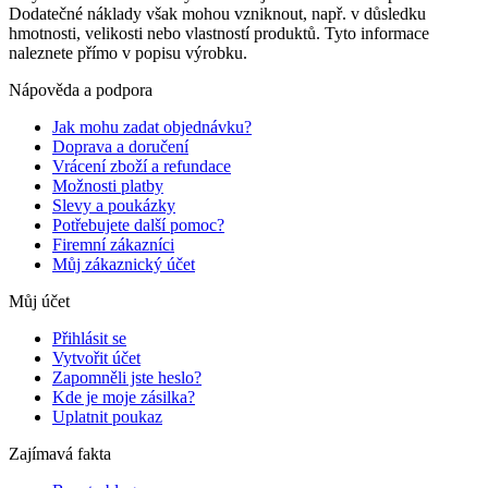
Dodatečné náklady však mohou vzniknout, např. v důsledku
hmotnosti, velikosti nebo vlastností produktů. Tyto informace
naleznete přímo v popisu výrobku.
Nápověda a podpora
Jak mohu zadat objednávku?
Doprava a doručení
Vrácení zboží a refundace
Možnosti platby
Slevy a poukázky
Potřebujete další pomoc?
Firemní zákazníci
Můj zákaznický účet
Můj účet
Přihlásit se
Vytvořit účet
Zapomněli jste heslo?
Kde je moje zásilka?
Uplatnit poukaz
Zajímavá fakta