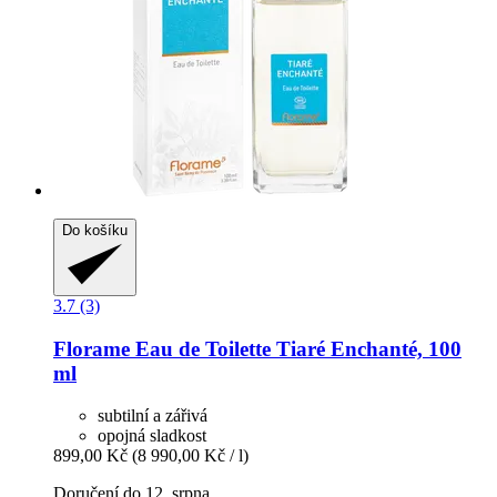
Do košíku
3.7 (3)
Florame
Eau de Toilette Tiaré Enchanté, 100
ml
subtilní a zářivá
opojná sladkost
899,00 Kč
(8 990,00 Kč / l)
Doručení do 12. srpna