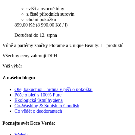
svěží a ovocné tóny
z čistě přírodních surovin
chrání pokožku
899,00 Kč
(8 990,00 Kč / l)
Doručení do 12. srpna
Vůně a parfémy značky Florame a Unique Beauty: 11 produktů
Všechny ceny zahrnují DPH
Váš výběr
Z našeho blogu:
Olej bakuchiol - hrdina v péči o pokožku
Péče o pleť s 100% Pure
Ekologická ústní hygiena
Co-Washing & Squish to Condish
Co vědět o deodorantech
Poznejte svět Ecco Verde:
Weleda