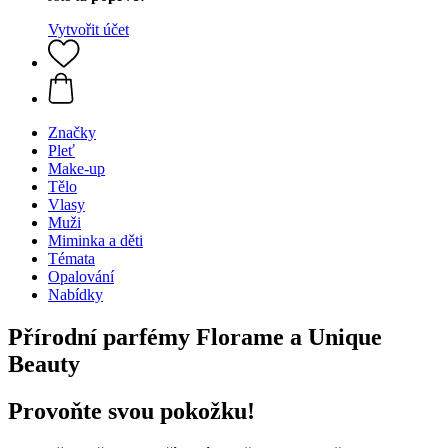
Vytvořit účet
Značky
Pleť
Make-up
Tělo
Vlasy
Muži
Miminka a děti
Témata
Opalování
Nabídky
Přírodní parfémy Florame a Unique
Beauty
Provoňte svou pokožku!