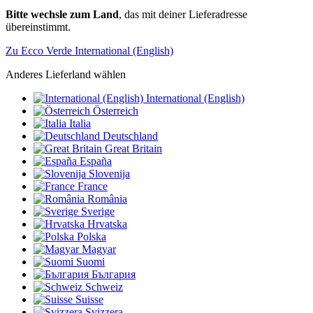
Bitte wechsle zum Land
, das mit deiner Lieferadresse
übereinstimmt.
Zu Ecco Verde International (English)
Anderes Lieferland wählen
International (English)
Österreich
Italia
Deutschland
Great Britain
España
Slovenija
France
România
Sverige
Hrvatska
Polska
Magyar
Suomi
България
Schweiz
Suisse
Svizzera