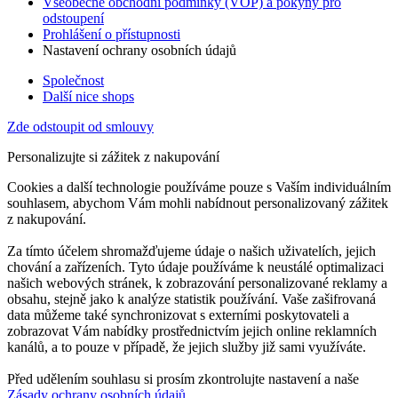
Všeobecné obchodní podmínky (VOP) a pokyny pro
odstoupení
Prohlášení o přístupnosti
Nastavení ochrany osobních údajů
Společnost
Další nice shops
Zde odstoupit od smlouvy
Personalizujte si zážitek z nakupování
Cookies a další technologie používáme pouze s Vaším individuálním
souhlasem, abychom Vám mohli nabídnout personalizovaný zážitek
z nakupování.
Za tímto účelem shromažďujeme údaje o našich uživatelích, jejich
chování a zařízeních. Tyto údaje používáme k neustálé optimalizaci
našich webových stránek, k zobrazování personalizované reklamy a
obsahu, stejně jako k analýze statistik používání. Vaše zašifrovaná
data můžeme také synchronizovat s externími poskytovateli a
zobrazovat Vám nabídky prostřednictvím jejich online reklamních
kanálů, a to pouze v případě, že jejich služby již sami využíváte.
Před udělením souhlasu si prosím zkontrolujte nastavení a naše
Zásady ochrany osobních údajů
.