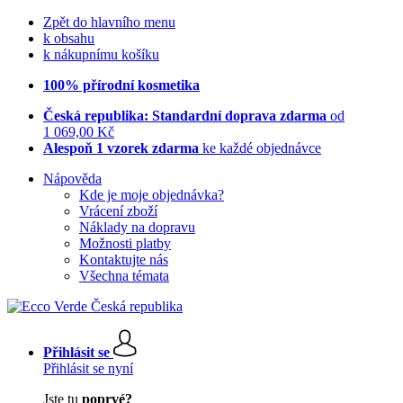
Zpět do hlavního menu
k obsahu
k nákupnímu košíku
100% přírodní kosmetika
Česká republika: Standardní doprava zdarma
od
1 069,00 Kč
Alespoň 1 vzorek zdarma
ke každé objednávce
Nápověda
Kde je moje objednávka?
Vrácení zboží
Náklady na dopravu
Možnosti platby
Kontaktujte nás
Všechna témata
Přihlásit se
Přihlásit se nyní
Jste tu
poprvé?