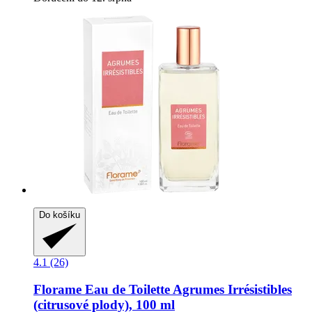
Do košíku
4.1 (26)
Florame
Eau de Toilette Agrumes Irrésistibles
(citrusové plody), 100 ml