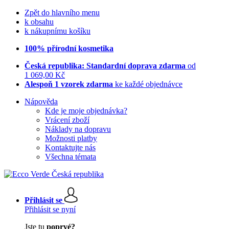
Zpět do hlavního menu
k obsahu
k nákupnímu košíku
100% přírodní kosmetika
Česká republika: Standardní doprava zdarma
od
1 069,00 Kč
Alespoň 1 vzorek zdarma
ke každé objednávce
Nápověda
Kde je moje objednávka?
Vrácení zboží
Náklady na dopravu
Možnosti platby
Kontaktujte nás
Všechna témata
Přihlásit se
Přihlásit se nyní
Jste tu
poprvé?