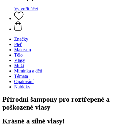
Vytvořit účet
Značky
Pleť
Make-up
Tělo
Vlasy
Muži
Miminka a děti
Témata
Opalování
Nabídky
Přírodní šampony pro roztřepené a
poškozené vlasy
Krásné a silné vlasy!