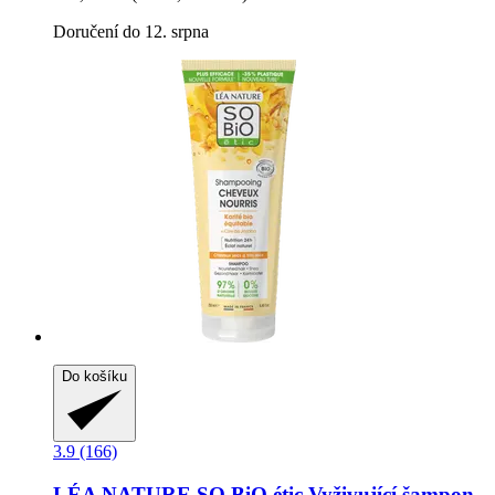
Doručení do 12. srpna
Do košíku
3.9 (166)
LÉA NATURE SO BiO étic
Vyživující šampon