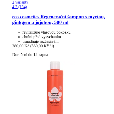
2 varianty
4.2 (134)
eco cosmetics
Regenerační šampon s myrtou,
ginkgem a jojobou, 500 ml
revitalizuje vlasovou pokožku
chrání před vysycháním
usnadňuje rozčesávání
280,00 Kč
(560,00 Kč / l)
Doručení do 12. srpna