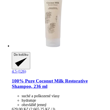
Do košíku
4.5 (126)
100% Pure
Coconut Milk Restorative
Shampoo, 236 ml
suché a poškozené vlasy
hydratuje
obzvláště jemný
629,00 Kč
(2 665,25 Kč / l)