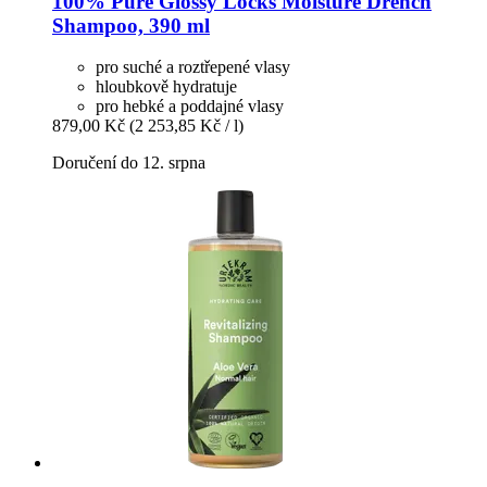
100% Pure
Glossy Locks Moisture Drench
Shampoo, 390 ml
pro suché a roztřepené vlasy
hloubkově hydratuje
pro hebké a poddajné vlasy
879,00 Kč
(2 253,85 Kč / l)
Doručení do 12. srpna