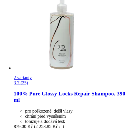
2 varianty
3.7 (25)
100% Pure
Glossy Locks Repair Shampoo, 390
ml
pro poškozené, delší vlasy
chrání před vysušením
tonizuje a dodává lesk
879,00 Kč
(2 253,85 Kč / l)