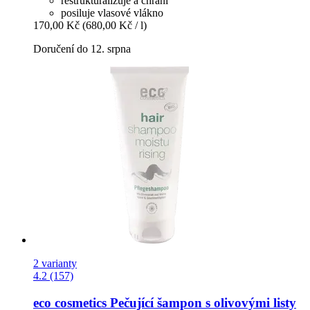
restrukturalizuje a chrání
posiluje vlasové vlákno
170,00 Kč
(680,00 Kč / l)
Doručení do 12. srpna
2 varianty
4.2 (157)
eco cosmetics
Pečující šampon s olivovými listy