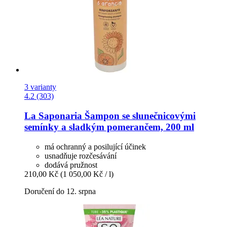
3 varianty
4.2 (303)
La Saponaria
Šampon se slunečnicovými
semínky a sladkým pomerančem, 200 ml
má ochranný a posilující účinek
usnadňuje rozčesávání
dodává pružnost
210,00 Kč
(1 050,00 Kč / l)
Doručení do 12. srpna