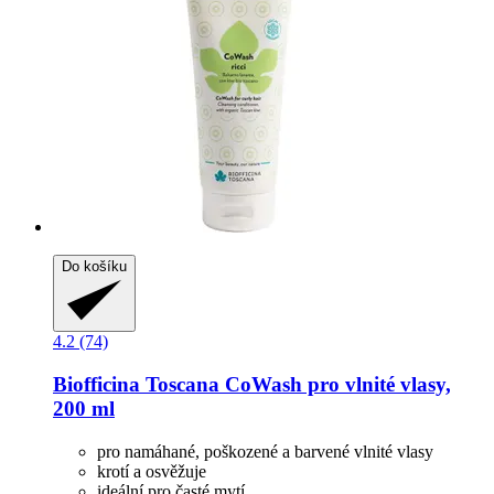
Do košíku
4.2 (74)
Biofficina Toscana
CoWash pro vlnité vlasy,
200 ml
pro namáhané, poškozené a barvené vlnité vlasy
krotí a osvěžuje
ideální pro časté mytí