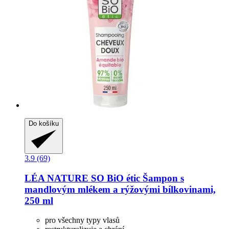
Do košíku
3.9 (69)
LÉA NATURE SO BiO étic
Šampon s
mandlovým mlékem a rýžovými bílkovinami,
250 ml
pro všechny typy vlasů