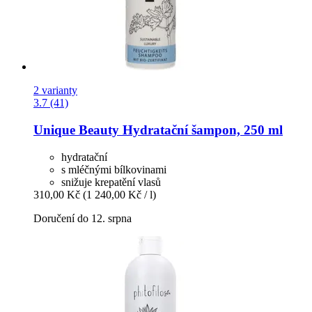
2 varianty
3.7 (41)
Unique Beauty
Hydratační šampon, 250 ml
hydratační
s mléčnými bílkovinami
snižuje krepatění vlasů
310,00 Kč
(1 240,00 Kč / l)
Doručení do 12. srpna