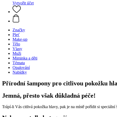
Vytvořit účet
Značky
Pleť
Make-up
Tělo
Vlasy
Muži
Miminka a děti
Témata
Opalování
Nabídky
Přírodní šampony pro citlivou pokožku hl
Jemná, přesto však důkladná péče!
Trápí-li Vás citlivá pokožka hlavy, pak je na místě pořídit si speciál