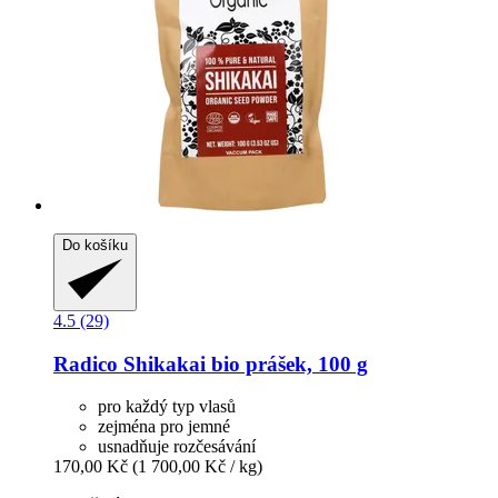
Do košíku
4.5 (29)
Radico
Shikakai bio prášek, 100 g
pro každý typ vlasů
zejména pro jemné
usnadňuje rozčesávání
170,00 Kč
(1 700,00 Kč / kg)