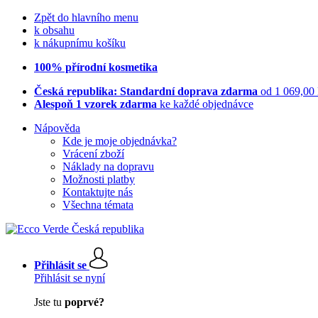
Zpět do hlavního menu
k obsahu
k nákupnímu košíku
100% přírodní kosmetika
Česká republika: Standardní doprava zdarma
od 1 069,00
Alespoň 1 vzorek zdarma
ke každé objednávce
Nápověda
Kde je moje objednávka?
Vrácení zboží
Náklady na dopravu
Možnosti platby
Kontaktujte nás
Všechna témata
Přihlásit se
Přihlásit se nyní
Jste tu
poprvé?