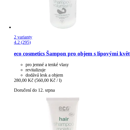
2 varianty
4.2 (295)
eco cosmetics
Šampon pro objem s lipovými květy
pro jemné a tenké vlasy
revitalizuje
dodává lesk a objem
280,00 Kč
(560,00 Kč / l)
Doručení do 12. srpna