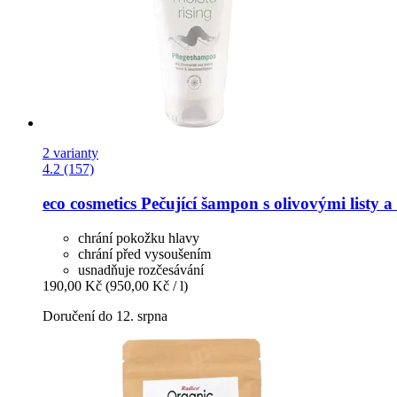
2 varianty
4.2 (157)
eco cosmetics
Pečující šampon s olivovými listy a
chrání pokožku hlavy
chrání před vysoušením
usnadňuje rozčesávání
190,00 Kč
(950,00 Kč / l)
Doručení do 12. srpna