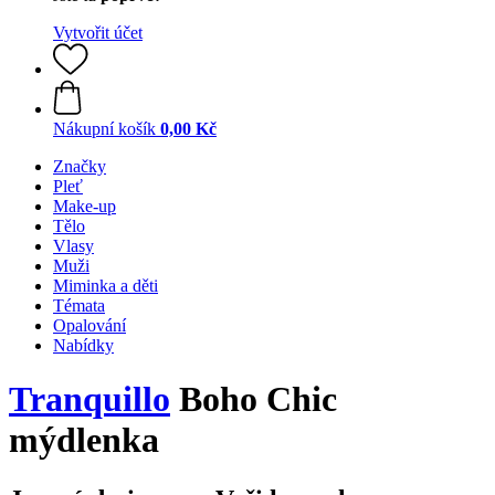
Vytvořit účet
Nákupní košík
0,00 Kč
Značky
Pleť
Make-up
Tělo
Vlasy
Muži
Miminka a děti
Témata
Opalování
Nabídky
Tranquillo
Boho Chic
mýdlenka