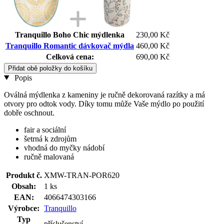
Tranquillo Boho Chic mýdlenka
230,00 Kč
Tranquillo Romantic dávkovač mýdla
460,00 Kč
Celková cena:
690,00 Kč
Přidat obě položky do košíku
Popis
Oválná mýdlenka z kameniny je ručně dekorovaná razítky a má
otvory pro odtok vody. Díky tomu může Vaše mýdlo po použití
dobře oschnout.
fair a sociální
šetrná k zdrojům
vhodná do myčky nádobí
ručně malovaná
Produkt č.
XMW-TRAN-POR620
Obsah:
1 ks
EAN:
4066474303166
Výrobce:
Tranquillo
Typ
příslušenství