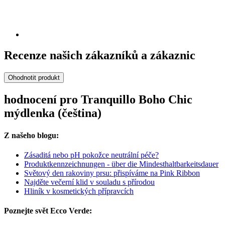
Recenze našich zákazníků a zákaznic
Ohodnotit produkt
hodnocení pro Tranquillo Boho Chic
mýdlenka (čeština)
Z našeho blogu:
Zásaditá nebo pH pokožce neutrální péče?
Produktkennzeichnungen - über die Mindesthaltbarkeitsdauer
Světový den rakoviny prsu: přispíváme na Pink Ribbon
Najděte večerní klid v souladu s přírodou
Hliník v kosmetických přípravcích
Poznejte svět Ecco Verde: