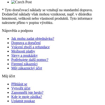
* Tyto doručovací náklady se vztahují na standardní dopravu.
Dodatečné náklady však mohou vzniknout, např. v důsledku
hmotnosti, velikosti nebo vlastností produktů. Tyto informace
naleznete přímo v popisu výrobku.
Nápověda a podpora
Jak mohu zadat objednávku?
Doprava a doručení
Vrácení zboží a refundace
Možnosti platby
Slevy a poukázky
Potřebujete další pomoc?
Firemní zákazníci
Můj zákaznický účet
Můj účet
Přihlásit se
Vytvořit účet
Zapomněli jste heslo?
Kde je moje zásilka?
Uplatnit poukaz