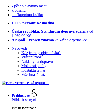
Zpět do hlavního menu
k obsahu
k nákupnímu košíku
100% přírodní kosmetika
Česká republika: Standardní doprava zdarma
od
1 069,00 Kč
Alespoň 1 vzorek zdarma
ke každé objednávce
Nápověda
Kde je moje objednávka?
Vrácení zboží
Náklady na dopravu
Možnosti platby
Kontaktujte nás
Všechna témata
Přihlásit se
Přihlásit se nyní
Jste tu
poprvé?