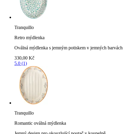
Tranquillo
Retro mýdlenka
Oválná mýdlenka s jemným potiskem v jemných barvách
330,00 Kč
5.0 (1)
Tranquillo
Romantic oválná mýdlenka
Jemný design pro okouzlující poutač v koupelně