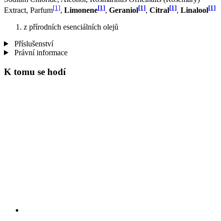
[1]
[1]
[1]
[1]
[1]
Extract, Parfum
,
Limonene
,
Geraniol
,
Citral
,
Linalool
z přírodních esenciálních olejů
Příslušenství
Právní informace
K tomu se hodí