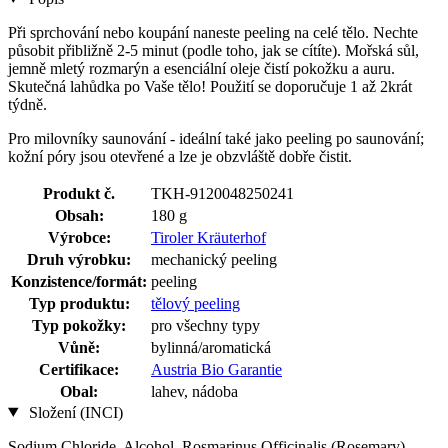
Při sprchování nebo koupání naneste peeling na celé tělo. Nechte
působit přibližně 2-5 minut (podle toho, jak se cítíte). Mořská sůl,
jemně mletý rozmarýn a esenciální oleje čistí pokožku a auru.
Skutečná lahůdka po Vaše tělo! Použití se doporučuje 1 až 2krát
týdně.
Pro milovníky saunování - ideální také jako peeling po saunování;
kožní póry jsou otevřené a lze je obzvláště dobře čistit.
Produkt č.
TKH-9120048250241
Obsah:
180 g
Výrobce:
Tiroler Kräuterhof
Druh výrobku:
mechanický peeling
Konzistence/formát:
peeling
Typ produktu:
tělový peeling
Typ pokožky:
pro všechny typy
Vůně:
bylinná/aromatická
Certifikace:
Austria Bio Garantie
Obal:
lahev, nádoba
Složení (INCI)
Sodium Chloride, Alcohol, Rosmarinus Officinalis (Rosemary)