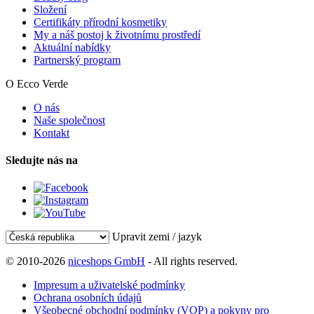
Složení
Certifikáty přírodní kosmetiky
My a náš postoj k životnímu prostředí
Aktuální nabídky
Partnerský program
O Ecco Verde
O nás
Naše společnost
Kontakt
Sledujte nás na
Upravit zemi / jazyk
© 2010-2026
niceshops GmbH
- All rights reserved.
Impresum a uživatelské podmínky
Ochrana osobních údajů
Všeobecné obchodní podmínky (VOP) a pokyny pro