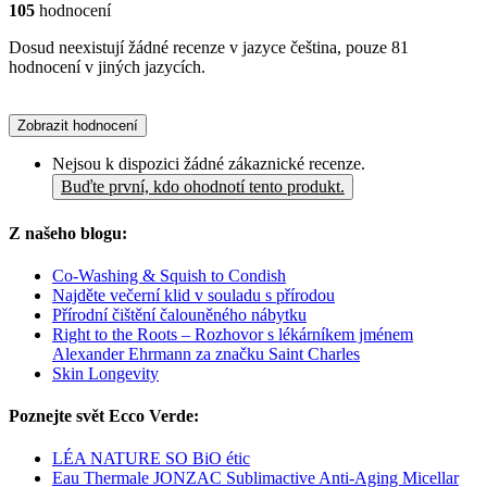
105
hodnocení
Dosud neexistují žádné recenze v jazyce čeština, pouze 81
hodnocení v jiných jazycích.
Zobrazit hodnocení
Nejsou k dispozici žádné zákaznické recenze.
Buďte první, kdo ohodnotí tento produkt.
Z našeho blogu:
Co-Washing & Squish to Condish
Najděte večerní klid v souladu s přírodou
Přírodní čištění čalouněného nábytku
Right to the Roots – Rozhovor s lékárníkem jménem
Alexander Ehrmann za značku Saint Charles
Skin Longevity
Poznejte svět Ecco Verde:
LÉA NATURE SO BiO étic
Eau Thermale JONZAC Sublimactive Anti-Aging Micellar