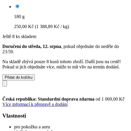
180 g
250,00 Kč
(1 388,89 Kč / kg)
Ještě 8 ks skladem
Doručení do středa, 12. srpna
, pokud objednáte do
neděle do
23:59
.
Na skladě zbývá pouze 8 kusů tohoto zboží. Další jsou na cestě!
Pokud si jich objednáte více, může to mít vliv na termín dodání.
Přidat do košíku
Česká republika: Standardní doprava zdarma
od 1 069,00 Kč
Více informací k přepravě a dodání
Vlastnosti
pro pokožku a auru