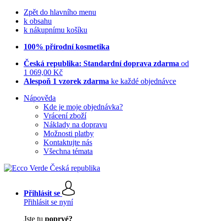
Zpět do hlavního menu
k obsahu
k nákupnímu košíku
100% přírodní kosmetika
Česká republika: Standardní doprava zdarma
od
1 069,00 Kč
Alespoň 1 vzorek zdarma
ke každé objednávce
Nápověda
Kde je moje objednávka?
Vrácení zboží
Náklady na dopravu
Možnosti platby
Kontaktujte nás
Všechna témata
Přihlásit se
Přihlásit se nyní
Jste tu
poprvé?