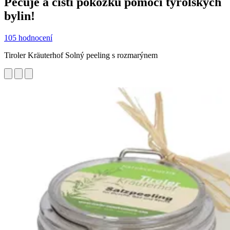
Pečuje a čistí pokožku pomocí tyrolských
bylin!
105 hodnocení
Tiroler Kräuterhof Solný peeling s rozmarýnem