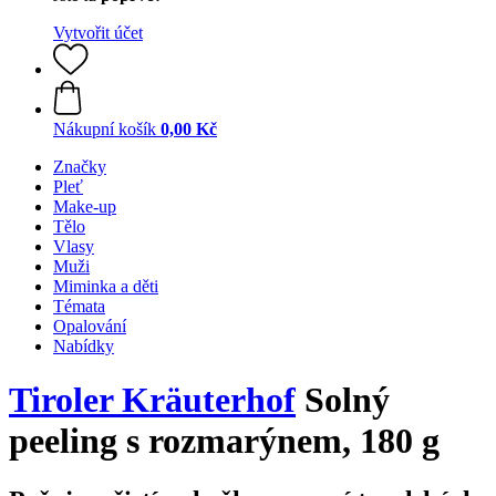
Vytvořit účet
Nákupní košík
0,00 Kč
Značky
Pleť
Make-up
Tělo
Vlasy
Muži
Miminka a děti
Témata
Opalování
Nabídky
Tiroler Kräuterhof
Solný
peeling s rozmarýnem, 180 g