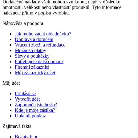
Dodatečné náklady však mohou vzniknout, např. v důsledku
hmotnosti, velikosti nebo vlastností produktů. Tyto informace
naleznete přímo v popisu výrobku.
Nápověda a podpora
Jak mohu zadat objednávku?
Doprava a doručení
Vrácení zboží a refundace
Možnosti platby
Slevy a poukázky
Potřebujete další pomoc?
Firemní zákazníci
Můj zákaznický účet
Můj účet
Přihlásit se
Vytvořit účet
Zapomněli jste heslo?
Kde je moje zásilka?
Uplatnit poukaz
Zajímavá fakta
Beauty blog