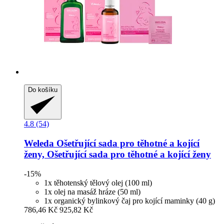
Do košíku
4.8 (54)
Weleda
Ošetřující sada pro těhotné a kojící
ženy, Ošetřující sada pro těhotné a kojící ženy
-15%
1x těhotenský tělový olej (100 ml)
1x olej na masáž hráze (50 ml)
1x organický bylinkový čaj pro kojící maminky (40 g)
786,46 Kč
925,82 Kč