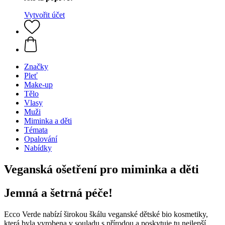
Vytvořit účet
Značky
Pleť
Make-up
Tělo
Vlasy
Muži
Miminka a děti
Témata
Opalování
Nabídky
Veganská ošetření pro miminka a děti
Jemná a šetrná péče!
Ecco Verde nabízí širokou škálu veganské dětské bio kosmetiky,
která byla vyrobena v souladu s přírodou a poskytuje tu nejlepší