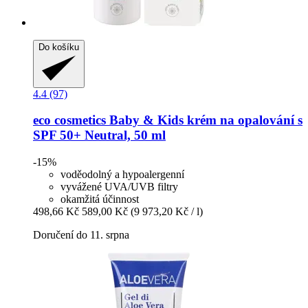
Do košíku
4.4 (97)
eco cosmetics
Baby & Kids krém na opalování s
SPF 50+ Neutral, 50 ml
-15%
voděodolný a hypoalergenní
vyvážené UVA/UVB filtry
okamžitá účinnost
498,66 Kč
589,00 Kč
(9 973,20 Kč / l)
Doručení do 11. srpna