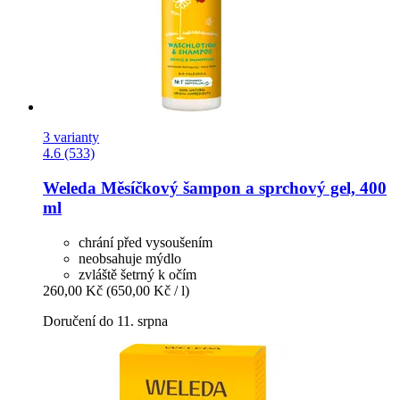
3 varianty
4.6 (533)
Weleda
Měsíčkový šampon a sprchový gel, 400
ml
chrání před vysoušením
neobsahuje mýdlo
zvláště šetrný k očím
260,00 Kč
(650,00 Kč / l)
Doručení do 11. srpna