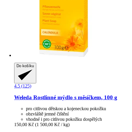
Do košíku
4.5 (125)
Weleda
Rostlinné mýdlo s měsíčkem, 100 g
pro citlivou dětskou a kojeneckou pokožku
obzvláště jemné čištění
vhodné i pro citlivou pokožku dospělých
150,00 Kč
(1 500,00 Kč / kg)