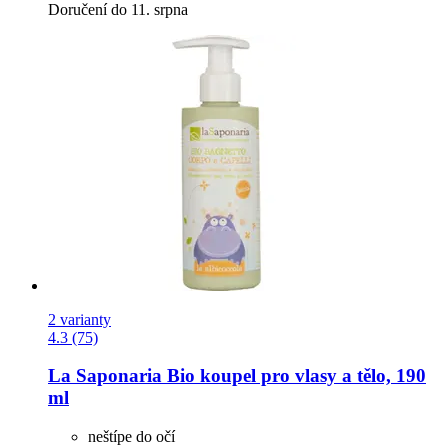
Doručení do 11. srpna
2 varianty
4.3 (75)
La Saponaria
Bio koupel pro vlasy a tělo, 190
ml
neštípe do očí