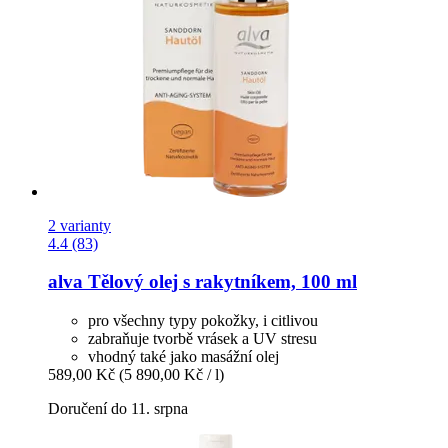
2 varianty
4.4 (83)
alva
Tělový olej s rakytníkem, 100 ml
pro všechny typy pokožky, i citlivou
zabraňuje tvorbě vrásek a UV stresu
vhodný také jako masážní olej
589,00 Kč
(5 890,00 Kč / l)
Doručení do 11. srpna