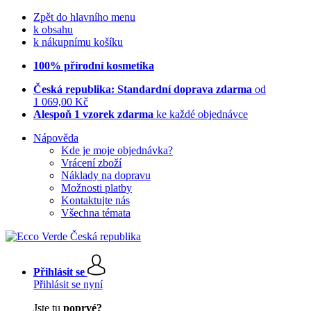
Zpět do hlavního menu
k obsahu
k nákupnímu košíku
100% přírodní kosmetika
Česká republika: Standardní doprava zdarma
od
1 069,00 Kč
Alespoň 1 vzorek zdarma
ke každé objednávce
Nápověda
Kde je moje objednávka?
Vrácení zboží
Náklady na dopravu
Možnosti platby
Kontaktujte nás
Všechna témata
Přihlásit se
Přihlásit se nyní
Jste tu
poprvé?