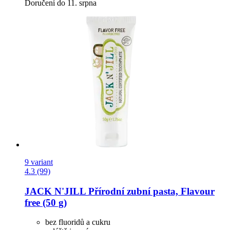
Doručení do 11. srpna
9 variant
4.3 (99)
JACK N'JILL
Přírodní zubní pasta, Flavour
free (50 g)
bez fluoridů a cukru