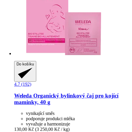
Do košíku
4.7 (192)
Weleda
Organický bylinkový čaj pro kojící
maminky, 40 g
vynikající směs
podporuje produkci mléka
vyvažuje a harmonizuje
130,00 Kč
(3 250,00 Kč / kg)