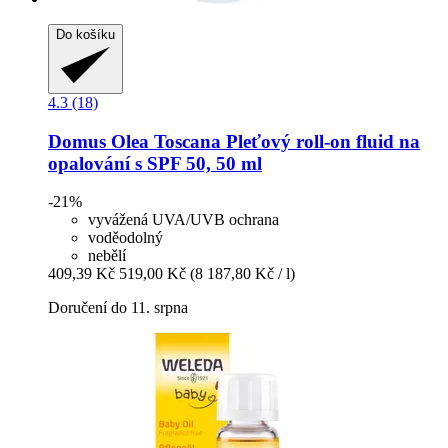
Do košíku
4.3 (18)
Domus Olea Toscana
Pleťový roll-​on fluid na
opalování s SPF 50, 50 ml
-21%
vyvážená UVA/UVB ochrana
voděodolný
nebělí
409,39 Kč
519,00 Kč
(8 187,80 Kč / l)
Doručení do 11. srpna