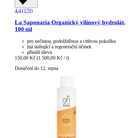
4.4 (179)
La Saponaria
Organický vilínový hydrolát,
100 ml
pro nečistou, podrážděnou a citlivou pokožku
má stahující a regenerační účinek
přináší úlevu
150,00 Kč
(1 500,00 Kč / l)
Doručení do 12. srpna