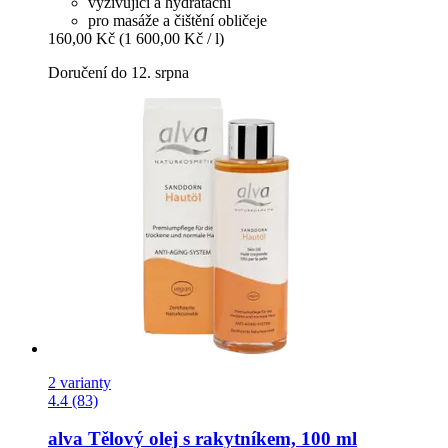
vyživující a hydratační
pro masáže a čištění obličeje
160,00 Kč
(1 600,00 Kč / l)
Doručení do 12. srpna
2 varianty
4.4 (83)
alva
Tělový olej s rakytníkem, 100 ml