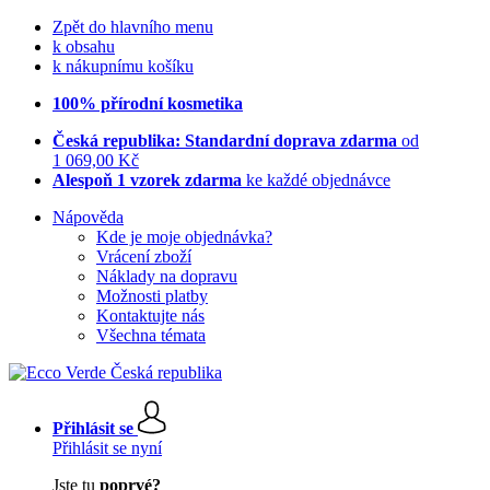
Zpět do hlavního menu
k obsahu
k nákupnímu košíku
100% přírodní kosmetika
Česká republika: Standardní doprava zdarma
od
1 069,00 Kč
Alespoň 1 vzorek zdarma
ke každé objednávce
Nápověda
Kde je moje objednávka?
Vrácení zboží
Náklady na dopravu
Možnosti platby
Kontaktujte nás
Všechna témata
Přihlásit se
Přihlásit se nyní
Jste tu
poprvé?