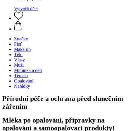
Vytvořit účet
Značky
Pleť
Make-up
Tělo
Vlasy
Muži
Miminka a děti
Témata
Opalování
Nabídky
Přírodní péče a ochrana před slunečním
zářením
Mléka po opalování, přípravky na
opalování a samoopalovací produkty!