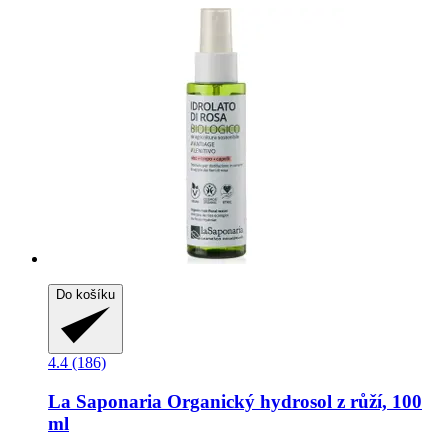
Do košíku
4.4 (186)
La Saponaria
Organický hydrosol z růží, 100
ml