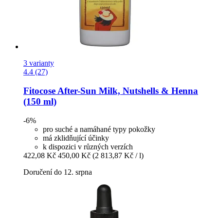
3 varianty
4.4 (27)
Fitocose
After-​Sun Milk, Nutshells & Henna
(150 ml)
-6%
pro suché a namáhané typy pokožky
má zklidňující účinky
k dispozici v různých verzích
422,08 Kč
450,00 Kč
(2 813,87 Kč / l)
Doručení do 12. srpna