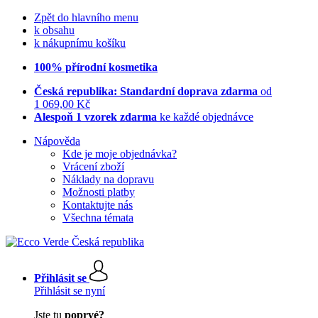
Zpět do hlavního menu
k obsahu
k nákupnímu košíku
100% přírodní kosmetika
Česká republika: Standardní doprava zdarma
od
1 069,00 Kč
Alespoň 1 vzorek zdarma
ke každé objednávce
Nápověda
Kde je moje objednávka?
Vrácení zboží
Náklady na dopravu
Možnosti platby
Kontaktujte nás
Všechna témata
Přihlásit se
Přihlásit se nyní
Jste tu
poprvé?