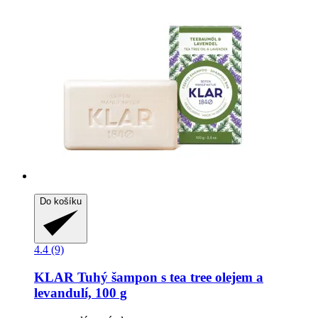
Do košíku
4.4 (9)
KLAR
Tuhý šampon s tea tree olejem a
levandulí, 100 g