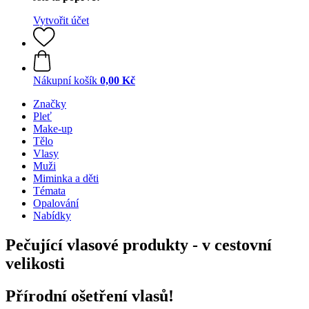
Vytvořit účet
Nákupní košík
0,00 Kč
Značky
Pleť
Make-up
Tělo
Vlasy
Muži
Miminka a děti
Témata
Opalování
Nabídky
Pečující vlasové produkty - v cestovní
velikosti
Přírodní ošetření vlasů!