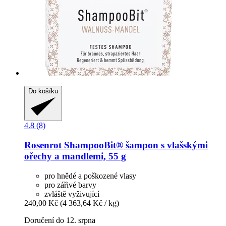
Do košíku
4.8 (8)
Rosenrot
ShampooBit® šampon s vlašskými
ořechy a mandlemi, 55 g
pro hnědé a poškozené vlasy
pro zářivé barvy
zvláště vyživující
240,00 Kč
(4 363,64 Kč / kg)
Doručení do 12. srpna