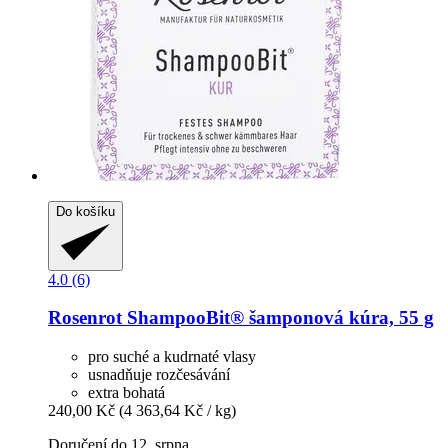
Do košíku
4.0 (6)
Rosenrot
ShampooBit® šamponová kúra, 55 g
pro suché a kudrnaté vlasy
usnadňuje rozčesávání
extra bohatá
240,00 Kč
(4 363,64 Kč / kg)
Doručení do 12. srpna