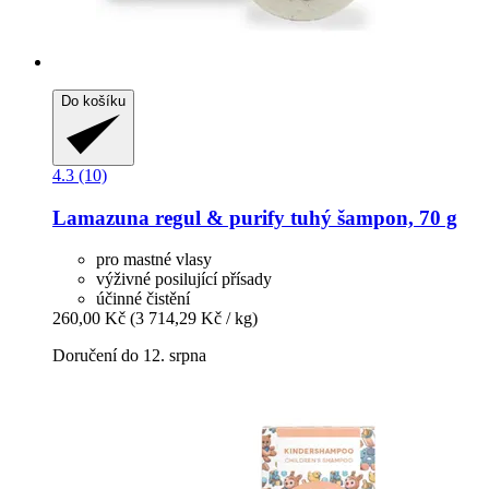
Do košíku
4.3 (10)
Lamazuna
regul & purify tuhý šampon, 70 g
pro mastné vlasy
výživné posilující přísady
účinné čistění
260,00 Kč
(3 714,29 Kč / kg)
Doručení do 12. srpna