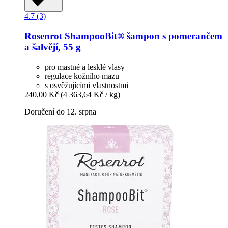
4.7 (3)
Rosenrot
ShampooBit® šampon s pomerančem
a šalvějí, 55 g
pro mastné a lesklé vlasy
regulace kožního mazu
s osvěžujícími vlastnostmi
240,00 Kč
(4 363,64 Kč / kg)
Doručení do 12. srpna