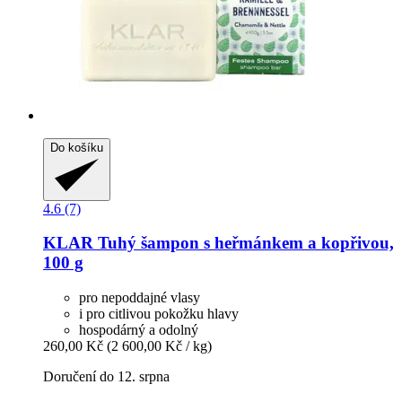
Do košíku
4.6 (7)
KLAR
Tuhý šampon s heřmánkem a kopřivou,
100 g
pro nepoddajné vlasy
i pro citlivou pokožku hlavy
hospodárný a odolný
260,00 Kč
(2 600,00 Kč / kg)
Doručení do 12. srpna