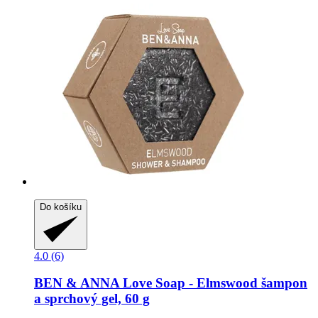
Do košíku
4.0 (6)
BEN & ANNA
Love Soap -​ Elmswood šampon
a sprchový gel, 60 g