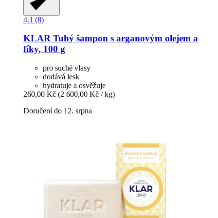
4.1 (8)
KLAR
Tuhý šampon s arganovým olejem a
fíky, 100 g
pro suché vlasy
dodává lesk
hydratuje a osvěžuje
260,00 Kč
(2 600,00 Kč / kg)
Doručení do 12. srpna