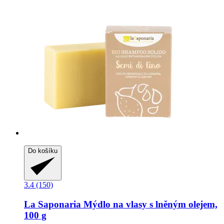
Do košíku
3.4 (150)
La Saponaria
Mýdlo na vlasy s lněným olejem,
100 g