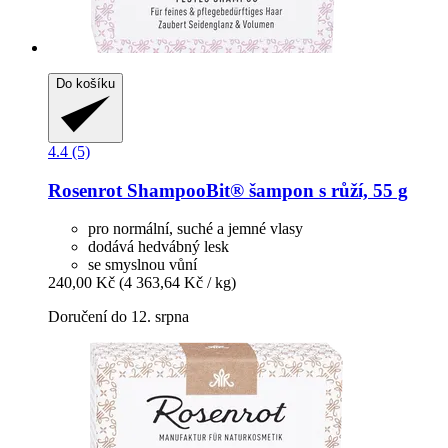
Do košíku
4.4 (5)
Rosenrot
ShampooBit® šampon s růží, 55 g
pro normální, suché a jemné vlasy
dodává hedvábný lesk
se smyslnou vůní
240,00 Kč
(4 363,64 Kč / kg)
Doručení do 12. srpna