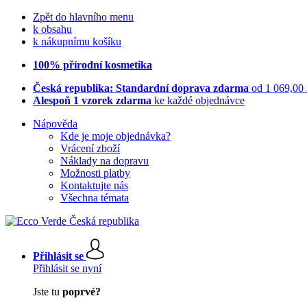
Zpět do hlavního menu
k obsahu
k nákupnímu košíku
100% přírodní kosmetika
Česká republika: Standardní doprava zdarma
od 1 069,00
Alespoň 1 vzorek zdarma
ke každé objednávce
Nápověda
Kde je moje objednávka?
Vrácení zboží
Náklady na dopravu
Možnosti platby
Kontaktujte nás
Všechna témata
Přihlásit se
Přihlásit se nyní
Jste tu
poprvé?