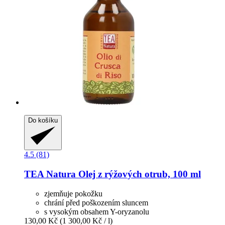
Do košíku
4.5 (81)
TEA Natura
Olej z rýžových otrub, 100 ml
zjemňuje pokožku
chrání před poškozením sluncem
s vysokým obsahem Y-oryzanolu
130,00 Kč
(1 300,00 Kč / l)