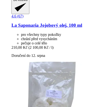
4.6 (67)
La Saponaria
Jojobový olej, 100 ml
pro všechny typy pokožky
chrání před vysycháním
pečuje o celé tělo
210,00 Kč
(2 100,00 Kč / l)
Doručení do 12. srpna