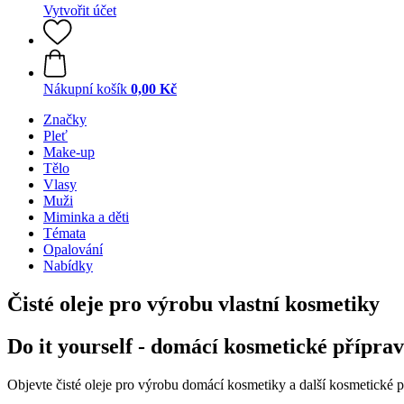
Vytvořit účet
Nákupní košík
0,00 Kč
Značky
Pleť
Make-up
Tělo
Vlasy
Muži
Miminka a děti
Témata
Opalování
Nabídky
Čisté oleje pro výrobu vlastní kosmetiky
Do it yourself - domácí kosmetické přípra
Objevte čisté oleje pro výrobu domácí kosmetiky a další kosmetické p