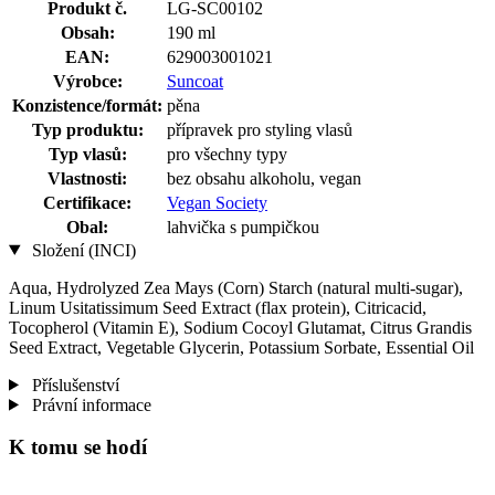
Produkt č.
LG-SC00102
Obsah:
190 ml
EAN:
629003001021
Výrobce:
Suncoat
Konzistence/formát:
pěna
Typ produktu:
přípravek pro styling vlasů
Typ vlasů:
pro všechny typy
Vlastnosti:
bez obsahu alkoholu, vegan
Certifikace:
Vegan Society
Obal:
lahvička s pumpičkou
Složení (INCI)
Aqua, Hydrolyzed Zea Mays (Corn) Starch (natural multi-sugar),
Linum Usitatissimum Seed Extract (flax protein), Citricacid,
Tocopherol (Vitamin E), Sodium Cocoyl Glutamat, Citrus Grandis
Seed Extract, Vegetable Glycerin, Potassium Sorbate, Essential Oil
Příslušenství
Právní informace
K tomu se hodí