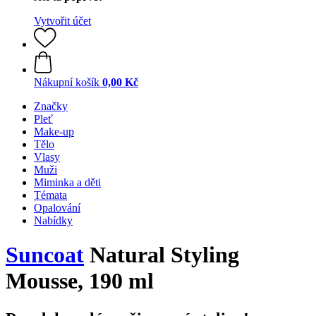
Vytvořit účet
Nákupní košík
0,00 Kč
Značky
Pleť
Make-up
Tělo
Vlasy
Muži
Miminka a děti
Témata
Opalování
Nabídky
Suncoat
Natural Styling
Mousse, 190 ml