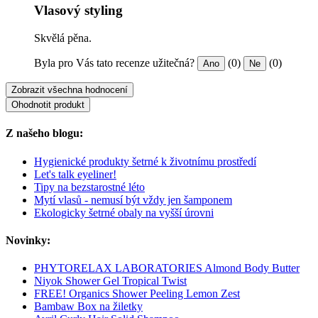
Vlasový styling
Skvělá pěna.
Byla pro Vás tato recenze užitečná?
(0)
(0)
Ano
Ne
Zobrazit všechna hodnocení
Ohodnotit produkt
Z našeho blogu:
Hygienické produkty šetrné k životnímu prostředí
Let's talk eyeliner!
Tipy na bezstarostné léto
Mytí vlasů - nemusí být vždy jen šamponem
Ekologicky šetrné obaly na vyšší úrovni
Novinky:
PHYTORELAX LABORATORIES Almond Body Butter
Niyok Shower Gel Tropical Twist
FREE! Organics Shower Peeling Lemon Zest
Bambaw Box na žiletky