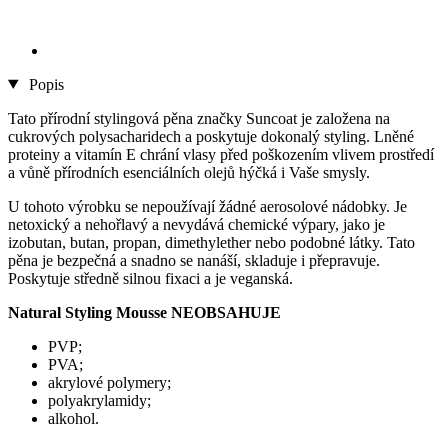
Popis
Tato přírodní stylingová pěna značky Suncoat je založena na
cukrových polysacharidech a poskytuje dokonalý styling. Lněné
proteiny a vitamín E chrání vlasy před poškozením vlivem prostředí
a vůně přírodních esenciálních olejů hýčká i Vaše smysly.
U tohoto výrobku se nepoužívají žádné aerosolové nádobky. Je
netoxický a nehořlavý a nevydává chemické výpary, jako je
izobutan, butan, propan, dimethylether nebo podobné látky. Tato
pěna je bezpečná a snadno se nanáší, skladuje i přepravuje.
Poskytuje středně silnou fixaci a je veganská.
Natural Styling Mousse NEOBSAHUJE
PVP;
PVA;
akrylové polymery;
polyakrylamidy;
alkohol.