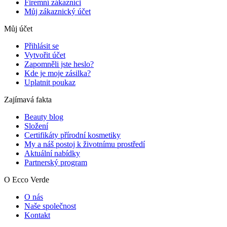
Firemní zákazníci
Můj zákaznický účet
Můj účet
Přihlásit se
Vytvořit účet
Zapomněli jste heslo?
Kde je moje zásilka?
Uplatnit poukaz
Zajímavá fakta
Beauty blog
Složení
Certifikáty přírodní kosmetiky
My a náš postoj k životnímu prostředí
Aktuální nabídky
Partnerský program
O Ecco Verde
O nás
Naše společnost
Kontakt