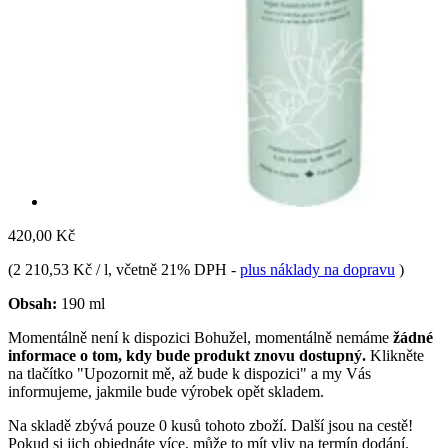
420,00 Kč
(
2 210,53 Kč / l
, včetně 21% DPH
-
plus náklady na dopravu
)
Obsah:
190 ml
Momentálně není k dispozici
Bohužel, momentálně nemáme
žádné
informace o tom, kdy bude produkt znovu dostupný.
Klikněte
na tlačítko "Upozornit mě, až bude k dispozici" a my Vás
informujeme, jakmile bude výrobek opět skladem.
Na skladě zbývá pouze 0 kusů tohoto zboží. Další jsou na cestě!
Pokud si jich objednáte více, může to mít vliv na termín dodání.