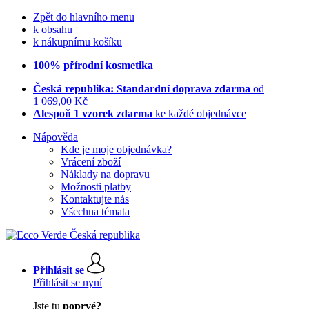
Zpět do hlavního menu
k obsahu
k nákupnímu košíku
100% přírodní kosmetika
Česká republika: Standardní doprava zdarma
od
1 069,00 Kč
Alespoň 1 vzorek zdarma
ke každé objednávce
Nápověda
Kde je moje objednávka?
Vrácení zboží
Náklady na dopravu
Možnosti platby
Kontaktujte nás
Všechna témata
Přihlásit se
Přihlásit se nyní
Jste tu
poprvé?