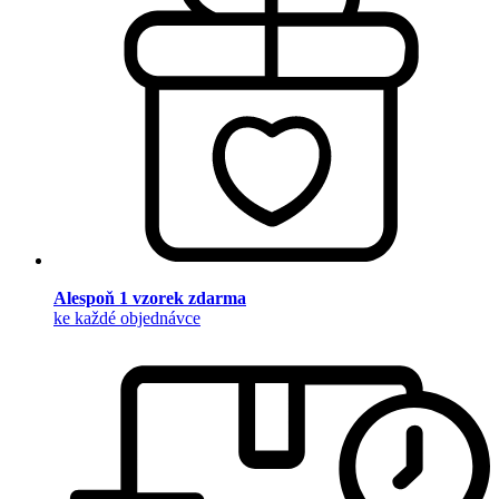
Alespoň 1 vzorek zdarma
ke každé objednávce