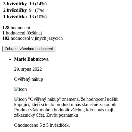
3 hvězdičky
19
(14%)
2 hvězdičky
9
(7%)
1 hvězdička
13
(10%)
128
hodnocení
1
hodnocení (čeština)
102
hodnocení v jiných jazycích
Zobrazit všechna hodnocení
Marie Babnicova
29. srpna 2022
Ověřený nákup
"Ověřený nákup" znamená, že hodnocení udělili
kupující, kteří si tento produkt u nás skutečně zakoupili.
Produkt však mohou hodnotit všichni, kdo u nás mají
zákaznický účet.
Zavřít poznámku
Ohodnoceno 5 z 5 hvězdiček.