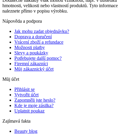
Dodatečné náklady však mohou vzniknout, např. v důsledku
hmotnosti, velikosti nebo vlastností produktů. Tyto informace
naleznete přímo v popisu výrobku.
Nápověda a podpora
Jak mohu zadat objednávku?
Doprava a doručení
Vrácení zboží a refundace
Možnosti platby
Slevy a poukázky
Potřebujete další pomoc?
Firemní zákazníci
Můj zákaznický účet
Můj účet
Přihlásit se
Vytvořit účet
Zapomněli jste heslo?
Kde je moje zásilka?
Uplatnit poukaz
Zajímavá fakta
Beauty blog