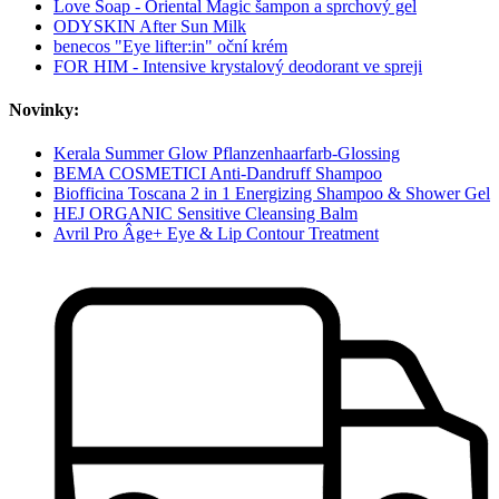
Love Soap - Oriental Magic šampon a sprchový gel
ODYSKIN After Sun Milk
benecos "Eye lifter:in" oční krém
FOR HIM - Intensive krystalový deodorant ve spreji
Novinky:
Kerala Summer Glow Pflanzenhaarfarb-Glossing
BEMA COSMETICI Anti-Dandruff Shampoo
Biofficina Toscana 2 in 1 Energizing Shampoo & Shower Gel
HEJ ORGANIC Sensitive Cleansing Balm
Avril Pro Âge+ Eye & Lip Contour Treatment