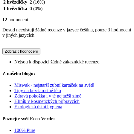
2 hvězdičky
2
(16%)
1 hvězdička
0
(0%)
12
hodnocení
Dosud neexistují žádné recenze v jazyce čeština, pouze 3 hodnocení
v jiných jazycích.
Zobrazit hodnocení
Nejsou k dispozici žádné zákaznické recenze.
Z našeho blogu:
Miswak - nejstarší zubní kartáček na světě
Tipy na bezstarostné léto
Zdravá pokožka i v té nejtužší zimě
Hliník v kosmetických přípravcích
Ekologická ústní hygiena
Poznejte svět Ecco Verde:
100% Pure