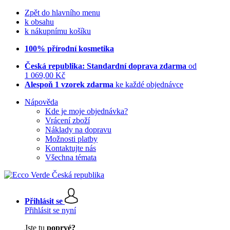
Zpět do hlavního menu
k obsahu
k nákupnímu košíku
100% přírodní kosmetika
Česká republika: Standardní doprava zdarma
od
1 069,00 Kč
Alespoň 1 vzorek zdarma
ke každé objednávce
Nápověda
Kde je moje objednávka?
Vrácení zboží
Náklady na dopravu
Možnosti platby
Kontaktujte nás
Všechna témata
Přihlásit se
Přihlásit se nyní
Jste tu
poprvé?