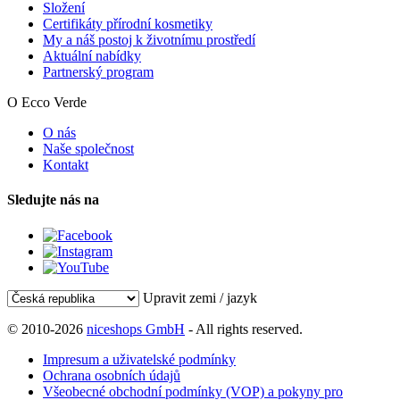
Složení
Certifikáty přírodní kosmetiky
My a náš postoj k životnímu prostředí
Aktuální nabídky
Partnerský program
O Ecco Verde
O nás
Naše společnost
Kontakt
Sledujte nás na
Upravit zemi / jazyk
© 2010-2026
niceshops GmbH
- All rights reserved.
Impresum a uživatelské podmínky
Ochrana osobních údajů
Všeobecné obchodní podmínky (VOP) a pokyny pro