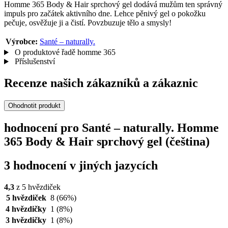
Homme 365 Body & Hair sprchový gel dodává mužům ten správný
impuls pro začátek aktivního dne. Lehce pěnivý gel o pokožku
pečuje, osvěžuje ji a čistí. Povzbuzuje tělo a smysly!
Výrobce:
Santé – naturally.
O produktové řadě homme 365
Příslušenství
Recenze našich zákazníků a zákaznic
Ohodnotit produkt
hodnocení pro Santé – naturally. Homme
365 Body & Hair sprchový gel (čeština)
3 hodnocení v jiných jazycích
4,3
z 5 hvězdiček
5 hvězdiček
8
(66%)
4 hvězdičky
1
(8%)
3 hvězdičky
1
(8%)