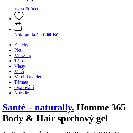
Vytvořit účet
Nákupní košík
0,00 Kč
Značky
Pleť
Make-up
Tělo
Vlasy
Muži
Miminka a děti
Témata
Opalování
Nabídky
Santé – naturally.
Homme 365
Body & Hair sprchový gel