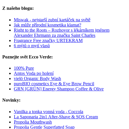
Z našeho blogu:
Miswak - nejstarší zubní kartáček na světě
Jak může přírodní kosmetika klamat?
Right to the Roots – Rozhovor s lékárníkem jménem
Alexander Ehrmann za značku Saint Charles
Fragrance Free značky URTEKRAM
6 mýtů o mytí vlasů
Poznejte svět Ecco Verde:
100% Pure
Antos Voda po holení
vielö Organic Body Wash
puroBIO cosmetics Eye & Eye Brow Pencil
GRN [GRÜN] Energy Shampoo Coffee & Olive
Novinky:
Vanilka a tonka vonná voda - Coccola
La Saponaria 2in1 After-Shave & SOS Cream
Propolia Mouthwash
Propolia Gentle Superfatted Soap