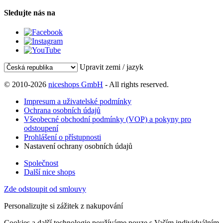
Sledujte nás na
Upravit zemi / jazyk
© 2010-2026
niceshops GmbH
- All rights reserved.
Impresum a uživatelské podmínky
Ochrana osobních údajů
Všeobecné obchodní podmínky (VOP) a pokyny pro
odstoupení
Prohlášení o přístupnosti
Nastavení ochrany osobních údajů
Společnost
Další nice shops
Zde odstoupit od smlouvy
Personalizujte si zážitek z nakupování
Cookies a další technologie používáme pouze s Vaším individuálním