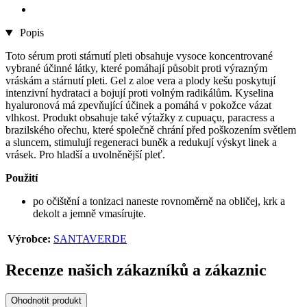
Popis
Toto sérum proti stárnutí pleti obsahuje vysoce koncentrované
vybrané účinné látky, které pomáhají působit proti výrazným
vráskám a stárnutí pleti. Gel z aloe vera a plody kešu poskytují
intenzivní hydrataci a bojují proti volným radikálům. Kyselina
hyaluronová má zpevňující účinek a pomáhá v pokožce vázat
vlhkost. Produkt obsahuje také výtažky z cupuaçu, paracress a
brazilského ořechu, které společně chrání před poškozením světlem
a sluncem, stimulují regeneraci buněk a redukují výskyt linek a
vrásek. Pro hladší a uvolněnější pleť.
Použití
po očištění a tonizaci naneste rovnoměrně na obličej, krk a
dekolt a jemně vmasírujte.
Výrobce:
SANTAVERDE
Recenze našich zákazníků a zákaznic
Ohodnotit produkt