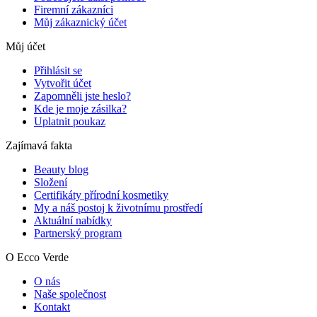
Firemní zákazníci
Můj zákaznický účet
Můj účet
Přihlásit se
Vytvořit účet
Zapomněli jste heslo?
Kde je moje zásilka?
Uplatnit poukaz
Zajímavá fakta
Beauty blog
Složení
Certifikáty přírodní kosmetiky
My a náš postoj k životnímu prostředí
Aktuální nabídky
Partnerský program
O Ecco Verde
O nás
Naše společnost
Kontakt