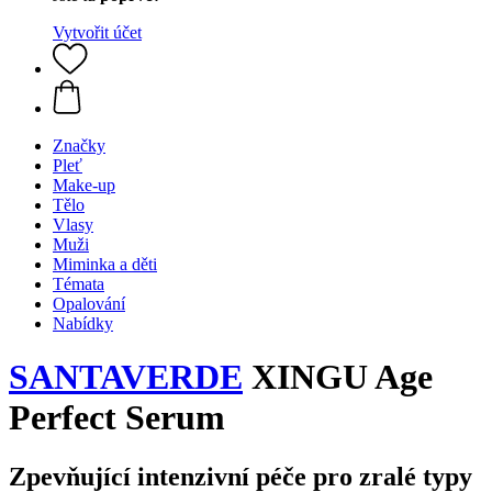
Vytvořit účet
Značky
Pleť
Make-up
Tělo
Vlasy
Muži
Miminka a děti
Témata
Opalování
Nabídky
SANTAVERDE
XINGU Age
Perfect Serum
Zpevňující intenzivní péče pro zralé typy