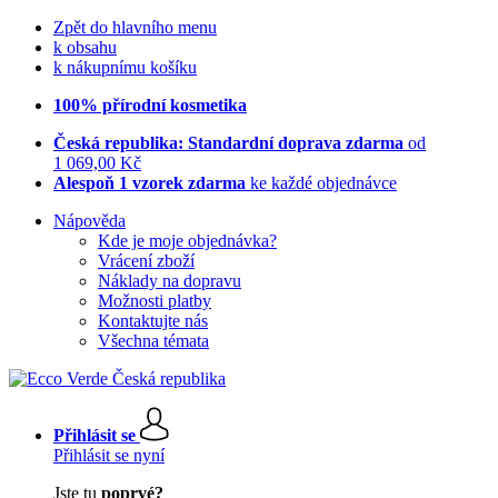
Zpět do hlavního menu
k obsahu
k nákupnímu košíku
100% přírodní kosmetika
Česká republika: Standardní doprava zdarma
od
1 069,00 Kč
Alespoň 1 vzorek zdarma
ke každé objednávce
Nápověda
Kde je moje objednávka?
Vrácení zboží
Náklady na dopravu
Možnosti platby
Kontaktujte nás
Všechna témata
Přihlásit se
Přihlásit se nyní
Jste tu
poprvé?