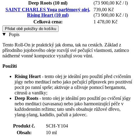
Deep Roots (10 ml)
(73 900,00 Kč / l)
SAINT CHARLES Yoga parfémový olej,
739,00 Kč
Rising Heart (10 ml)
(73 900,00 Kč / l)
Celková cena:
1 478,00 Kč
Přidat obě položky do košíku
Popis
Tento Roll-On je praktický jak doma, tak na cestách. Základ z
přírodního jojobového oleje rozvíjí své pečující vlastnosti, zatímco
nádherné vonné kompozice vyzařují svou vůni.
Použití
Rising Heart
- tento olej je ideální pro použití před cvičením
jógy nebo meditací nebo jako pečující přípravek pro pozitivní
pocit po ranní sprše; aktivuje a oživuje pomocí bergamotu,
citrusů a vanilky;
Deep Roots
- tento olej je ideální pro použití po cvičení jógy
nebo meditaci (savasana) nebo jako harmonizující péče v
každodenním režimu; tato směs obsahuje růžové dřevo,
ylang-ylang, kadidlo, pačuli a jalovec.
Produkt č.
SCH-Y104
Obsah:
10 ml