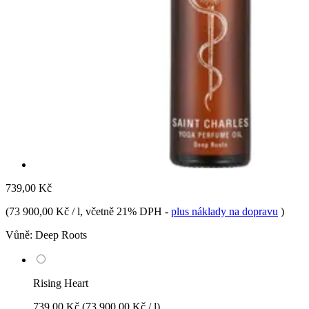
739,00 Kč
(
73 900,00 Kč / l
, včetně 21% DPH
-
plus náklady na dopravu
)
Vůně:
Deep Roots
Rising Heart
739,00 Kč
(73 900,00 Kč / l)