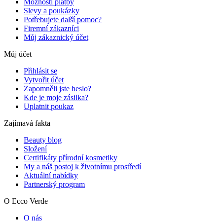
Možnosti platby
Slevy a poukázky
Potřebujete další pomoc?
Firemní zákazníci
Můj zákaznický účet
Můj účet
Přihlásit se
Vytvořit účet
Zapomněli jste heslo?
Kde je moje zásilka?
Uplatnit poukaz
Zajímavá fakta
Beauty blog
Složení
Certifikáty přírodní kosmetiky
My a náš postoj k životnímu prostředí
Aktuální nabídky
Partnerský program
O Ecco Verde
O nás