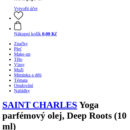
Vytvořit účet
Nákupní košík
0,00 Kč
Značky
Pleť
Make-up
Tělo
Vlasy
Muži
Miminka a děti
Témata
Opalování
Nabídky
SAINT CHARLES
Yoga
parfémový olej, Deep Roots (10
ml)