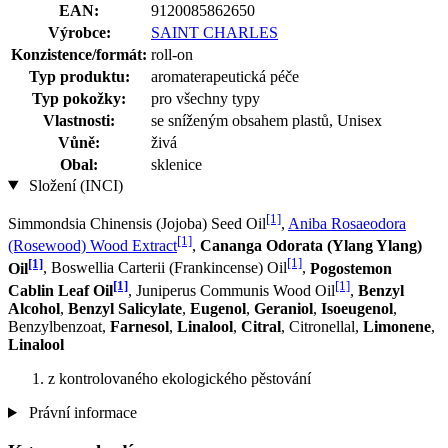
EAN:
9120085862650
Výrobce:
SAINT CHARLES
Konzistence/formát:
roll-on
Typ produktu:
aromaterapeutická péče
Typ pokožky:
pro všechny typy
Vlastnosti:
se sníženým obsahem plastů, Unisex
Vůně:
živá
Obal:
sklenice
Složení (INCI)
[1]
Simmondsia Chinensis (Jojoba) Seed Oil
,
Aniba Rosaeodora
[1]
(Rosewood) Wood Extract
,
Cananga Odorata (Ylang Ylang)
[1]
[1]
Oil
, Boswellia Carterii (Frankincense) Oil
,
Pogostemon
[1]
[1]
Cablin Leaf Oil
, Juniperus Communis Wood Oil
,
Benzyl
Alcohol
,
Benzyl Salicylate
,
Eugenol
,
Geraniol
,
Isoeugenol
,
Benzylbenzoat,
Farnesol
,
Linalool
,
Citral
, Citronellal,
Limonene
,
Linalool
z kontrolovaného ekologického pěstování
Právní informace