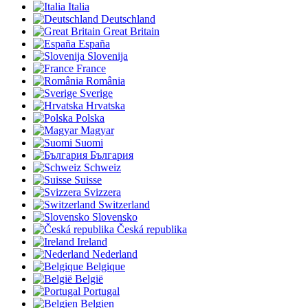
Italia
Deutschland
Great Britain
España
Slovenija
France
România
Sverige
Hrvatska
Polska
Magyar
Suomi
България
Schweiz
Suisse
Svizzera
Switzerland
Slovensko
Česká republika
Ireland
Nederland
Belgique
België
Portugal
Belgien