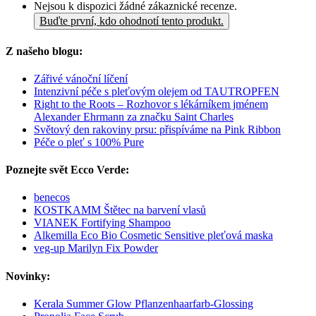
Nejsou k dispozici žádné zákaznické recenze.
Buďte první, kdo ohodnotí tento produkt.
Z našeho blogu:
Zářivé vánoční líčení
Intenzivní péče s pleťovým olejem od TAUTROPFEN
Right to the Roots – Rozhovor s lékárníkem jménem
Alexander Ehrmann za značku Saint Charles
Světový den rakoviny prsu: přispíváme na Pink Ribbon
Péče o pleť s 100% Pure
Poznejte svět Ecco Verde:
benecos
KOSTKAMM Štětec na barvení vlasů
VIANEK Fortifying Shampoo
Alkemilla Eco Bio Cosmetic Sensitive pleťová maska
veg-up Marilyn Fix Powder
Novinky:
Kerala Summer Glow Pflanzenhaarfarb-Glossing