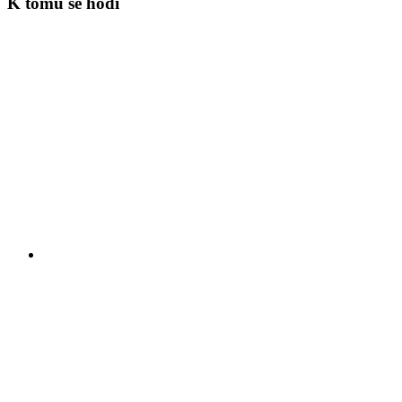
K tomu se hodí