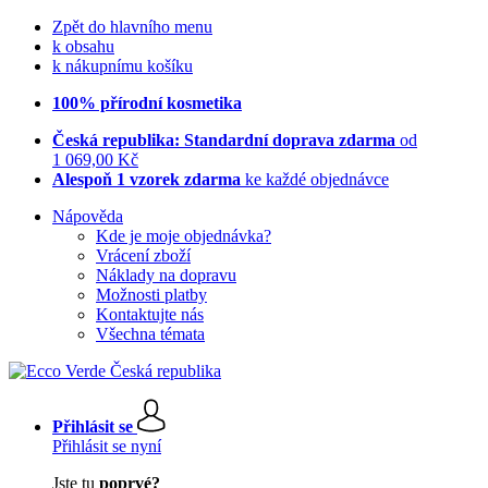
Zpět do hlavního menu
k obsahu
k nákupnímu košíku
100% přírodní kosmetika
Česká republika: Standardní doprava zdarma
od
1 069,00 Kč
Alespoň 1 vzorek zdarma
ke každé objednávce
Nápověda
Kde je moje objednávka?
Vrácení zboží
Náklady na dopravu
Možnosti platby
Kontaktujte nás
Všechna témata
Přihlásit se
Přihlásit se nyní
Jste tu
poprvé?