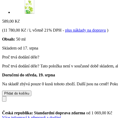
589,00 Kč
(
11 780,00 Kč / l
, včetně 21% DPH
-
plus náklady na dopravu
)
Obsah:
50 ml
Skladem od 17. srpna
Proč trvá dodání déle?
Proč trvá dodání déle?
Tato položka není v současné době skladem, al
Doručení do středa, 19. srpna
Na skladě zbývá pouze 0 kusů tohoto zboží. Další jsou na cestě! Pokud
Přidat do košíku
Česká republika: Standardní doprava zdarma
od 1 069,00 Kč
Více informací k přepravě a dodání