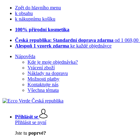
Zpět do hlavního menu
k obsahu
k nákupnímu košíku
100% přírodní kosmetika
Česká republika: Standardní doprava zdarma
od 1 069,00
Alespoň 1 vzorek zdarma
ke každé objednávce
Nápověda
Kde je moje objednávka?
Vrácení zboží
Náklady na dopravu
Možnosti platby
Kontaktujte nás
Všechna témata
Přihlásit se
Přihlásit se nyní
Jste tu
poprvé?