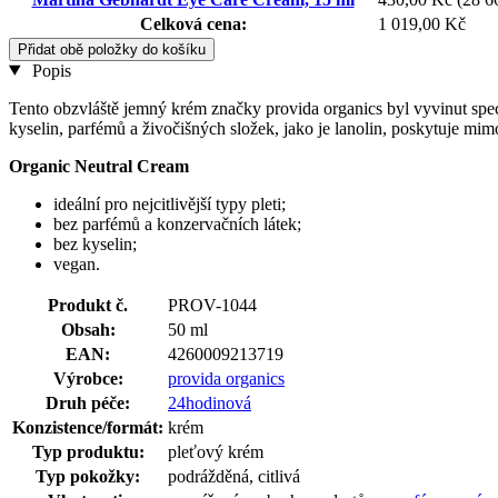
Celková cena:
1 019,00 Kč
Přidat obě položky do košíku
Popis
Tento obzvláště jemný krém značky provida organics byl vyvinut speciá
kyselin, parfémů a živočišných složek, jako je lanolin, poskytuje mi
Organic Neutral Cream
ideální pro nejcitlivější typy pleti;
bez parfémů a konzervačních látek;
bez kyselin;
vegan.
Produkt č.
PROV-1044
Obsah:
50 ml
EAN:
4260009213719
Výrobce:
provida organics
Druh péče:
24hodinová
Konzistence/formát:
krém
Typ produktu:
pleťový krém
Typ pokožky:
podrážděná, citlivá