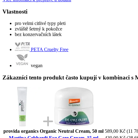
Vlastnosti
pro velmi citlivé typy pleti
zvláště šetrný k pokožce
bez konzervačních látek
PETA Cruelty Free
vegan
Zákazníci tento produkt často kupují v kombinaci s
provida organics Organic Neutral Cream, 50 ml
589,00 Kč
(11 7
Martina Gebhardt Eye Care Cream, 15 ml
430,00 Kč
(28 6