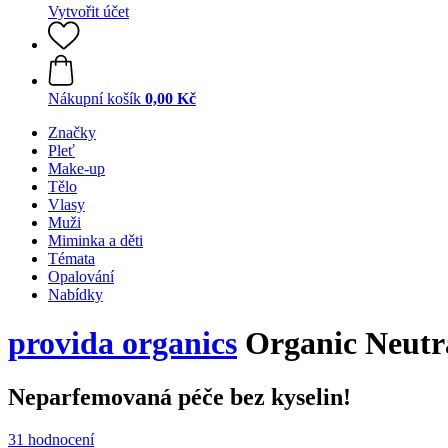
Vytvořit účet
Nákupní košík
0,00 Kč
Značky
Pleť
Make-up
Tělo
Vlasy
Muži
Miminka a děti
Témata
Opalování
Nabídky
provida organics
Organic Neutr
Neparfemovaná péče bez kyselin!
31 hodnocení