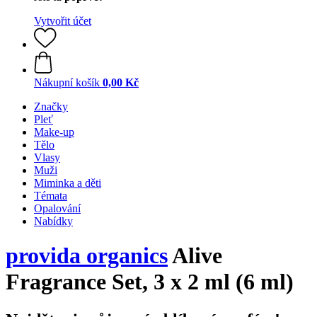
Vytvořit účet
Nákupní košík
0,00 Kč
Značky
Pleť
Make-up
Tělo
Vlasy
Muži
Miminka a děti
Témata
Opalování
Nabídky
provida organics
Alive
Fragrance Set, 3 x 2 ml (6 ml)