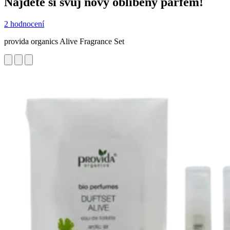
Najděte si svůj nový oblíbený parfém!
2 hodnocení
provida organics Alive Fragrance Set