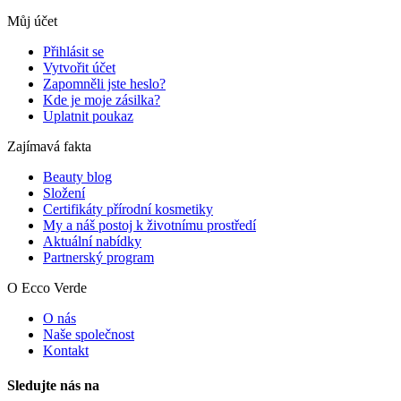
Můj účet
Přihlásit se
Vytvořit účet
Zapomněli jste heslo?
Kde je moje zásilka?
Uplatnit poukaz
Zajímavá fakta
Beauty blog
Složení
Certifikáty přírodní kosmetiky
My a náš postoj k životnímu prostředí
Aktuální nabídky
Partnerský program
O Ecco Verde
O nás
Naše společnost
Kontakt
Sledujte nás na