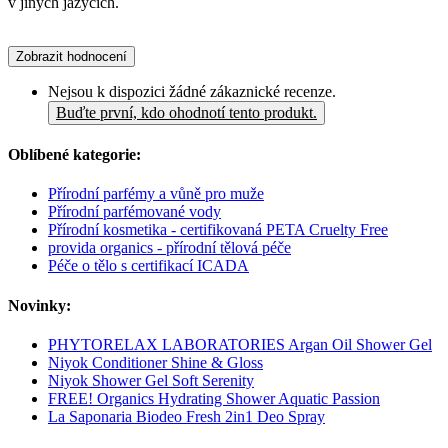
v jiných jazycích.
Zobrazit hodnocení
Nejsou k dispozici žádné zákaznické recenze.
Buďte první, kdo ohodnotí tento produkt.
Oblíbené kategorie:
Přírodní parfémy a vůně pro muže
Přírodní parfémované vody
Přírodní kosmetika - certifikovaná PETA Cruelty Free
provida organics - přírodní tělová péče
Péče o tělo s certifikací ICADA
Novinky:
PHYTORELAX LABORATORIES Argan Oil Shower Gel
Niyok Conditioner Shine & Gloss
Niyok Shower Gel Soft Serenity
FREE! Organics Hydrating Shower Aquatic Passion
La Saponaria Biodeo Fresh 2in1 Deo Spray