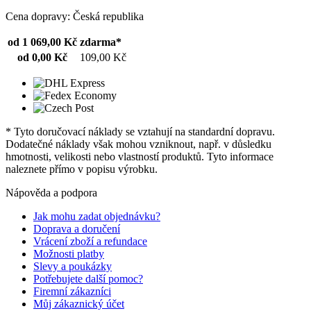
Cena dopravy: Česká republika
od 1 069,00 Kč
zdarma*
od 0,00 Kč
109,00 Kč
* Tyto doručovací náklady se vztahují na standardní dopravu.
Dodatečné náklady však mohou vzniknout, např. v důsledku
hmotnosti, velikosti nebo vlastností produktů. Tyto informace
naleznete přímo v popisu výrobku.
Nápověda a podpora
Jak mohu zadat objednávku?
Doprava a doručení
Vrácení zboží a refundace
Možnosti platby
Slevy a poukázky
Potřebujete další pomoc?
Firemní zákazníci
Můj zákaznický účet