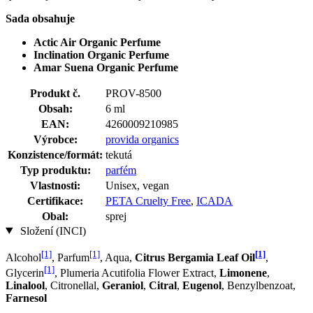
Sada obsahuje
Actic Air Organic Perfume
Inclination Organic Perfume
Amar Suena Organic Perfume
Produkt č.
PROV-8500
Obsah:
6 ml
EAN:
4260009210985
Výrobce:
provida organics
Konzistence/formát:
tekutá
Typ produktu:
parfém
Vlastnosti:
Unisex, vegan
Certifikace:
PETA Cruelty Free
,
ICADA
Obal:
sprej
Složení (INCI)
[1]
[1]
[1]
Alcohol
, Parfum
, Aqua,
Citrus Bergamia Leaf Oil
,
[1]
Glycerin
, Plumeria Acutifolia Flower Extract,
Limonene
,
Linalool
, Citronellal,
Geraniol
,
Citral
,
Eugenol
, Benzylbenzoat,
Farnesol