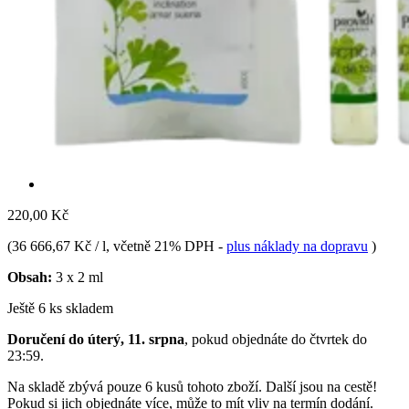
220,00 Kč
(
36 666,67 Kč / l
, včetně 21% DPH
-
plus náklady na dopravu
)
Obsah:
3 x 2 ml
Ještě 6 ks skladem
Doručení do úterý, 11. srpna
, pokud objednáte do
čtvrtek do
23:59
.
Na skladě zbývá pouze 6 kusů tohoto zboží. Další jsou na cestě!
Pokud si jich objednáte více, může to mít vliv na termín dodání.