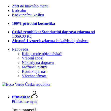
Zpět do hlavního menu
k obsahu
k nákupnímu košíku
100% přírodní kosmetika
Česká republika: Standardní doprava zdarma
od
1 069,00 Kč
Alespoň 1 vzorek zdarma
ke každé objednávce
Nápověda
Kde je moje objednávka?
Vrácení zboží
Náklady na dopravu
Možnosti platby
Kontaktujte nás
Všechna témata
Přihlásit se
Přihlásit se nyní
Jste tu
poprvé?