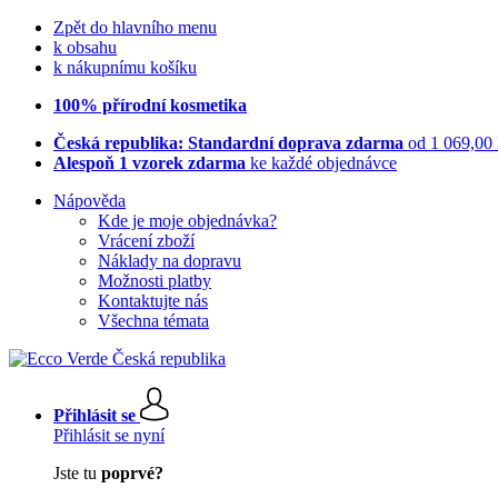
Zpět do hlavního menu
k obsahu
k nákupnímu košíku
100% přírodní kosmetika
Česká republika: Standardní doprava zdarma
od 1 069,00
Alespoň 1 vzorek zdarma
ke každé objednávce
Nápověda
Kde je moje objednávka?
Vrácení zboží
Náklady na dopravu
Možnosti platby
Kontaktujte nás
Všechna témata
Přihlásit se
Přihlásit se nyní
Jste tu
poprvé?