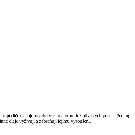
roperliček z jojobového vosku a granulí z olivových pecek. Peeling
inné oleje vyživují a zabraňují jejímu vysoušení.