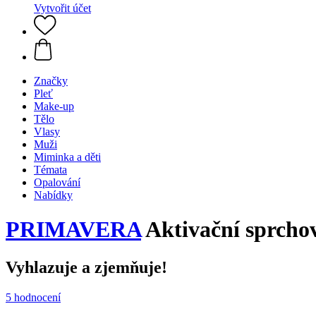
Vytvořit účet
Značky
Pleť
Make-up
Tělo
Vlasy
Muži
Miminka a děti
Témata
Opalování
Nabídky
PRIMAVERA
Aktivační sprchov
Vyhlazuje a zjemňuje!
5 hodnocení