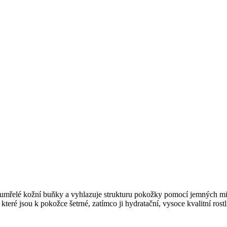
umřelé kožní buňky a vyhlazuje strukturu pokožky pomocí jemných mik
teré jsou k pokožce šetrné, zatímco ji hydratační, vysoce kvalitní rostl