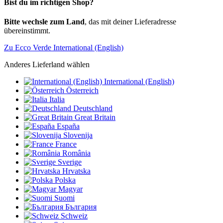
Bist du im richtigen Shop?
Bitte wechsle zum Land
, das mit deiner Lieferadresse
übereinstimmt.
Zu Ecco Verde International (English)
Anderes Lieferland wählen
International (English)
Österreich
Italia
Deutschland
Great Britain
España
Slovenija
France
România
Sverige
Hrvatska
Polska
Magyar
Suomi
България
Schweiz