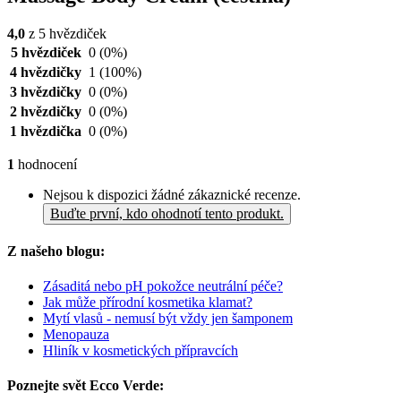
4,0
z 5 hvězdiček
5 hvězdiček
0
(0%)
4 hvězdičky
1
(100%)
3 hvězdičky
0
(0%)
2 hvězdičky
0
(0%)
1 hvězdička
0
(0%)
1
hodnocení
Nejsou k dispozici žádné zákaznické recenze.
Buďte první, kdo ohodnotí tento produkt.
Z našeho blogu:
Zásaditá nebo pH pokožce neutrální péče?
Jak může přírodní kosmetika klamat?
Mytí vlasů - nemusí být vždy jen šamponem
Menopauza
Hliník v kosmetických přípravcích
Poznejte svět Ecco Verde: