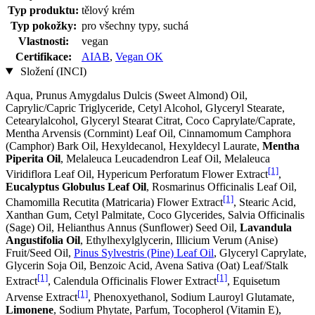
Typ produktu:
tělový krém
Typ pokožky:
pro všechny typy, suchá
Vlastnosti:
vegan
Certifikace:
AIAB
,
Vegan OK
Složení (INCI)
Aqua, Prunus Amygdalus Dulcis (Sweet Almond) Oil,
Caprylic/Capric Triglyceride, Cetyl Alcohol, Glyceryl Stearate,
Cetearylalcohol, Glyceryl Stearat Citrat, Coco Caprylate/Caprate,
Mentha Arvensis (Cornmint) Leaf Oil, Cinnamomum Camphora
(Camphor) Bark Oil, Hexyldecanol, Hexyldecyl Laurate,
Mentha
Piperita Oil
, Melaleuca Leucadendron Leaf Oil, Melaleuca
[1]
Viridiflora Leaf Oil, Hypericum Perforatum Flower Extract
,
Eucalyptus Globulus Leaf Oil
, Rosmarinus Officinalis Leaf Oil,
[1]
Chamomilla Recutita (Matricaria) Flower Extract
, Stearic Acid,
Xanthan Gum, Cetyl Palmitate, Coco Glycerides, Salvia Officinalis
(Sage) Oil, Helianthus Annus (Sunflower) Seed Oil,
Lavandula
Angustifolia Oil
, Ethylhexylglycerin, Illicium Verum (Anise)
Fruit/Seed Oil,
Pinus Sylvestris (Pine) Leaf Oil
, Glyceryl Caprylate,
Glycerin Soja Oil, Benzoic Acid, Avena Sativa (Oat) Leaf/Stalk
[1]
[1]
Extract
, Calendula Officinalis Flower Extract
, Equisetum
[1]
Arvense Extract
, Phenoxyethanol, Sodium Lauroyl Glutamate,
Limonene
, Sodium Phytate, Parfum, Tocopherol (Vitamin E),