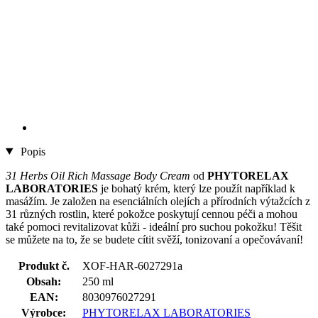
Popis
31 Herbs Oil Rich Massage Body Cream
od
PHYTORELAX
LABORATORIES
je bohatý krém, který lze použít například k
masážím. Je založen na esenciálních olejích a přírodních výtažcích z
31 různých rostlin, které pokožce poskytují cennou péči a mohou
také pomoci revitalizovat kůži - ideální pro suchou pokožku! Těšit
se můžete na to, že se budete cítit svěží, tonizovaní a opečovávaní!
Produkt č.
XOF-HAR-6027291a
Obsah:
250 ml
EAN:
8030976027291
Výrobce:
PHYTORELAX LABORATORIES