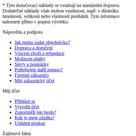
* Tyto doručovací náklady se vztahují na standardní dopravu.
Dodatečné náklady však mohou vzniknout, např. v důsledku
hmotnosti, velikosti nebo vlastností produktů. Tyto informace
naleznete přímo v popisu výrobku.
Nápověda a podpora
Jak mohu zadat objednávku?
Doprava a doručení
Vrácení zboží a refundace
Možnosti platby
Slevy a poukázky
Potřebujete další pomoc?
Firemní zákazníci
Můj zákaznický účet
Můj účet
Přihlásit se
Vytvořit účet
Zapomněli jste heslo?
Kde je moje zásilka?
Uplatnit poukaz
Zajímavá fakta