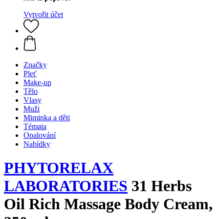
Vytvořit účet
Značky
Pleť
Make-up
Tělo
Vlasy
Muži
Miminka a děti
Témata
Opalování
Nabídky
PHYTORELAX
LABORATORIES
31 Herbs
Oil Rich Massage Body Cream,