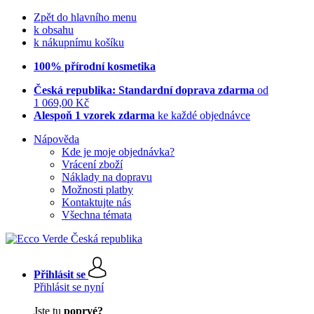
Zpět do hlavního menu
k obsahu
k nákupnímu košíku
100% přírodní kosmetika
Česká republika: Standardní doprava zdarma
od
1 069,00 Kč
Alespoň 1 vzorek zdarma
ke každé objednávce
Nápověda
Kde je moje objednávka?
Vrácení zboží
Náklady na dopravu
Možnosti platby
Kontaktujte nás
Všechna témata
Přihlásit se
Přihlásit se nyní
Jste tu
poprvé?