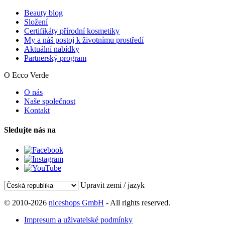
Beauty blog
Složení
Certifikáty přírodní kosmetiky
My a náš postoj k životnímu prostředí
Aktuální nabídky
Partnerský program
O Ecco Verde
O nás
Naše společnost
Kontakt
Sledujte nás na
Upravit zemi / jazyk
© 2010-2026
niceshops GmbH
- All rights reserved.
Impresum a uživatelské podmínky