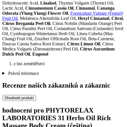
Dehydroacetic Acid,
Linalool
, Thymus Vulgaris (Thyme) Oil,
Lactic Acid,
Cinnamomum Cassia Oil
,
Cinnamal
,
Cananga
Odorata (Ylang Ylang) Flower Oil
,
Foeniculum Vulgare (Fennel)
Fruit Oil
, Melaleuca Alternifolia Leaf Oil,
Hexyl Cinnamal
,
Citral
,
Citrus Bergamia Peel Oil
, Citrus Nobilis (Mandarin Orange) Peel
Oil, Citrus Paradisi Peel Oil, Coriandrum Sativum (Coriander) Seed
Oil, Cymbopogon Winterianus Herb Oil, Litsea Cubeba (May
Chang) Fruit Oil, Zinziber Officinalis Root Oil, Beta-Carotene,
Daucus Carota Sativa Root Extract,
Citrus Limon Oil
, Citrus
Medica Vulgaris (Zitronatzitrone) Peel Oil,
Citrus Aurantium
Dulcis Peel Oil
,
Eugenol
z bio zemědělství
Právní informace
Recenze našich zákazníků a zákaznic
Ohodnotit produkt
hodnocení pro PHYTORELAX
LABORATORIES 31 Herbs Oil Rich
Massage Body Cream (čeština)