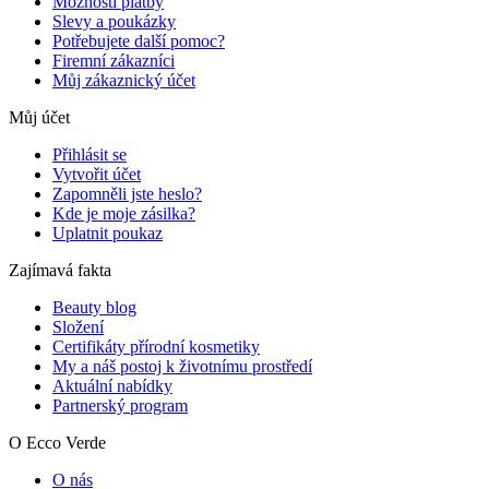
Možnosti platby
Slevy a poukázky
Potřebujete další pomoc?
Firemní zákazníci
Můj zákaznický účet
Můj účet
Přihlásit se
Vytvořit účet
Zapomněli jste heslo?
Kde je moje zásilka?
Uplatnit poukaz
Zajímavá fakta
Beauty blog
Složení
Certifikáty přírodní kosmetiky
My a náš postoj k životnímu prostředí
Aktuální nabídky
Partnerský program
O Ecco Verde
O nás