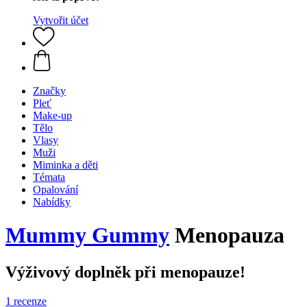
Vytvořit účet
Značky
Pleť
Make-up
Tělo
Vlasy
Muži
Miminka a děti
Témata
Opalování
Nabídky
Mummy Gummy
Menopauza
Výživový doplněk při menopauze!
1 recenze