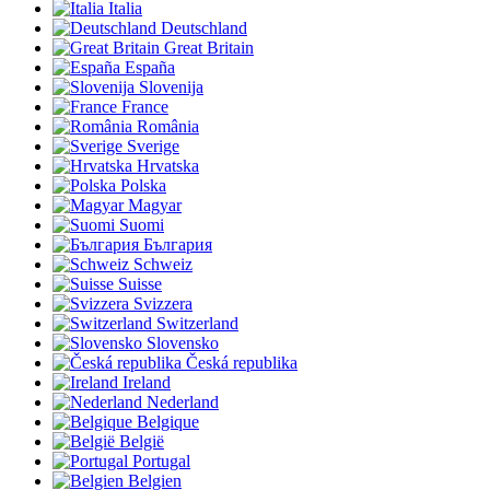
Italia
Deutschland
Great Britain
España
Slovenija
France
România
Sverige
Hrvatska
Polska
Magyar
Suomi
България
Schweiz
Suisse
Svizzera
Switzerland
Slovensko
Česká republika
Ireland
Nederland
Belgique
België
Portugal
Belgien