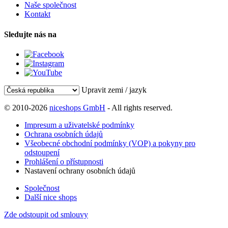
Naše společnost
Kontakt
Sledujte nás na
Upravit zemi / jazyk
© 2010-2026
niceshops GmbH
- All rights reserved.
Impresum a uživatelské podmínky
Ochrana osobních údajů
Všeobecné obchodní podmínky (VOP) a pokyny pro
odstoupení
Prohlášení o přístupnosti
Nastavení ochrany osobních údajů
Společnost
Další nice shops
Zde odstoupit od smlouvy