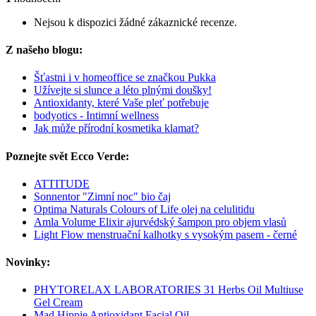
Nejsou k dispozici žádné zákaznické recenze.
Z našeho blogu:
Šťastni i v homeoffice se značkou Pukka
Užívejte si slunce a léto plnými doušky!
Antioxidanty, které Vaše pleť potřebuje
bodyotics - Intimní wellness
Jak může přírodní kosmetika klamat?
Poznejte svět Ecco Verde:
ATTITUDE
Sonnentor "Zimní noc" bio čaj
Optima Naturals Colours of Life olej na celulitidu
Amla Volume Elixir ajurvédský šampon pro objem vlasů
Light Flow menstruační kalhotky s vysokým pasem - černé
Novinky:
PHYTORELAX LABORATORIES 31 Herbs Oil Multiuse
Gel Cream
Mad Hippie Antioxidant Facial Oil