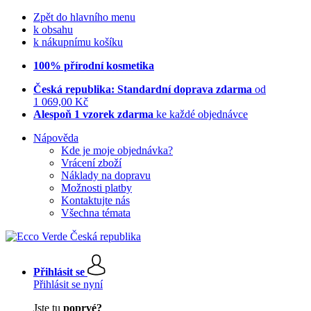
Zpět do hlavního menu
k obsahu
k nákupnímu košíku
100% přírodní kosmetika
Česká republika: Standardní doprava zdarma
od
1 069,00 Kč
Alespoň 1 vzorek zdarma
ke každé objednávce
Nápověda
Kde je moje objednávka?
Vrácení zboží
Náklady na dopravu
Možnosti platby
Kontaktujte nás
Všechna témata
Přihlásit se
Přihlásit se nyní
Jste tu
poprvé?