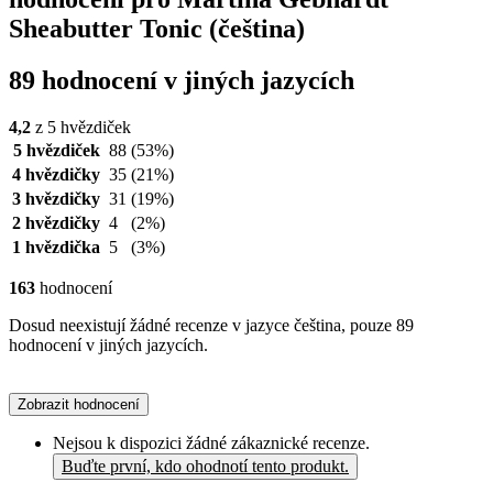
Sheabutter Tonic (čeština)
89 hodnocení v jiných jazycích
4,2
z 5 hvězdiček
5 hvězdiček
88
(53%)
4 hvězdičky
35
(21%)
3 hvězdičky
31
(19%)
2 hvězdičky
4
(2%)
1 hvězdička
5
(3%)
163
hodnocení
Dosud neexistují žádné recenze v jazyce čeština, pouze 89
hodnocení v jiných jazycích.
Zobrazit hodnocení
Nejsou k dispozici žádné zákaznické recenze.
Buďte první, kdo ohodnotí tento produkt.