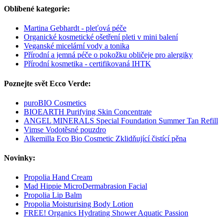
Oblíbené kategorie:
Martina Gebhardt - pleťová péče
Organické kosmetické ošetření pleti v mini balení
Veganské micelární vody a tonika
Přírodní a jemná péče o pokožku obličeje pro alergiky
Přírodní kosmetika - certifikovaná IHTK
Poznejte svět Ecco Verde:
puroBIO Cosmetics
BIOEARTH Purifying Skin Concentrate
ANGEL MINERALS Special Foundation Summer Tan Refill
Vimse Vodotěsné pouzdro
Alkemilla Eco Bio Cosmetic Zklidňující čistící pěna
Novinky:
Propolia Hand Cream
Mad Hippie MicroDermabrasion Facial
Propolia Lip Balm
Propolia Moisturising Body Lotion
FREE! Organics Hydrating Shower Aquatic Passion