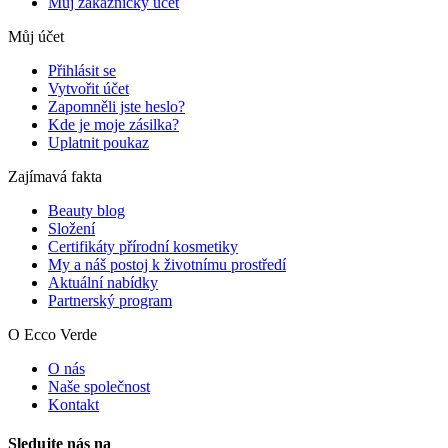
Můj zákaznický účet
Můj účet
Přihlásit se
Vytvořit účet
Zapomněli jste heslo?
Kde je moje zásilka?
Uplatnit poukaz
Zajímavá fakta
Beauty blog
Složení
Certifikáty přírodní kosmetiky
My a náš postoj k životnímu prostředí
Aktuální nabídky
Partnerský program
O Ecco Verde
O nás
Naše společnost
Kontakt
Sledujte nás na