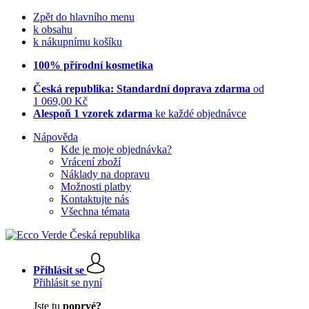
Zpět do hlavního menu
k obsahu
k nákupnímu košíku
100% přírodní kosmetika
Česká republika: Standardní doprava zdarma
od
1 069,00 Kč
Alespoň 1 vzorek zdarma
ke každé objednávce
Nápověda
Kde je moje objednávka?
Vrácení zboží
Náklady na dopravu
Možnosti platby
Kontaktujte nás
Všechna témata
Přihlásit se
Přihlásit se nyní
Jste tu
poprvé?