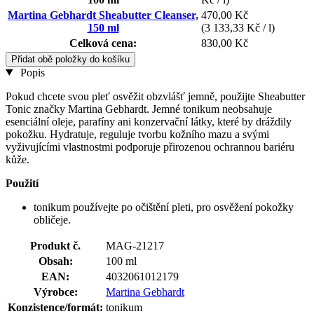
Martina Gebhardt Sheabutter Cleanser,
470,00 Kč
150 ml
(3 133,33 Kč / l)
Celková cena:
830,00 Kč
Přidat obě položky do košíku
Popis
Pokud chcete svou pleť osvěžit obzvlášť jemně, použijte Sheabutter
Tonic značky Martina Gebhardt. Jemné tonikum neobsahuje
esenciální oleje, parafíny ani konzervační látky, které by dráždily
pokožku. Hydratuje, reguluje tvorbu kožního mazu a svými
vyživujícími vlastnostmi podporuje přirozenou ochrannou bariéru
kůže.
Použití
tonikum používejte po očištění pleti, pro osvěžení pokožky
obličeje.
Produkt č.
MAG-21217
Obsah:
100 ml
EAN:
4032061012179
Výrobce:
Martina Gebhardt
Konzistence/formát:
tonikum