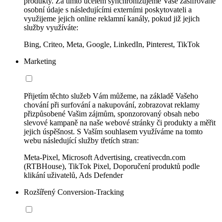
produkty. Za tímto účelem synchronizujeme Vaše zašifrované
osobní údaje s následujícími externími poskytovateli a
využijeme jejich online reklamní kanály, pokud již jejich
služby využíváte:
Bing, Criteo, Meta, Google, LinkedIn, Pinterest, TikTok
Marketing
Přijetím těchto služeb Vám můžeme, na základě Vašeho
chování při surfování a nakupování, zobrazovat reklamy
přizpůsobené Vašim zájmům, sponzorovaný obsah nebo
slevové kampaně na naše webové stránky či produkty a měřit
jejich úspěšnost. S Vaším souhlasem využíváme na tomto
webu následující služby třetích stran:
Meta-Pixel, Microsoft Advertising, creativecdn.com
(RTBHouse), TikTok Pixel, Doporučení produktů podle
klikání uživatelů, Ads Defender
Rozšířený Conversion-Tracking