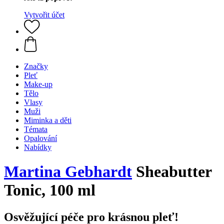
Vytvořit účet
Značky
Pleť
Make-up
Tělo
Vlasy
Muži
Miminka a děti
Témata
Opalování
Nabídky
Martina Gebhardt
Sheabutter
Tonic, 100 ml
Osvěžující péče pro krásnou pleť!