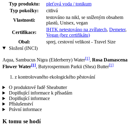
Typ produktu:
pleťová voda / tonikum
Typ pokožky:
citlivá
testováno na nikl, se sníženým obsahem
Vlastnosti:
plastů, Unisex, vegan
IHTK netestováno na zvířatech
,
Demeter
,
Certifikace:
Vegan (bez certifikátu)
Obal:
sprej, cestovní velikost - Travel Size
Složení (INCI)
[1]
Aqua, Sambucus Nigra (Elderberry) Water
,
Rosa Damascena
[1]
[1]
Flower Water
, Butyrospermum Parkii (Shea) Butter
z kontrolovaného ekologického pěstování
O produktové řadě Sheabutter
Doplňující informace k přísadám
Doplňující informace
Příslušenství
Právní informace
K tomu se hodí