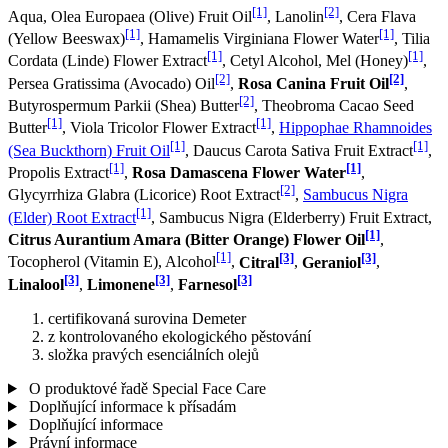
[1]
[2]
Aqua, Olea Europaea (Olive) Fruit Oil
, Lanolin
, Cera Flava
[1]
[1]
(Yellow Beeswax)
, Hamamelis Virginiana Flower Water
, Tilia
[1]
[1]
Cordata (Linde) Flower Extract
, Cetyl Alcohol, Mel (Honey)
,
[2]
[2]
Persea Gratissima (Avocado) Oil
,
Rosa Canina Fruit Oil
,
[2]
Butyrospermum Parkii (Shea) Butter
, Theobroma Cacao Seed
[1]
[1]
Butter
, Viola Tricolor Flower Extract
,
Hippophae Rhamnoides
[1]
[1]
(Sea Buckthorn) Fruit Oil
, Daucus Carota Sativa Fruit Extract
,
[1]
[1]
Propolis Extract
,
Rosa Damascena Flower Water
,
[2]
Glycyrrhiza Glabra (Licorice) Root Extract
,
Sambucus Nigra
[1]
(Elder) Root Extract
, Sambucus Nigra (Elderberry) Fruit Extract,
[1]
Citrus Aurantium Amara (Bitter Orange) Flower Oil
,
[1]
[3]
[3]
Tocopherol (Vitamin E), Alcohol
,
Citral
,
Geraniol
,
[3]
[3]
[3]
Linalool
,
Limonene
,
Farnesol
certifikovaná surovina Demeter
z kontrolovaného ekologického pěstování
složka pravých esenciálních olejů
O produktové řadě Special Face Care
Doplňující informace k přísadám
Doplňující informace
Právní informace