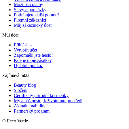
Možnosti platby
Slevy a poukázky
Potřebujete další pomoc?
Firemní zákazníci
Můj zákaznický účet
Můj účet
Přihlásit se
Vytvořit účet
Zapomněli jste heslo?
Kde je moje zásilka?
Uplatnit poukaz
Zajímavá fakta
Beauty blog
Složení
Certifikáty přírodní kosmetiky
My a náš postoj k životnímu prostředí
Aktuální nabídky
Partnerský program
O Ecco Verde