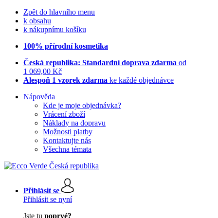
Zpět do hlavního menu
k obsahu
k nákupnímu košíku
100% přírodní kosmetika
Česká republika: Standardní doprava zdarma
od
1 069,00 Kč
Alespoň 1 vzorek zdarma
ke každé objednávce
Nápověda
Kde je moje objednávka?
Vrácení zboží
Náklady na dopravu
Možnosti platby
Kontaktujte nás
Všechna témata
Přihlásit se
Přihlásit se nyní
Jste tu
poprvé?