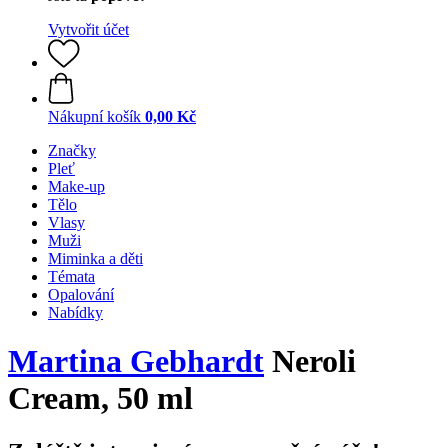
Vytvořit účet
Nákupní košík
0,00 Kč
Značky
Pleť
Make-up
Tělo
Vlasy
Muži
Miminka a děti
Témata
Opalování
Nabídky
Martina Gebhardt
Neroli
Cream, 50 ml