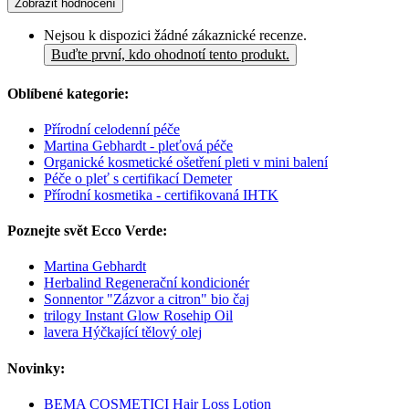
Zobrazit hodnocení
Nejsou k dispozici žádné zákaznické recenze.
Buďte první, kdo ohodnotí tento produkt.
Oblíbené kategorie:
Přírodní celodenní péče
Martina Gebhardt - pleťová péče
Organické kosmetické ošetření pleti v mini balení
Péče o pleť s certifikací Demeter
Přírodní kosmetika - certifikovaná IHTK
Poznejte svět Ecco Verde:
Martina Gebhardt
Herbalind Regenerační kondicionér
Sonnentor "Zázvor a citron" bio čaj
trilogy Instant Glow Rosehip Oil
lavera Hýčkající tělový olej
Novinky:
BEMA COSMETICI Hair Loss Lotion