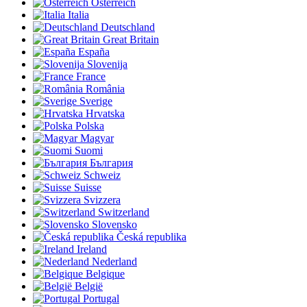
Österreich
Italia
Deutschland
Great Britain
España
Slovenija
France
România
Sverige
Hrvatska
Polska
Magyar
Suomi
България
Schweiz
Suisse
Svizzera
Switzerland
Slovensko
Česká republika
Ireland
Nederland
Belgique
België
Portugal