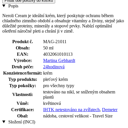
Přidat obě položky do košíku
Popis
Neroli Cream je ideální krém, který poskytuje ochranu během
chladného zimního období a obsahuje vitamíny a živiny, stejně jako
důležité proteiny, minerály a stopové prvky. Nabízí optimální
ošetření náročné pleti a chrání ji v zimě.
Produkt č.
MAG-21011
Obsah:
50 ml
EAN:
4032061010113
Výrobce:
Martina Gebhardt
Druh péče:
24hodinová
Konzistence/formát:
krém
Typ produktu:
pleťový krém
Typ pokožky:
pro všechny typy
testováno na nikl, se sníženým obsahem
Vlastnosti:
plastů
Vůně:
květinová
Certifikace:
IHTK netestováno na zvířatech
,
Demeter
Obal:
nádoba, cestovní velikost - Travel Size
Složení (INCI)