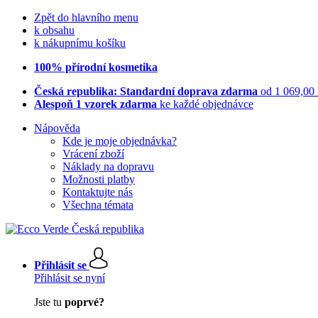
Zpět do hlavního menu
k obsahu
k nákupnímu košíku
100% přírodní kosmetika
Česká republika: Standardní doprava zdarma
od 1 069,00
Alespoň 1 vzorek zdarma
ke každé objednávce
Nápověda
Kde je moje objednávka?
Vrácení zboží
Náklady na dopravu
Možnosti platby
Kontaktujte nás
Všechna témata
Přihlásit se
Přihlásit se nyní
Jste tu
poprvé?