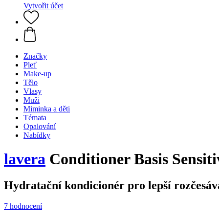
Vytvořit účet
Značky
Pleť
Make-up
Tělo
Vlasy
Muži
Miminka a děti
Témata
Opalování
Nabídky
lavera
Conditioner Basis Sensit
Hydratační kondicionér pro lepší rozčesáv
7 hodnocení