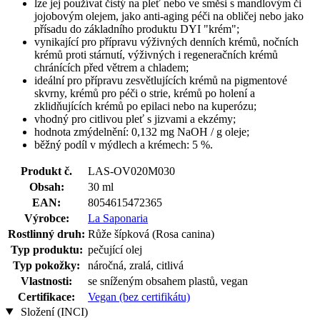
lze jej používat čistý na pleť nebo ve směsi s mandlovým či
jojobovým olejem, jako anti-aging péči na obličej nebo jako
přísadu do základního produktu DYI "krém";
vynikající pro přípravu výživných denních krémů, nočních
krémů proti stárnutí, výživných i regeneračních krémů
chránících před větrem a chladem;
ideální pro přípravu zesvětlujících krémů na pigmentové
skvrny, krémů pro péči o strie, krémů po holení a
zklidňujících krémů po epilaci nebo na kuperózu;
vhodný pro citlivou pleť s jizvami a ekzémy;
hodnota zmýdelnění: 0,132 mg NaOH / g oleje;
běžný podíl v mýdlech a krémech: 5 %.
Produkt č.
LAS-OV020M030
Obsah:
30 ml
EAN:
8054615472365
Výrobce:
La Saponaria
Rostlinný druh:
Růže šípková (Rosa canina)
Typ produktu:
pečující olej
Typ pokožky:
náročná, zralá, citlivá
Vlastnosti:
se sníženým obsahem plastů, vegan
Certifikace:
Vegan (bez certifikátu)
Složení (INCI)