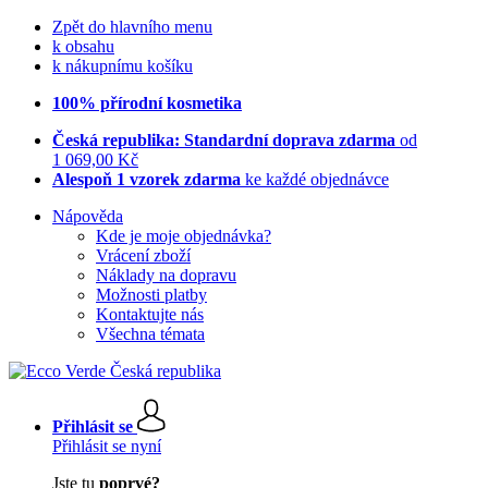
Zpět do hlavního menu
k obsahu
k nákupnímu košíku
100% přírodní kosmetika
Česká republika: Standardní doprava zdarma
od
1 069,00 Kč
Alespoň 1 vzorek zdarma
ke každé objednávce
Nápověda
Kde je moje objednávka?
Vrácení zboží
Náklady na dopravu
Možnosti platby
Kontaktujte nás
Všechna témata
Přihlásit se
Přihlásit se nyní
Jste tu
poprvé?