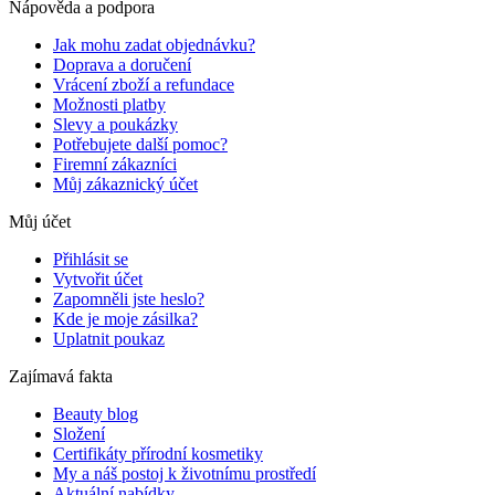
Nápověda a podpora
Jak mohu zadat objednávku?
Doprava a doručení
Vrácení zboží a refundace
Možnosti platby
Slevy a poukázky
Potřebujete další pomoc?
Firemní zákazníci
Můj zákaznický účet
Můj účet
Přihlásit se
Vytvořit účet
Zapomněli jste heslo?
Kde je moje zásilka?
Uplatnit poukaz
Zajímavá fakta
Beauty blog
Složení
Certifikáty přírodní kosmetiky
My a náš postoj k životnímu prostředí
Aktuální nabídky