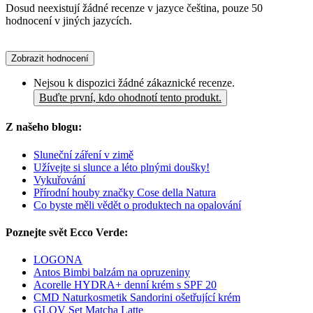
Dosud neexistují žádné recenze v jazyce čeština, pouze 50
hodnocení v jiných jazycích.
Zobrazit hodnocení
Nejsou k dispozici žádné zákaznické recenze.
Buďte první, kdo ohodnotí tento produkt.
Z našeho blogu:
Sluneční záření v zimě
Užívejte si slunce a léto plnými doušky!
Vykuřování
Přírodní houby značky Cose della Natura
Co byste měli vědět o produktech na opalování
Poznejte svět Ecco Verde:
LOGONA
Antos Bimbi balzám na opruzeniny
Acorelle HYDRA+ denní krém s SPF 20
CMD Naturkosmetik Sandorini ošetřující krém
GLOV Set Matcha Latte