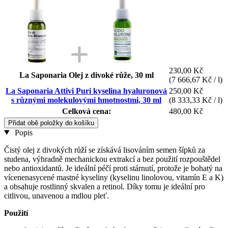
230,00 Kč
La Saponaria Olej z divoké růže, 30 ml
(7 666,67 Kč / l)
La Saponaria Attivi Puri kyselina hyaluronová
250,00 Kč
s různými molekulovými hmotnostmi, 30 ml
(8 333,33 Kč / l)
Celková cena:
480,00 Kč
Přidat obě položky do košíku
Popis
Čistý olej z divokých růží se získává lisováním semen šípků za
studena, výhradně mechanickou extrakcí a bez použití rozpouštědel
nebo antioxidantů. Je ideální péčí proti stárnutí, protože je bohatý na
vícenenasycené mastné kyseliny (kyselinu linolovou, vitamín E a K)
a obsahuje rostlinný skvalen a retinol. Díky tomu je ideální pro
citlivou, unavenou a mdlou pleť.
Použití