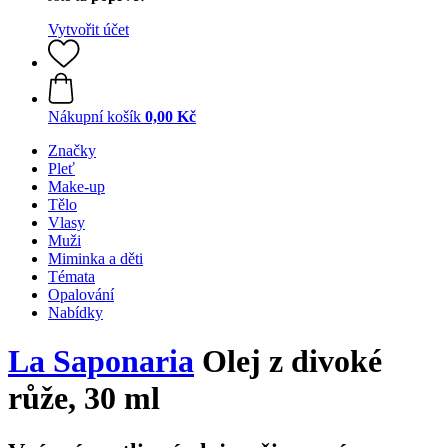
Vytvořit účet
Nákupní košík
0,00 Kč
Značky
Pleť
Make-up
Tělo
Vlasy
Muži
Miminka a děti
Témata
Opalování
Nabídky
La Saponaria
Olej z divoké
růže, 30 ml