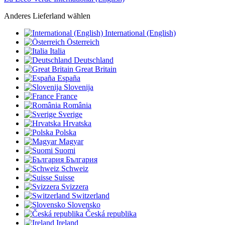
Anderes Lieferland wählen
International (English)
Österreich
Italia
Deutschland
Great Britain
España
Slovenija
France
România
Sverige
Hrvatska
Polska
Magyar
Suomi
България
Schweiz
Suisse
Svizzera
Switzerland
Slovensko
Česká republika
Ireland