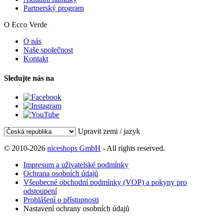
Partnerský program
O Ecco Verde
O nás
Naše společnost
Kontakt
Sledujte nás na
Upravit zemi / jazyk
© 2010-2026
niceshops GmbH
- All rights reserved.
Impresum a uživatelské podmínky
Ochrana osobních údajů
Všeobecné obchodní podmínky (VOP) a pokyny pro
odstoupení
Prohlášení o přístupnosti
Nastavení ochrany osobních údajů