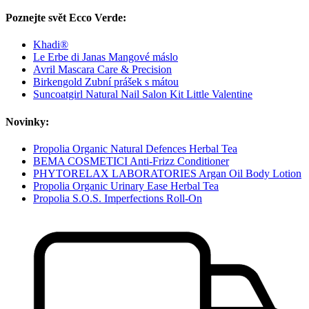
Poznejte svět Ecco Verde:
Khadi®
Le Erbe di Janas Mangové máslo
Avril Mascara Care & Precision
Birkengold Zubní prášek s mátou
Suncoatgirl Natural Nail Salon Kit Little Valentine
Novinky:
Propolia Organic Natural Defences Herbal Tea
BEMA COSMETICI Anti-Frizz Conditioner
PHYTORELAX LABORATORIES Argan Oil Body Lotion
Propolia Organic Urinary Ease Herbal Tea
Propolia S.O.S. Imperfections Roll-On