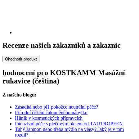
Recenze našich zákazníků a zákaznic
Ohodnotit produkt
hodnocení pro KOSTKAMM Masážní
rukavice (čeština)
Z našeho blogu:
Zásaditá nebo pH pokožce neutrální péče?
Přírodní čištění čalouněného nábytku
Hliník v kosmetických přípravcích
Intenzivní péče s pleťovým olejem od TAUTROPFEN
Tuhý šampon nebo třeba mýdlo na vlasy? Jaký je v tom
rozdíl?