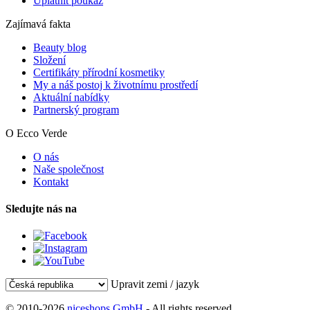
Uplatnit poukaz
Zajímavá fakta
Beauty blog
Složení
Certifikáty přírodní kosmetiky
My a náš postoj k životnímu prostředí
Aktuální nabídky
Partnerský program
O Ecco Verde
O nás
Naše společnost
Kontakt
Sledujte nás na
Upravit zemi / jazyk
© 2010-2026
niceshops GmbH
- All rights reserved.