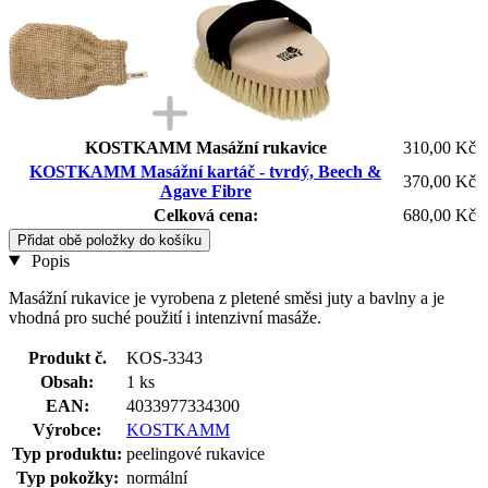
KOSTKAMM Masážní rukavice
310,00 Kč
KOSTKAMM Masážní kartáč - tvrdý, Beech &
370,00 Kč
Agave Fibre
Celková cena:
680,00 Kč
Přidat obě položky do košíku
Popis
Masážní rukavice je vyrobena z pletené směsi juty a bavlny a je
vhodná pro suché použití i intenzivní masáže.
Produkt č.
KOS-3343
Obsah:
1 ks
EAN:
4033977334300
Výrobce:
KOSTKAMM
Typ produktu:
peelingové rukavice
Typ pokožky:
normální