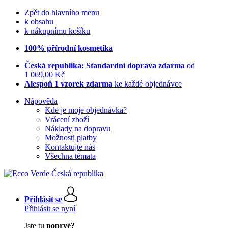
Zpět do hlavního menu
k obsahu
k nákupnímu košíku
100% přírodní kosmetika
Česká republika: Standardní doprava zdarma
od
1 069,00 Kč
Alespoň 1 vzorek zdarma
ke každé objednávce
Nápověda
Kde je moje objednávka?
Vrácení zboží
Náklady na dopravu
Možnosti platby
Kontaktujte nás
Všechna témata
Přihlásit se
Přihlásit se nyní
Jste tu
poprvé?