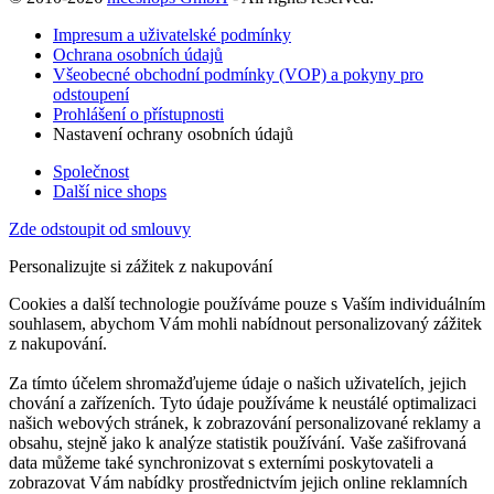
Impresum a uživatelské podmínky
Ochrana osobních údajů
Všeobecné obchodní podmínky (VOP) a pokyny pro
odstoupení
Prohlášení o přístupnosti
Nastavení ochrany osobních údajů
Společnost
Další nice shops
Zde odstoupit od smlouvy
Personalizujte si zážitek z nakupování
Cookies a další technologie používáme pouze s Vaším individuálním
souhlasem, abychom Vám mohli nabídnout personalizovaný zážitek
z nakupování.
Za tímto účelem shromažďujeme údaje o našich uživatelích, jejich
chování a zařízeních. Tyto údaje používáme k neustálé optimalizaci
našich webových stránek, k zobrazování personalizované reklamy a
obsahu, stejně jako k analýze statistik používání. Vaše zašifrovaná
data můžeme také synchronizovat s externími poskytovateli a
zobrazovat Vám nabídky prostřednictvím jejich online reklamních