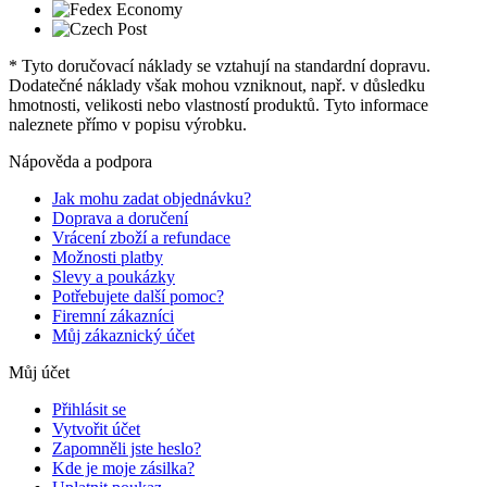
* Tyto doručovací náklady se vztahují na standardní dopravu.
Dodatečné náklady však mohou vzniknout, např. v důsledku
hmotnosti, velikosti nebo vlastností produktů. Tyto informace
naleznete přímo v popisu výrobku.
Nápověda a podpora
Jak mohu zadat objednávku?
Doprava a doručení
Vrácení zboží a refundace
Možnosti platby
Slevy a poukázky
Potřebujete další pomoc?
Firemní zákazníci
Můj zákaznický účet
Můj účet
Přihlásit se
Vytvořit účet
Zapomněli jste heslo?
Kde je moje zásilka?