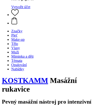
Vytvořit účet
Značky
Pleť
Make-up
Tělo
Vlasy
Muži
Miminka a děti
Témata
Opalování
Nabídky
KOSTKAMM
Masážní
rukavice
Pevný masážní nástroj pro intenzivní