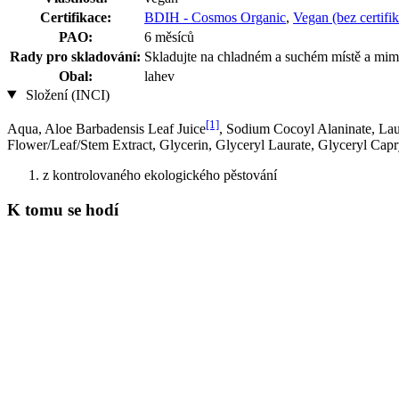
Certifikace:
BDIH - Cosmos Organic
,
Vegan (bez certifik
PAO:
6 měsíců
Rady pro skladování:
Skladujte na chladném a suchém místě a mimo
Obal:
lahev
Složení (INCI)
[1]
Aqua, Aloe Barbadensis Leaf Juice
, Sodium Cocoyl Alaninate, Lau
Flower/Leaf/Stem Extract, Glycerin, Glyceryl Laurate, Glyceryl Capr
z kontrolovaného ekologického pěstování
K tomu se hodí