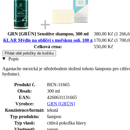
GRN [GRÜN] Sensitive shampoo, 300 ml
380,00 Kč
(1 266,6
KLAR Mýdlo na obličej s mořskou solí, 100 g
170,00 Kč
(1 700,0
Celková cena:
550,00 Kč
Přidat obě položky do košíku
Popis
Agastache mexická je středobodem složení tohoto šamponu pro citliv
hydrataci.
Produkt č.
BEN-31665
Obsah:
300 ml
EAN:
4260631131665
Výrobce:
GRN [GRÜN]
Konzistence/formát:
tekutá
Typ produktu:
šampon
Typ vlasů:
citlivá pokožka hlavy
Vlastnosti:
vegan