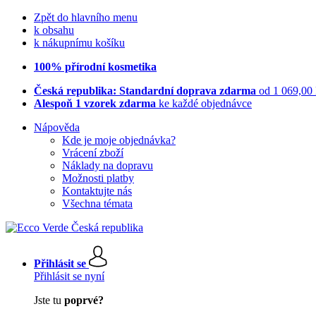
Zpět do hlavního menu
k obsahu
k nákupnímu košíku
100% přírodní kosmetika
Česká republika: Standardní doprava zdarma
od 1 069,00
Alespoň 1 vzorek zdarma
ke každé objednávce
Nápověda
Kde je moje objednávka?
Vrácení zboží
Náklady na dopravu
Možnosti platby
Kontaktujte nás
Všechna témata
Přihlásit se
Přihlásit se nyní
Jste tu
poprvé?