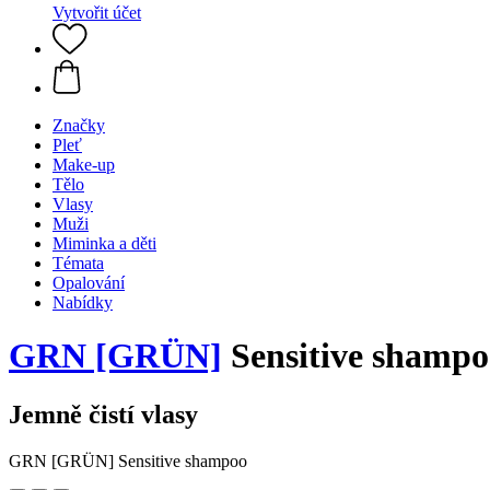
Vytvořit účet
Značky
Pleť
Make-up
Tělo
Vlasy
Muži
Miminka a děti
Témata
Opalování
Nabídky
GRN [GRÜN]
Sensitive shampo
Jemně čistí vlasy
GRN [GRÜN] Sensitive shampoo