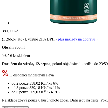
380,00 Kč
(
1 266,67 Kč / l
, včetně 21% DPH
-
plus náklady na dopravu
)
Obsah:
300 ml
Ještě 6 ks skladem
Doručení do středa, 12. srpna
, pokud objednáte do
neděle do 23:59
K dispozici množstevní sleva
od 2 pouze
358,02 Kč
/ ks
-6%
od 3 pouze
339,18 Kč
/ ks
-11%
od 6 pouze
309,03 Kč
/ ks
-19%
Na skladě zbývá pouze 6 kusů tohoto zboží. Další jsou na cestě! Pokud