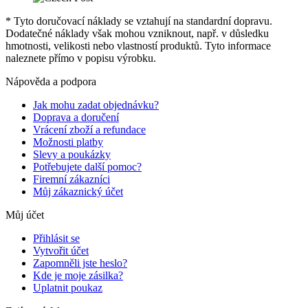
* Tyto doručovací náklady se vztahují na standardní dopravu.
Dodatečné náklady však mohou vzniknout, např. v důsledku
hmotnosti, velikosti nebo vlastností produktů. Tyto informace
naleznete přímo v popisu výrobku.
Nápověda a podpora
Jak mohu zadat objednávku?
Doprava a doručení
Vrácení zboží a refundace
Možnosti platby
Slevy a poukázky
Potřebujete další pomoc?
Firemní zákazníci
Můj zákaznický účet
Můj účet
Přihlásit se
Vytvořit účet
Zapomněli jste heslo?
Kde je moje zásilka?
Uplatnit poukaz