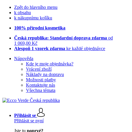
Zpět do hlavního menu
k obsahu
k nákupnímu košíku
100% přírodní kosmetika
Česká republika: Standardní doprava zdarma
od
1 069,00 Kč
Alespoň 1 vzorek zdarma
ke každé objednávce
Nápověda
Kde je moje objednávka?
Vrácení zboží
Náklady na dopravu
Možnosti platby
Kontaktujte nás
Všechna témata
Přihlásit se
Přihlásit se nyní
Jste tu
poprvé?