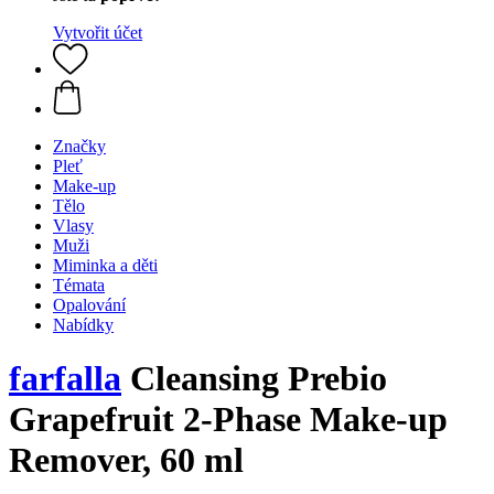
Vytvořit účet
Značky
Pleť
Make-up
Tělo
Vlasy
Muži
Miminka a děti
Témata
Opalování
Nabídky
farfalla
Cleansing Prebio
Grapefruit 2-Phase Make-up
Remover, 60 ml