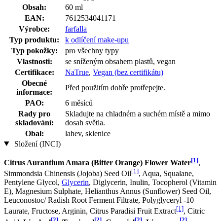
Obsah:
60 ml
EAN:
7612534041171
Výrobce:
farfalla
Typ produktu:
k odlíčení make-upu
Typ pokožky:
pro všechny typy
Vlastnosti:
se sníženým obsahem plastů, vegan
Certifikace:
NaTrue
,
Vegan (bez certifikátu)
Obecné
Před použitím dobře protřepejte.
informace:
PAO:
6 měsíců
Rady pro
Skladujte na chladném a suchém místě a mimo
skladování:
dosah světla.
Obal:
lahev, sklenice
Složení (INCI)
[1]
Citrus Aurantium Amara (Bitter Orange) Flower Water
,
[1]
Simmondsia Chinensis (Jojoba) Seed Oil
, Aqua, Squalane,
Pentylene Glycol,
Glycerin
, Diglycerin, Inulin, Tocopherol (Vitamin
E), Magnesium Sulphate, Helianthus Annus (Sunflower) Seed Oil,
Leuconostoc/ Radish Root Ferment Filtrate, Polyglyceryl -10
[1]
Laurate, Fructose, Arginin, Citrus Paradisi Fruit Extract
, Citric
[2]
[2]
[2]
[2]