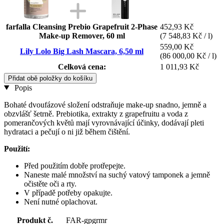
farfalla Cleansing Prebio Grapefruit 2-Phase
452,93 Kč
Make-up Remover, 60 ml
(7 548,83 Kč / l)
559,00 Kč
Lily Lolo Big Lash Mascara, 6,50 ml
(86 000,00 Kč / l)
Celková cena:
1 011,93 Kč
Přidat obě položky do košíku
Popis
Bohaté dvoufázové složení odstraňuje make-up snadno, jemně a
obzvlášť šetrně. Prebiotika, extrakty z grapefruitu a voda z
pomerančových květů mají vyrovnávající účinky, dodávají pleti
hydrataci a pečují o ni již během čištění.
Použití:
Před použitím dobře protřepejte.
Naneste malé množství na suchý vatový tamponek a jemně
očistěte oči a rty.
V případě potřeby opakujte.
Není nutné oplachovat.
Produkt č.
FAR-gpgrmr