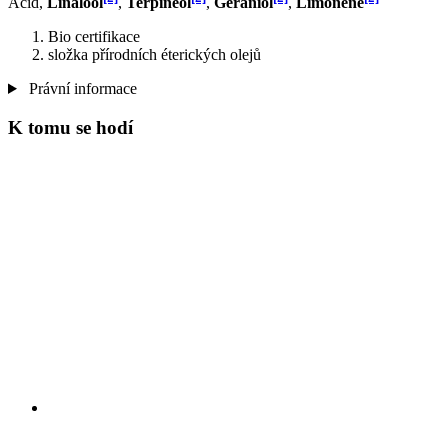
Acid,
Linalool
,
Terpineol
,
Geraniol
,
Limonene
Bio certifikace
složka přírodních éterických olejů
Právní informace
K tomu se hodí