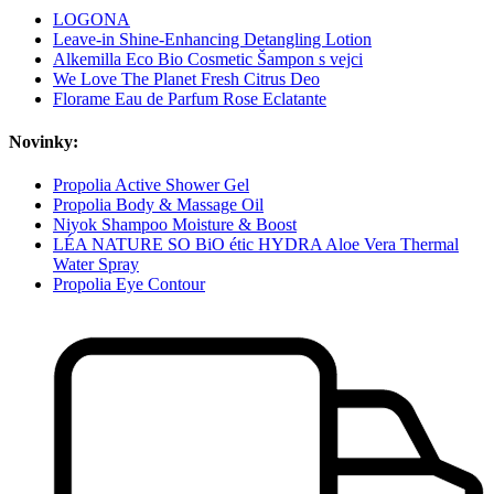
LOGONA
Leave-in Shine-Enhancing Detangling Lotion
Alkemilla Eco Bio Cosmetic Šampon s vejci
We Love The Planet Fresh Citrus Deo
Florame Eau de Parfum Rose Eclatante
Novinky:
Propolia Active Shower Gel
Propolia Body & Massage Oil
Niyok Shampoo Moisture & Boost
LÉA NATURE SO BiO étic HYDRA Aloe Vera Thermal
Water Spray
Propolia Eye Contour