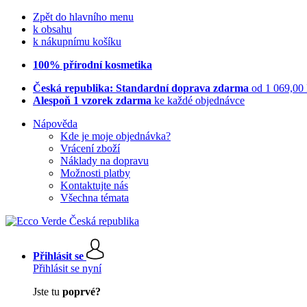
Zpět do hlavního menu
k obsahu
k nákupnímu košíku
100% přírodní kosmetika
Česká republika: Standardní doprava zdarma
od 1 069,00
Alespoň 1 vzorek zdarma
ke každé objednávce
Nápověda
Kde je moje objednávka?
Vrácení zboží
Náklady na dopravu
Možnosti platby
Kontaktujte nás
Všechna témata
Přihlásit se
Přihlásit se nyní
Jste tu
poprvé?