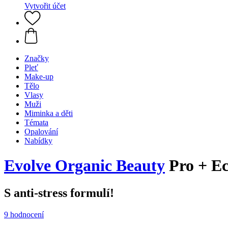
Vytvořit účet
Značky
Pleť
Make-up
Tělo
Vlasy
Muži
Miminka a děti
Témata
Opalování
Nabídky
Evolve Organic Beauty
Pro + Ec
S anti-stress formulí!
9 hodnocení