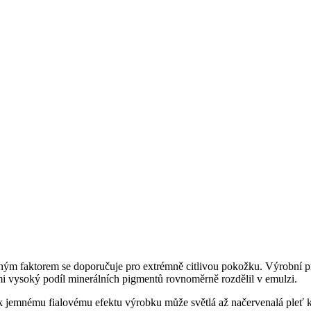
ým faktorem se doporučuje pro extrémně citlivou pokožku. Výrobní pro
mi vysoký podíl minerálních pigmentů rovnoměrně rozdělil v emulzi.
 jemnému fialovému efektu výrobku může světlá až načervenalá pleť ko