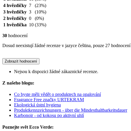
4 hvězdičky
7
(23%)
3 hvězdičky
3
(10%)
2 hvězdičky
0
(0%)
1 hvězdička
10
(33%)
30
hodnocení
Dosud neexistují žádné recenze v jazyce čeština, pouze 27 hodnocení 
Zobrazit hodnocení
Nejsou k dispozici žádné zákaznické recenze.
Z našeho blogu:
Co byste měli vědět o produktech na opalování
Fragrance Free značky URTEKRAM
Ekologická ústní hygiena
Produktkennzeichnungen - über die Mindesthaltbarkeitsdauer
Karbonoir - od kokosu po aktivní uhlí
Poznejte svět Ecco Verde: