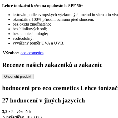
Lehce tonizační krém na opalování s SPF 50+
testován podle evropských výzkumných metod in vitro a in viv
okamžitá a 100% přírodní ochrana před sluncem;
bez oxidu zinečnatého;
bez hliníkových solí;
bez nanotechnologie;
voděodolný;
vyvážený poměr UVA a UVB.
Výrobce:
eco cosmetics
Recenze našich zákazníků a zákaznic
Ohodnotit produkt
hodnocení pro eco cosmetics Lehce tonizač
27 hodnocení v jiných jazycích
3,2
z 5 hvězdiček
5 hvězdiček
10
(33%)