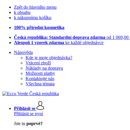
Zpět do hlavního menu
k obsahu
k nákupnímu košíku
100% přírodní kosmetika
Česká republika: Standardní doprava zdarma
od 1 069,00
Alespoň 1 vzorek zdarma
ke každé objednávce
Nápověda
Kde je moje objednávka?
Vrácení zboží
Náklady na dopravu
Možnosti platby
Kontaktujte nás
Všechna témata
Přihlásit se
Přihlásit se nyní
Jste tu
poprvé?