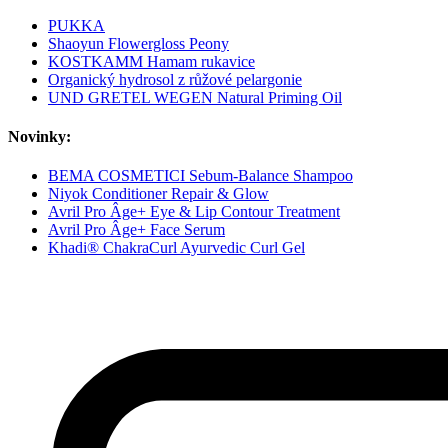
PUKKA
Shaoyun Flowergloss Peony
KOSTKAMM Hamam rukavice
Organický hydrosol z růžové pelargonie
UND GRETEL WEGEN Natural Priming Oil
Novinky:
BEMA COSMETICI Sebum-Balance Shampoo
Niyok Conditioner Repair & Glow
Avril Pro Âge+ Eye & Lip Contour Treatment
Avril Pro Âge+ Face Serum
Khadi® ChakraCurl Ayurvedic Curl Gel