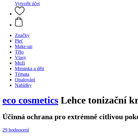
Vytvořit účet
Značky
Pleť
Make-up
Tělo
Vlasy
Muži
Miminka a děti
Témata
Opalování
Nabídky
eco cosmetics
Lehce tonizační k
Účinná ochrana pro extrémně citlivou pok
29 hodnocení