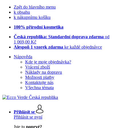
Zpět do hlavního menu
k obsahu
k nákupnímu košíku
100% přírodní kosmetika
Česká republika: Standardní doprava zdarma
od
1 069,00 Kč
Alespoň 1 vzorek zdarma
ke každé objednávce
Nápověda
Kde je moje objednávka?
Vrácení zboží
Náklady na dopravu
Možnosti platby
Kontaktujte nás
Všechna témata
Přihlásit se
Přihlásit se nyní
Jste tu
poprvé?