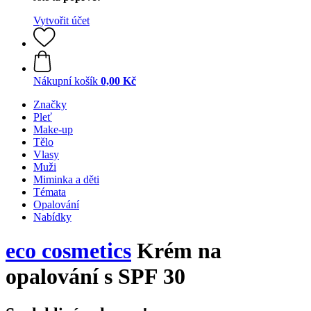
Vytvořit účet
Nákupní košík
0,00 Kč
Značky
Pleť
Make-up
Tělo
Vlasy
Muži
Miminka a děti
Témata
Opalování
Nabídky
eco cosmetics
Krém na
opalování s SPF 30