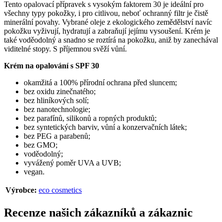
Tento opalovací přípravek s vysokým faktorem 30 je ideální pro
všechny typy pokožky, i pro citlivou, neboť ochranný filtr je čistě
minerální povahy. Vybrané oleje z ekologického zemědělství navíc
pokožku vyživují, hydratují a zabraňují jejímu vysoušení. Krém je
také voděodolný a snadno se roztírá na pokožku, aniž by zanechával
viditelné stopy. S příjemnou svěží vůní.
Krém na opalování s SPF 30
okamžitá a 100% přírodní ochrana před sluncem;
bez oxidu zinečnatého;
bez hliníkových solí;
bez nanotechnologie;
bez parafínů, silikonů a ropných produktů;
bez syntetických barviv, vůní a konzervačních látek;
bez PEG a parabenů;
bez GMO;
voděodolný;
vyvážený poměr UVA a UVB;
vegan.
Výrobce:
eco cosmetics
Recenze našich zákazníků a zákaznic