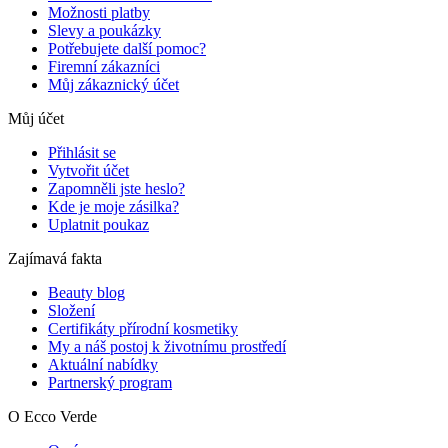
Možnosti platby
Slevy a poukázky
Potřebujete další pomoc?
Firemní zákazníci
Můj zákaznický účet
Můj účet
Přihlásit se
Vytvořit účet
Zapomněli jste heslo?
Kde je moje zásilka?
Uplatnit poukaz
Zajímavá fakta
Beauty blog
Složení
Certifikáty přírodní kosmetiky
My a náš postoj k životnímu prostředí
Aktuální nabídky
Partnerský program
O Ecco Verde