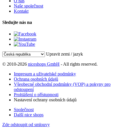
O nás
Naše společnost
Kontakt
Sledujte nás na
Upravit zemi / jazyk
© 2010-2026
niceshops GmbH
- All rights reserved.
Impresum a uživatelské podmínky
Ochrana osobních údajů
Všeobecné obchodní podmínky (VOP) a pokyny pro
odstoupení
Prohlášení o přístupnosti
Nastavení ochrany osobních údajů
Společnost
Další nice shops
Zde odstoupit od smlouvy