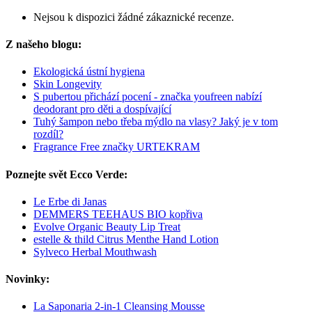
Nejsou k dispozici žádné zákaznické recenze.
Z našeho blogu:
Ekologická ústní hygiena
Skin Longevity
S pubertou přichází pocení - značka youfreen nabízí
deodorant pro děti a dospívající
Tuhý šampon nebo třeba mýdlo na vlasy? Jaký je v tom
rozdíl?
Fragrance Free značky URTEKRAM
Poznejte svět Ecco Verde:
Le Erbe di Janas
DEMMERS TEEHAUS BIO kopřiva
Evolve Organic Beauty Lip Treat
estelle & thild Citrus Menthe Hand Lotion
Sylveco Herbal Mouthwash
Novinky:
La Saponaria 2-in-1 Cleansing Mousse