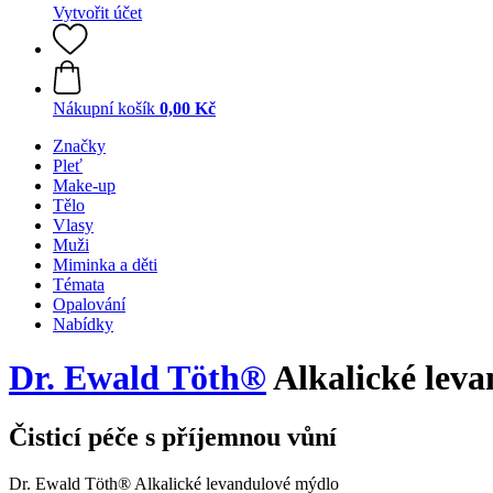
Vytvořit účet
Nákupní košík
0,00 Kč
Značky
Pleť
Make-up
Tělo
Vlasy
Muži
Miminka a děti
Témata
Opalování
Nabídky
Dr. Ewald Töth®
Alkalické leva
Čisticí péče s příjemnou vůní
Dr. Ewald Töth® Alkalické levandulové mýdlo