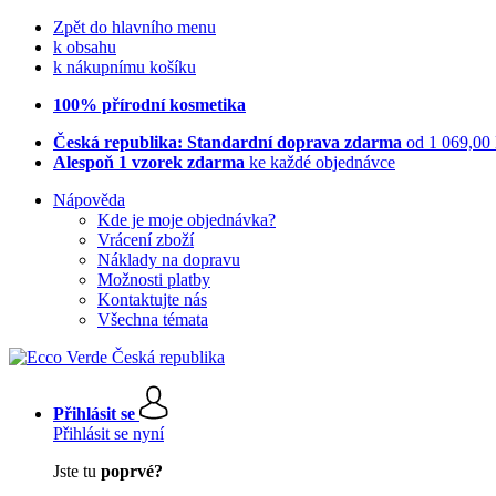
Zpět do hlavního menu
k obsahu
k nákupnímu košíku
100% přírodní kosmetika
Česká republika: Standardní doprava zdarma
od 1 069,00
Alespoň 1 vzorek zdarma
ke každé objednávce
Nápověda
Kde je moje objednávka?
Vrácení zboží
Náklady na dopravu
Možnosti platby
Kontaktujte nás
Všechna témata
Přihlásit se
Přihlásit se nyní
Jste tu
poprvé?