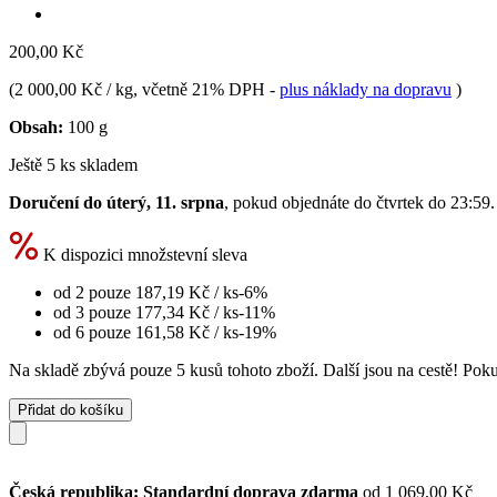
200,00 Kč
(
2 000,00 Kč / kg
, včetně 21% DPH
-
plus náklady na dopravu
)
Obsah:
100 g
Ještě 5 ks skladem
Doručení do úterý, 11. srpna
, pokud objednáte do
čtvrtek do 23:59
.
K dispozici množstevní sleva
od 2 pouze
187,19 Kč
/ ks
-6%
od 3 pouze
177,34 Kč
/ ks
-11%
od 6 pouze
161,58 Kč
/ ks
-19%
Na skladě zbývá pouze 5 kusů tohoto zboží. Další jsou na cestě! Pokud
Přidat do košíku
Česká republika: Standardní doprava zdarma
od 1 069,00 Kč