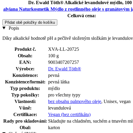
Dr. Ewald Töth® Alkalické levandulové mýdlo, 100
alviana Naturkosmetik Mýdlo z rostlinného oleje s granátovým j
Celková cena:
Přidat obě položky do košíku
Popis
Díky alkalické hodnotě pH a pečlivě složeným složkám je levandulové
Produkt č.
XVA-LL-20725
Obsah:
100 g
EAN:
9003407207257
Výrobce:
Dr. Ewald Töth®
Konzistence:
pevná
Konzistence/formát:
pevná látka
Typ produktu:
mýdlo
Typ pokožky:
pro všechny typy
Vlastnosti:
bez obsahu palmového oleje
, Unisex, vegan
Vůně:
levandulová
Certifikace:
Vegan (bez certifikátu)
Rady pro skladování:
Skladujte na chladném, suchém a tmavém mís
Obal:
karton