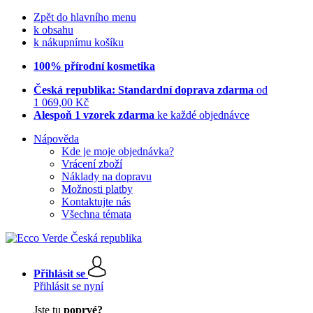
Zpět do hlavního menu
k obsahu
k nákupnímu košíku
100% přírodní kosmetika
Česká republika: Standardní doprava zdarma
od
1 069,00 Kč
Alespoň 1 vzorek zdarma
ke každé objednávce
Nápověda
Kde je moje objednávka?
Vrácení zboží
Náklady na dopravu
Možnosti platby
Kontaktujte nás
Všechna témata
Přihlásit se
Přihlásit se nyní
Jste tu
poprvé?