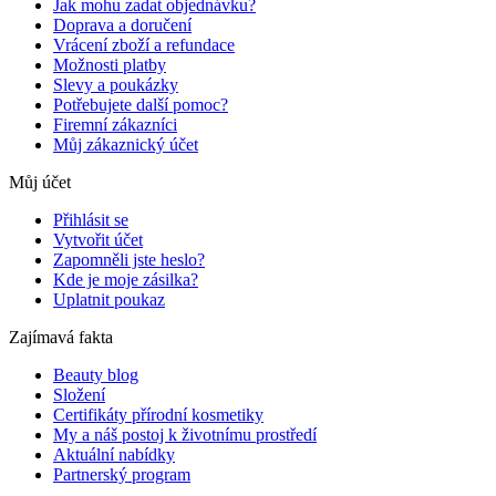
Jak mohu zadat objednávku?
Doprava a doručení
Vrácení zboží a refundace
Možnosti platby
Slevy a poukázky
Potřebujete další pomoc?
Firemní zákazníci
Můj zákaznický účet
Můj účet
Přihlásit se
Vytvořit účet
Zapomněli jste heslo?
Kde je moje zásilka?
Uplatnit poukaz
Zajímavá fakta
Beauty blog
Složení
Certifikáty přírodní kosmetiky
My a náš postoj k životnímu prostředí
Aktuální nabídky
Partnerský program