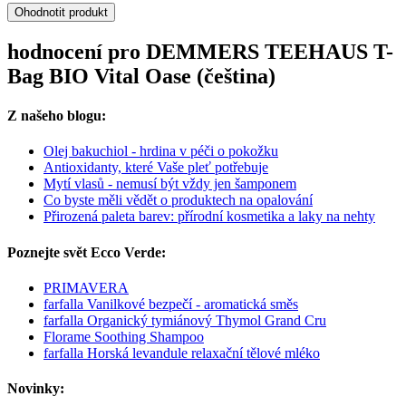
Ohodnotit produkt
hodnocení pro DEMMERS TEEHAUS T-
Bag BIO Vital Oase (čeština)
Z našeho blogu:
Olej bakuchiol - hrdina v péči o pokožku
Antioxidanty, které Vaše pleť potřebuje
Mytí vlasů - nemusí být vždy jen šamponem
Co byste měli vědět o produktech na opalování
Přirozená paleta barev: přírodní kosmetika a laky na nehty
Poznejte svět Ecco Verde:
PRIMAVERA
farfalla Vanilkové bezpečí - aromatická směs
farfalla Organický tymiánový Thymol Grand Cru
Florame Soothing Shampoo
farfalla Horská levandule relaxační tělové mléko
Novinky: