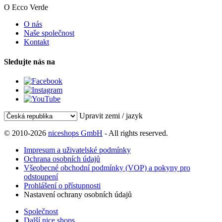
O Ecco Verde
O nás
Naše společnost
Kontakt
Sledujte nás na
Upravit zemi / jazyk
© 2010-2026
niceshops GmbH
- All rights reserved.
Impresum a uživatelské podmínky
Ochrana osobních údajů
Všeobecné obchodní podmínky (VOP) a pokyny pro
odstoupení
Prohlášení o přístupnosti
Nastavení ochrany osobních údajů
Společnost
Další nice shops