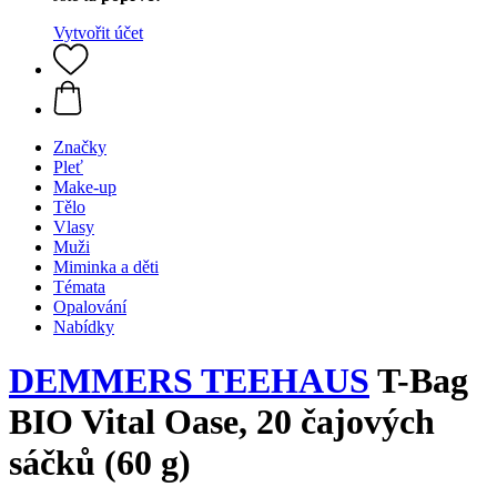
Vytvořit účet
Značky
Pleť
Make-up
Tělo
Vlasy
Muži
Miminka a děti
Témata
Opalování
Nabídky
DEMMERS TEEHAUS
T-Bag
BIO Vital Oase, 20 čajových
sáčků (60 g)