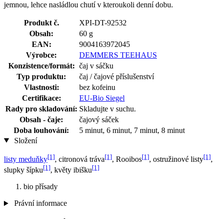
jemnou, lehce nasládlou chutí v kteroukoli denní dobu.
Produkt č.
XPI-DT-92532
Obsah:
60 g
EAN:
9004163972045
Výrobce:
DEMMERS TEEHAUS
Konzistence/formát:
čaj v sáčku
Typ produktu:
čaj / čajové příslušenství
Vlastnosti:
bez kofeinu
Certifikace:
EU-Bio Siegel
Rady pro skladování:
Skladujte v suchu.
Obsah - čaje:
čajový sáček
Doba louhování:
5 minut, 6 minut, 7 minut, 8 minut
Složení
[1]
[1]
[1]
[1]
listy meduňky
, citronová tráva
, Rooibos
, ostružinové listy
,
[1]
[1]
slupky šípku
, květy ibišku
bio přísady
Právní informace