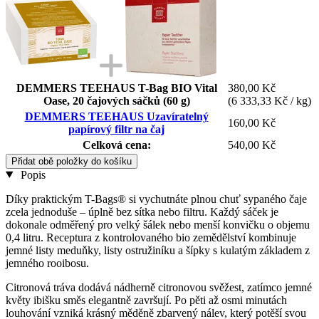
DEMMERS TEEHAUS T-Bag BIO Vital
380,00 Kč
Oase, 20 čajových sáčků (60 g)
(6 333,33 Kč / kg)
DEMMERS TEEHAUS Uzavíratelný
160,00 Kč
papírový filtr na čaj
Celková cena:
540,00 Kč
Přidat obě položky do košíku
Popis
Díky praktickým T-Bags® si vychutnáte plnou chuť sypaného čaje
zcela jednoduše – úplně bez sítka nebo filtru. Každý sáček je
dokonale odměřený pro velký šálek nebo menší konvičku o objemu
0,4 litru. Receptura z kontrolovaného bio zemědělství kombinuje
jemné listy meduňky, listy ostružiníku a šípky s kulatým základem z
jemného rooibosu.
Citronová tráva dodává nádherně citronovou svěžest, zatímco jemné
květy ibišku směs elegantně završují. Po pěti až osmi minutách
louhování vzniká krásný měděně zbarvený nálev, který potěší svou